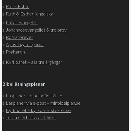
Rut & Ester
Ruth & Esther (engelska)
Lukasevangeliet
Johannesevangeliet & tre brev
Romarbrevet
Apostlagärningarna
Psaltaren
Kyrkoåret – alla tre årgångar
Bibelläsningsplaner
Läsplaner – bibelnpåettår.se
Läsplaner via e-post – minbibelplan.se
Kyrkoåret – kyrkoaretstexter.se
Torah och haftarah texter