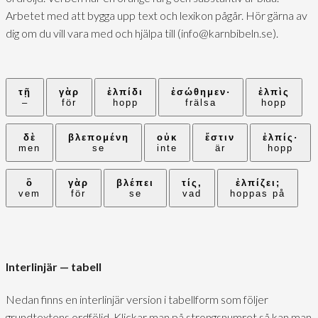
Arbetet med att bygga upp text och lexikon pågår. Hör gärna av
dig om du vill vara med och hjälpa till (info@karnbibeln.se).
τῇ
γὰρ
ἐλπίδι
ἐσώθημεν·
ἐλπὶς
–
för
hopp
frälsa
hopp
δὲ
βλεπομένη
οὐκ
ἔστιν
ἐλπίς·
men
se
inte
är
hopp
ὃ
γὰρ
βλέπει
τίς,
ἐλπίζει;
vem
för
se
vad
hoppas på
Interlinjär — tabell
Nedan finns en interlinjär version i tabellform som följer
grundtextens ordföljd. Klickar man på strongsnumret så kan man