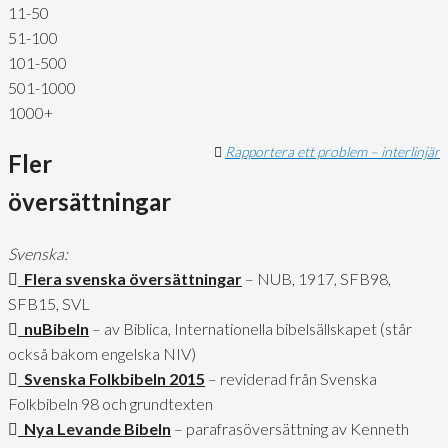
11-50
51-100
101-500
501-1000
1000+
Rapportera ett problem – interlinjär
Fler
översättningar
Svenska:
Flera svenska översättningar
– NUB, 1917, SFB98,
SFB15, SVL
nuBibeln
– av Biblica, Internationella bibelsällskapet (står
också bakom engelska NIV)
Svenska Folkbibeln 2015
– reviderad från Svenska
Folkbibeln 98 och grundtexten
Nya Levande Bibeln
– parafrasöversättning av Kenneth