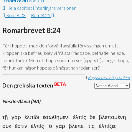
Rom 8:24
i kontext
Hela kapitlet i interlinjära versionen
Rom 8:23
Rom 8:25
Romarbrevet 8:24
För i hoppet
[med den förväntansfulla förvissningen om att
kroppen ska befrias]
blev vi frälsta
(räddade, befriade, helade,
upprättade)
. Men ett hopp som man ser
[uppfyllt]
är inget hopp,
för hur kan någon hoppas på något han redan ser?
Rapportera ett problem
BETA
Den grekiska texten
Nestle-Aland (NA)
τῇ γὰρ ἐλπίδι ἐσώθημεν· ἐλπὶς δὲ βλεπομένη
οὐκ ἔστιν ἐλπίς· ὃ γὰρ βλέπει τίς, ἐλπίζει;