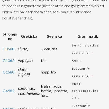
se orden i sin grundform (notera att ibland gör grammatiken att
orden inte bara får andra ändelser utan även inledande
bokstäver ändras).
Strongs
Grekiska
Svenska
Grammatik
nr
Bestämd artikel
G3588
τῇ
(te)
–, den, det
dativ sing.
♀
γὰρ
(gar)
G1063
för
Konj.
Substantiv
ἐλπίδι
G1680
hopp, tro
(elpidi)
dativ sing.
♀
VERB
frälsa, rädda,
ἐσώθημεν·
G4982
befria, upprätta,
aorist pass. ind.
(esothemen.)
he ...
pl.
Substantiv