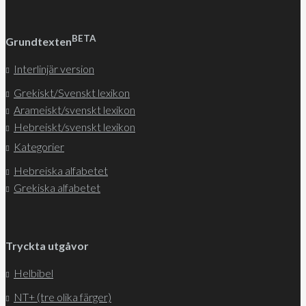
BETA
Grundtexten
Interlinjär version
Grekiskt/Svenskt lexikon
Arameiskt/svenskt lexikon
Hebreiskt/svenskt lexikon
Kategorier
Hebreiska alfabetet
Grekiska alfabetet
Tryckta utgåvor
Helbibel
NT+ (tre olika färger)