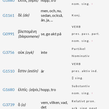
G1680
ἐλπὶς
(elpis)
hopp, tro
nom. sing.
♀
men, och, nu,
δὲ
(de)
G1161
sedan, också,
Konj.
än, ja, ...
VERB
βλεπομένη
G0991
se, ge akt på
pres. pass. part.
(blepomene)
nom. sing.
♀
Partikel
G3756
οὐκ
(oyk)
inte
Nominativ
VERB
ἔστιν
(estin)
G1510
är
pres. aktiv ind.
sing.
Substantiv
G1680
ἐλπίς·
(elpis.)
hopp, tro
nom. sing.
♀
Relativt pron.
vem, vilken, vad,
G3739
ὃ
(o)
det
ack. sing. neut.