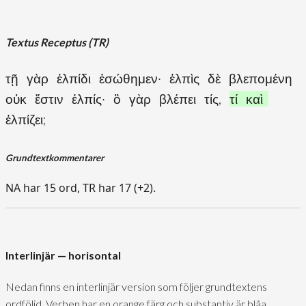
Textus Receptus (TR)
τῇ γὰρ ἐλπίδι ἐσώθημεν· ἐλπὶς δὲ βλεπομένη
οὐκ ἔστιν ἐλπίς· ὃ γὰρ βλέπει τίς,
τί καὶ
ἐλπίζει;
Grundtextkommentarer
NA har 15 ord, TR har 17 (+2).
Interlinjär — horisontal
Nedan finns en interlinjär version som följer grundtextens
ordföljd. Verben har en orange färg och substantiv är blåa.