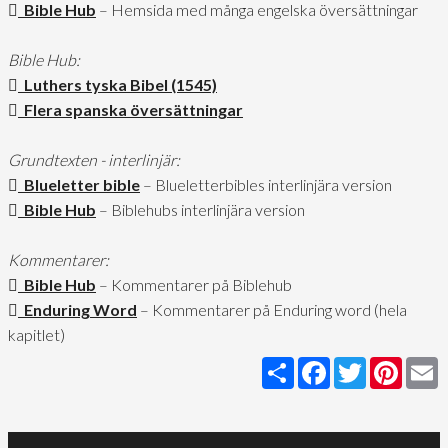
Bible Hub
– Hemsida med många engelska översättningar
Bible Hub:
Luthers tyska Bibel (1545)
Flera spanska översättningar
Grundtexten - interlinjär:
Blueletter bible
– Blueletterbibles interlinjära version
Bible Hub
– Biblehubs interlinjära version
Kommentarer:
Bible Hub
– Kommentarer på Biblehub
Enduring Word
– Kommentarer på Enduring word (hela
kapitlet)
Share
Facebook
Twitter
Pinter
E