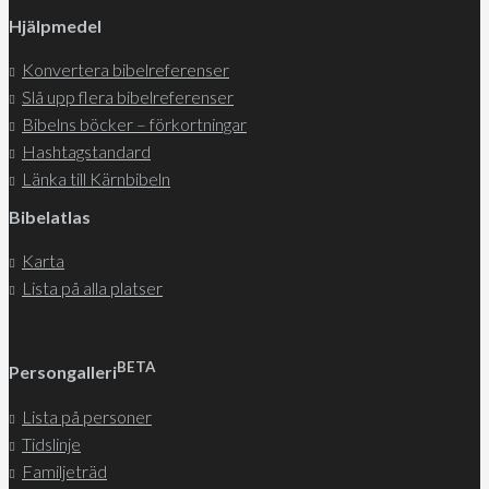
Hjälpmedel
Konvertera bibelreferenser
Slå upp flera bibelreferenser
Bibelns böcker – förkortningar
Hashtagstandard
Länka till Kärnbibeln
Bibelatlas
Karta
Lista på alla platser
BETA
Persongalleri
Lista på personer
Tidslinje
Familjeträd