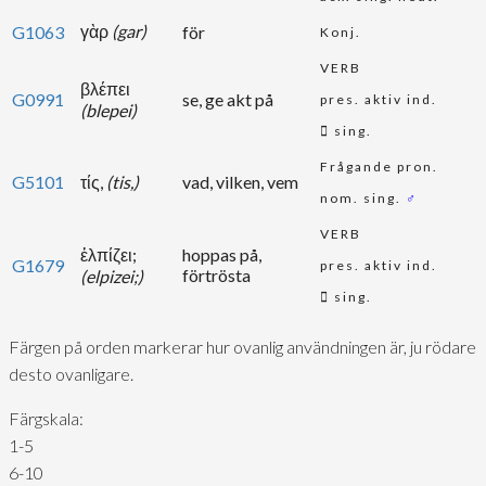
γὰρ
(gar)
G1063
för
Konj.
VERB
βλέπει
G0991
se, ge akt på
pres. aktiv ind.
(blepei)
sing.
Frågande pron.
G5101
τίς,
(tis,)
vad, vilken, vem
nom. sing.
♂
VERB
ἐλπίζει;
hoppas på,
G1679
pres. aktiv ind.
förtrösta
(elpizei;)
sing.
Färgen på orden markerar hur ovanlig användningen är, ju rödare
desto ovanligare.
Färgskala:
1-5
6-10