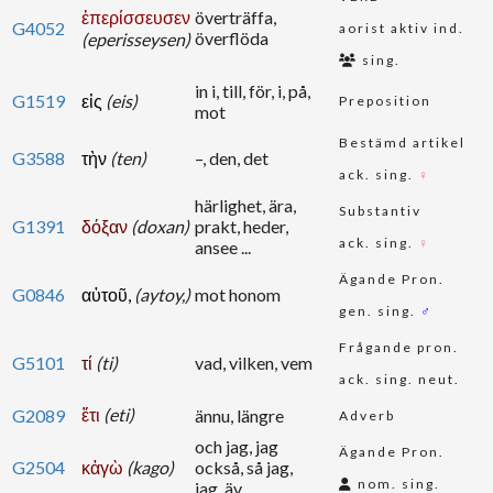
ἐπερίσσευσεν
överträffa,
G4052
aorist aktiv ind.
överflöda
(eperisseysen)
sing.
in i, till, för, i, på,
G1519
εἰς
(eis)
Preposition
mot
Bestämd artikel
G3588
τὴν
(ten)
–, den, det
ack. sing.
♀
härlighet, ära,
Substantiv
G1391
δόξαν
(doxan)
prakt, heder,
ack. sing.
♀
ansee ...
Ägande Pron.
G0846
αὐτοῦ,
(aytoy,)
mot honom
gen. sing.
♂
Frågande pron.
G5101
τί
(ti)
vad, vilken, vem
ack. sing. neut.
ἔτι
(eti)
G2089
ännu, längre
Adverb
och jag, jag
Ägande Pron.
G2504
κἀγὼ
(kago)
också, så jag,
nom. sing.
jag, äv ...