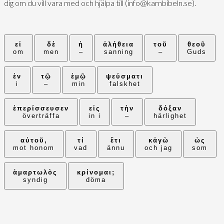
dig om du vill vara med och hjälpa till (info@karnbibeln.se).
εἰ
δὲ
ἡ
ἀλήθεια
τοῦ
θεοῦ
om
men
–
sanning
–
Guds
ἐν
τῷ
ἐμῷ
ψεύσματι
i
–
min
falskhet
ἐπερίσσευσεν
εἰς
τὴν
δόξαν
överträffa
in i
–
härlighet
αὐτοῦ,
τί
ἔτι
κἀγὼ
ὡς
mot honom
vad
ännu
och jag
som
ἁμαρτωλὸς
κρίνομαι;
syndig
döma