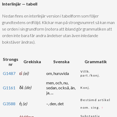
Interlinjär — tabell
Nedan finns en interlinjär version i tabellform som följer
grundtextens ordföljd. Klickar man på strongsnumret så kan man
se orden i sin grundform (notera att ibland gör grammatiken att
orden inte bara får andra ändelser utan även inledande
bokstäver ändras).
Strongs
Grekiska
Svenska
Grammatik
nr
Villk.
G1487
εἰ
(ei)
om, huruvida
part./konj.
men, och, nu,
δὲ
(de)
G1161
sedan, också, än,
Konj.
ja, ...
Bestämd artikel
G3588
ἡ
(e)
–, den, det
nom. sing.
♀
Substantiv