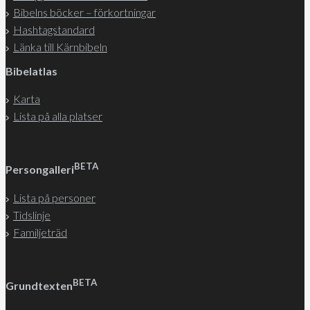
Bibelns böcker – förkortningar
Hashtagstandard
Länka till Kärnbibeln
Bibelatlas
Karta
Lista på alla platser
BETA
Persongalleri
Lista på personer
Tidslinje
Familjeträd
BETA
Grundtexten