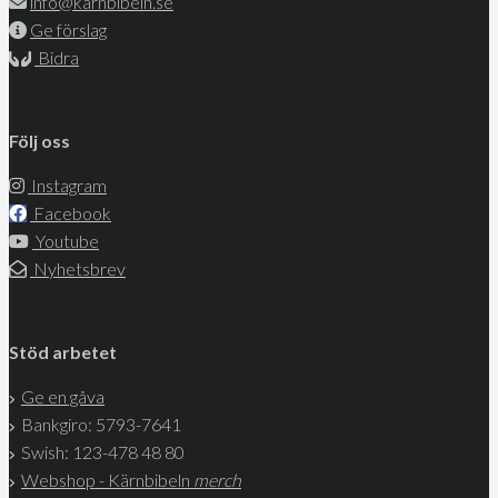
info@karnbibeln.se
Ge förslag
Bidra
Följ oss
Instagram
Facebook
Youtube
Nyhetsbrev
Stöd arbetet
Ge en gåva
Bankgiro: 5793-7641
Swish: 123-478 48 80
Webshop - Kärnbibeln
merch