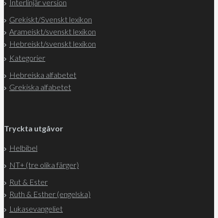
Interlinjär version
Grekiskt/Svenskt lexikon
Arameiskt/svenskt lexikon
Hebreiskt/svenskt lexikon
Kategorier
Hebreiska alfabetet
Grekiska alfabetet
Tryckta utgåvor
Helbibel
NT+ (tre olika färger)
Rut & Ester
Ruth & Esther (engelska)
Lukasevangeliet