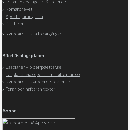
Johannesevangeliet & tre brev
Romarbrevet
Apostlagärningarna
Psaltaren
Kyrkoåret – alla tre årgångar
Bibelläsningsplaner
Läsplaner – bibelnpåettår.se
Läsplaner via e-post – minbibelplan.se
Kyrkoåret – kyrkoaretstexter.se
Torah och haftarah texter
Appar