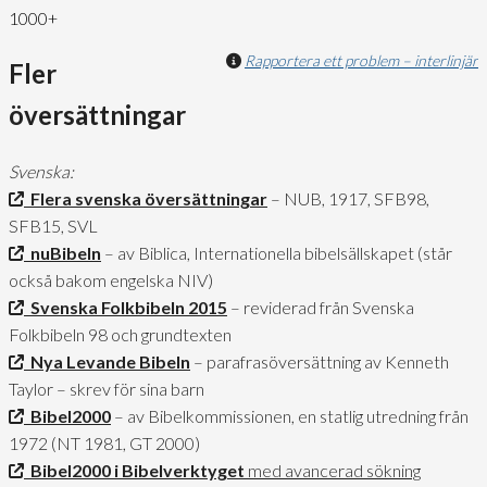
1000+
Rapportera ett problem – interlinjär
Fler
översättningar
Svenska:
Flera svenska översättningar
– NUB, 1917, SFB98,
SFB15, SVL
nuBibeln
– av Biblica, Internationella bibelsällskapet (står
också bakom engelska NIV)
Svenska Folkbibeln 2015
– reviderad från Svenska
Folkbibeln 98 och grundtexten
Nya Levande Bibeln
– parafrasöversättning av Kenneth
Taylor – skrev för sina barn
Bibel2000
– av Bibelkommissionen, en statlig utredning från
1972 (NT 1981, GT 2000)
Bibel2000 i Bibelverktyget
med avancerad sökning