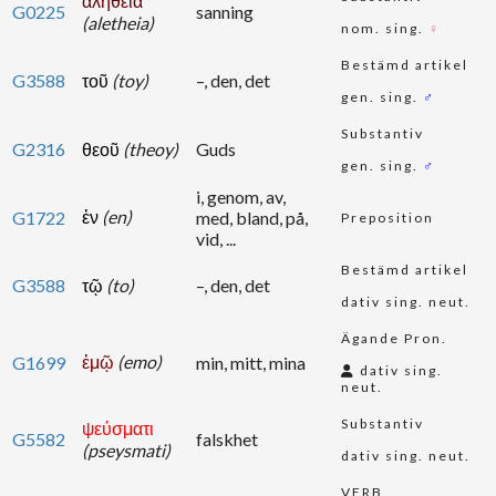
ἀλήθεια
G0225
sanning
(aletheia)
nom. sing.
♀
Bestämd artikel
G3588
τοῦ
(toy)
–, den, det
gen. sing.
♂
Substantiv
G2316
θεοῦ
(theoy)
Guds
gen. sing.
♂
i, genom, av,
ἐν
(en)
G1722
med, bland, på,
Preposition
vid, ...
Bestämd artikel
G3588
τῷ
(to)
–, den, det
dativ sing. neut.
Ägande Pron.
ἐμῷ
(emo)
G1699
min, mitt, mina
dativ sing.
neut.
Substantiv
ψεύσματι
G5582
falskhet
(pseysmati)
dativ sing. neut.
VERB