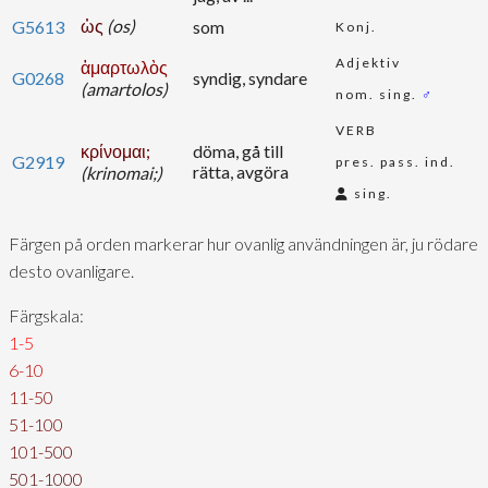
ὡς
(os)
G5613
som
Konj.
Adjektiv
ἁμαρτωλὸς
G0268
syndig, syndare
(amartolos)
nom. sing.
♂
VERB
κρίνομαι;
döma, gå till
G2919
pres. pass. ind.
rätta, avgöra
(krinomai;)
sing.
Färgen på orden markerar hur ovanlig användningen är, ju rödare
desto ovanligare.
Färgskala:
1-5
6-10
11-50
51-100
101-500
501-1000