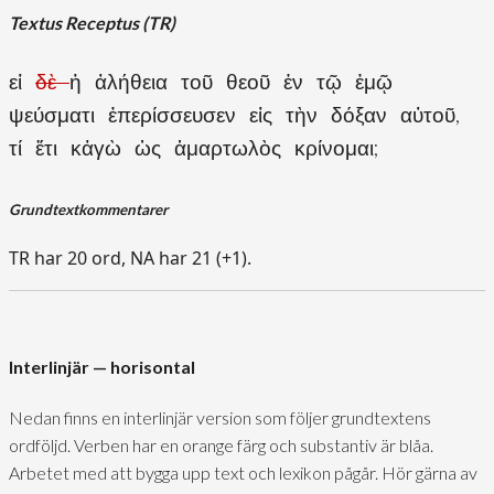
Textus Receptus (TR)
εἰ
δὲ
ἡ ἀλήθεια τοῦ θεοῦ ἐν τῷ ἐμῷ
ψεύσματι ἐπερίσσευσεν εἰς τὴν δόξαν αὐτοῦ,
τί ἔτι κἀγὼ ὡς ἁμαρτωλὸς κρίνομαι;
Grundtextkommentarer
TR har 20 ord, NA har 21 (+1).
Interlinjär — horisontal
Nedan finns en interlinjär version som följer grundtextens
ordföljd. Verben har en orange färg och substantiv är blåa.
Arbetet med att bygga upp text och lexikon pågår. Hör gärna av