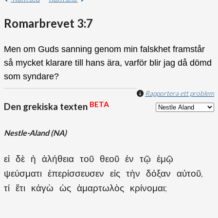
Romarbrevet 3:7
Men om Guds sanning genom min falskhet framstår
så mycket klarare till hans ära, varför blir jag då dömd
som syndare?
Rapportera ett problem
BETA
Den grekiska texten
Nestle-Aland (NA)
εἰ δὲ ἡ ἀλήθεια τοῦ θεοῦ ἐν τῷ ἐμῷ
ψεύσματι ἐπερίσσευσεν εἰς τὴν δόξαν αὐτοῦ,
τί ἔτι κἀγὼ ὡς ἁμαρτωλὸς κρίνομαι;