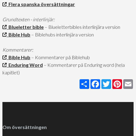
Flera spanska översättningar
Grundtexten - interlinjär:
Blueletter bible
– Blueletterbibles interlinjära version
Bible Hub
– Biblehubs interlinjära version
Kommentarer:
Bible Hub
– Kommentarer på Biblehub
Enduring Word
– Kommentarer på Enduring word (hela
kapitlet)
Share
Facebook
Twitter
Pinter
E
Om översättningen