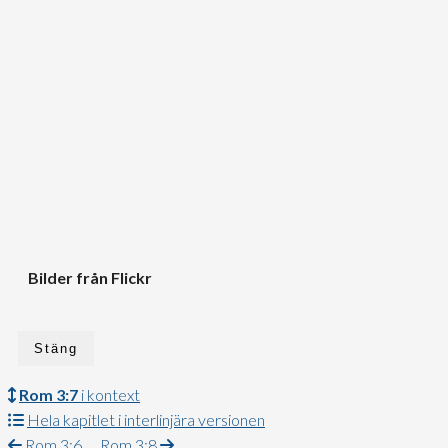
Bilder från Flickr
Stäng
Rom 3:7
i kontext
Hela kapitlet i interlinjära versionen
Rom 3:6
Rom 3:8