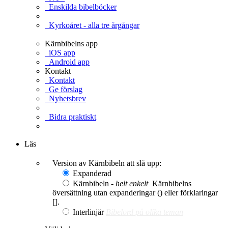
Enskilda bibelböcker
Kyrkoåret - alla tre årgångar
Kärnbibelns app
iOS app
Android app
Kontakt
Kontakt
Ge förslag
Nyhetsbrev
Bidra praktiskt
Ge en gåva
Läs
Version av Kärnbibeln att slå upp:
Expanderad
Kärnbibeln -
helt enkelt
Kärnbibelns
översättning utan expanderingar () eller förklaringar
[].
Interlinjär
Bibelord på olika teman