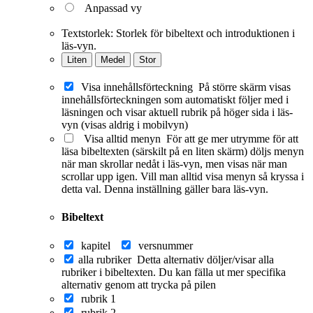
Anpassad vy
Textstorlek:
Storlek för bibeltext och introduktionen i
läs-vyn.
Liten
Medel
Stor
Visa innehållsförteckning
På större skärm visas
innehållsförteckningen som automatiskt följer med i
läsningen och visar aktuell rubrik på höger sida i läs-
vyn (visas aldrig i mobilvyn)
Visa alltid menyn
För att ge mer utrymme för att
läsa bibeltexten (särskilt på en liten skärm) döljs menyn
när man skrollar nedåt i läs-vyn, men visas när man
scrollar upp igen. Vill man alltid visa menyn så kryssa i
detta val. Denna inställning gäller bara läs-vyn.
Bibeltext
kapitel
versnummer
alla rubriker
Detta alternativ döljer/visar alla
rubriker i bibeltexten. Du kan fälla ut mer specifika
alternativ genom att trycka på pilen
rubrik 1
rubrik 2