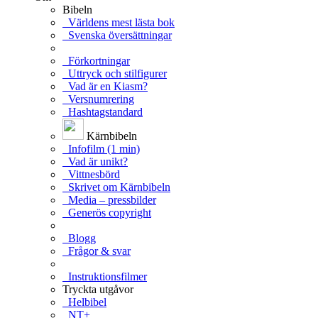
Bibeln
Världens mest lästa bok
Svenska översättningar
Förkortningar
Uttryck och stilfigurer
Vad är en Kiasm?
Versnumrering
Hashtagstandard
Kärnbibeln
Infofilm (1 min)
Vad är unikt?
Vittnesbörd
Skrivet om Kärnbibeln
Media – pressbilder
Generös copyright
Blogg
Frågor & svar
Instruktionsfilmer
Tryckta utgåvor
Helbibel
NT+