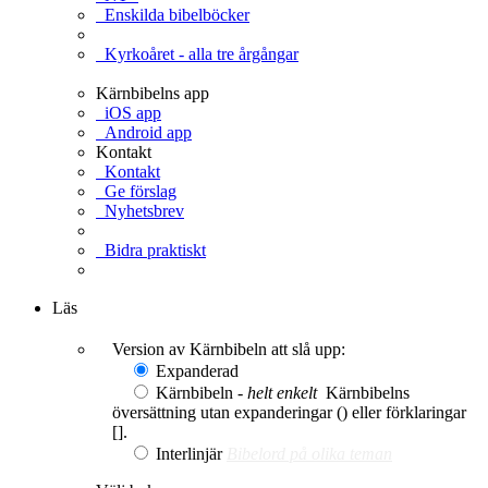
Enskilda bibelböcker
Kyrkoåret - alla tre årgångar
Kärnbibelns app
iOS app
Android app
Kontakt
Kontakt
Ge förslag
Nyhetsbrev
Bidra praktiskt
Ge en gåva
Läs
Version av Kärnbibeln att slå upp:
Expanderad
Kärnbibeln -
helt enkelt
Kärnbibelns
översättning utan expanderingar () eller förklaringar
[].
Interlinjär
Bibelord på olika teman