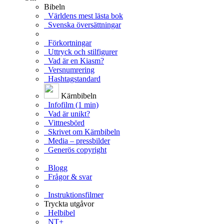
Bibeln
Världens mest lästa bok
Svenska översättningar
Förkortningar
Uttryck och stilfigurer
Vad är en Kiasm?
Versnumrering
Hashtagstandard
Kärnbibeln
Infofilm (1 min)
Vad är unikt?
Vittnesbörd
Skrivet om Kärnbibeln
Media – pressbilder
Generös copyright
Blogg
Frågor & svar
Instruktionsfilmer
Tryckta utgåvor
Helbibel
NT+