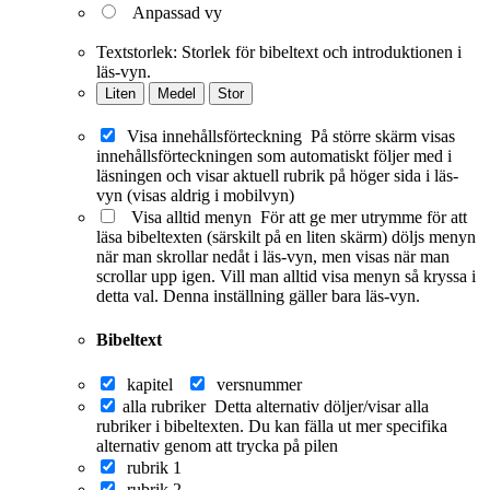
Anpassad vy
Textstorlek:
Storlek för bibeltext och introduktionen i
läs-vyn.
Liten
Medel
Stor
Visa innehållsförteckning
På större skärm visas
innehållsförteckningen som automatiskt följer med i
läsningen och visar aktuell rubrik på höger sida i läs-
vyn (visas aldrig i mobilvyn)
Visa alltid menyn
För att ge mer utrymme för att
läsa bibeltexten (särskilt på en liten skärm) döljs menyn
när man skrollar nedåt i läs-vyn, men visas när man
scrollar upp igen. Vill man alltid visa menyn så kryssa i
detta val. Denna inställning gäller bara läs-vyn.
Bibeltext
kapitel
versnummer
alla rubriker
Detta alternativ döljer/visar alla
rubriker i bibeltexten. Du kan fälla ut mer specifika
alternativ genom att trycka på pilen
rubrik 1
rubrik 2