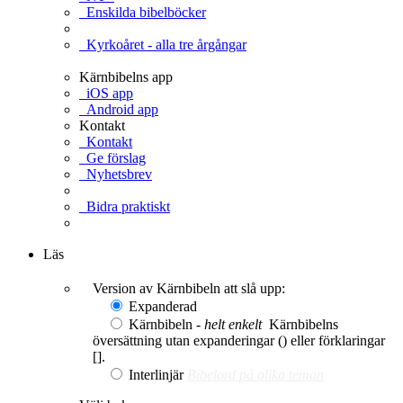
Enskilda bibelböcker
Kyrkoåret - alla tre årgångar
Kärnbibelns app
iOS app
Android app
Kontakt
Kontakt
Ge förslag
Nyhetsbrev
Bidra praktiskt
Ge en gåva
Läs
Version av Kärnbibeln att slå upp:
Expanderad
Kärnbibeln -
helt enkelt
Kärnbibelns
översättning utan expanderingar () eller förklaringar
[].
Interlinjär
Bibelord på olika teman