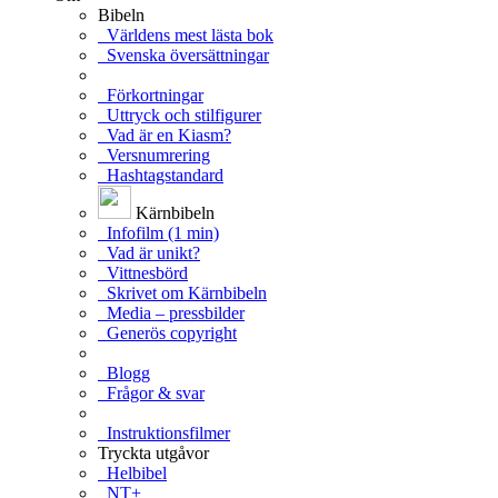
Bibeln
Världens mest lästa bok
Svenska översättningar
Förkortningar
Uttryck och stilfigurer
Vad är en Kiasm?
Versnumrering
Hashtagstandard
Kärnbibeln
Infofilm (1 min)
Vad är unikt?
Vittnesbörd
Skrivet om Kärnbibeln
Media – pressbilder
Generös copyright
Blogg
Frågor & svar
Instruktionsfilmer
Tryckta utgåvor
Helbibel
NT+