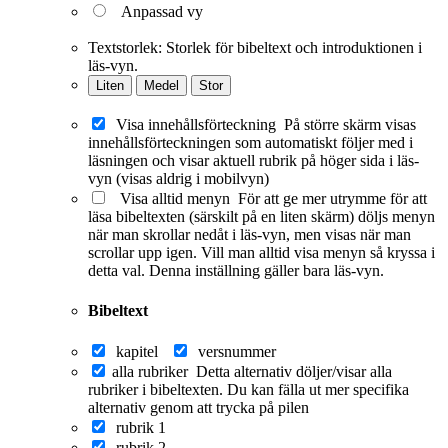
Anpassad vy
Textstorlek:
Storlek för bibeltext och introduktionen i
läs-vyn.
Liten
Medel
Stor
Visa innehållsförteckning
På större skärm visas
innehållsförteckningen som automatiskt följer med i
läsningen och visar aktuell rubrik på höger sida i läs-
vyn (visas aldrig i mobilvyn)
Visa alltid menyn
För att ge mer utrymme för att
läsa bibeltexten (särskilt på en liten skärm) döljs menyn
när man skrollar nedåt i läs-vyn, men visas när man
scrollar upp igen. Vill man alltid visa menyn så kryssa i
detta val. Denna inställning gäller bara läs-vyn.
Bibeltext
kapitel
versnummer
alla rubriker
Detta alternativ döljer/visar alla
rubriker i bibeltexten. Du kan fälla ut mer specifika
alternativ genom att trycka på pilen
rubrik 1
rubrik 2