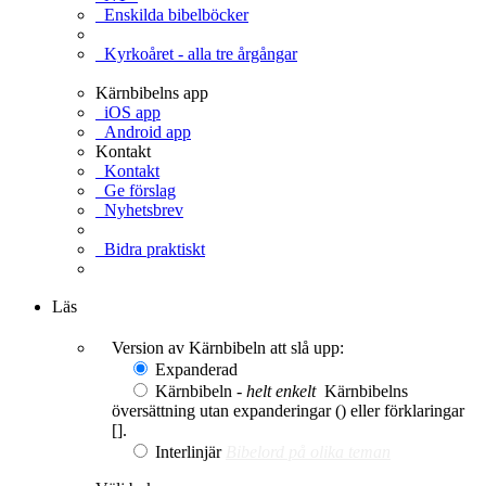
Enskilda bibelböcker
Kyrkoåret - alla tre årgångar
Kärnbibelns app
iOS app
Android app
Kontakt
Kontakt
Ge förslag
Nyhetsbrev
Bidra praktiskt
Ge en gåva
Läs
Version av Kärnbibeln att slå upp:
Expanderad
Kärnbibeln -
helt enkelt
Kärnbibelns
översättning utan expanderingar () eller förklaringar
[].
Interlinjär
Bibelord på olika teman