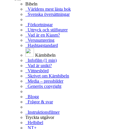
Bibeln
Världens mest lästa bok
Svenska översättningar
Förkortningar
Uttryck och stilfigurer
Vad är en Kiasm?
Versnumrering
Hashtagstandard
Kärnbibeln
Infofilm (1 min)
Vad är unikt?
Vittnesbörd
Skrivet om Kärnbibeln
Media – pressbilder
Generös copyright
Blogg
Frågor & svar
Instruktionsfilmer
Tryckta utgåvor
Helbibel
NT+