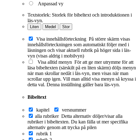
Anpassad vy
Textstorlek:
Storlek för bibeltext och introduktionen i
läs-vyn.
Liten
Medel
Stor
Visa innehållsförteckning
På större skärm visas
innehållsförteckningen som automatiskt följer med i
läsningen och visar aktuell rubrik på höger sida i läs-
vyn (visas aldrig i mobilvyn)
Visa alltid menyn
För att ge mer utrymme för att
läsa bibeltexten (särskilt på en liten skärm) döljs menyn
när man skrollar nedåt i läs-vyn, men visas när man
scrollar upp igen. Vill man alltid visa menyn så kryssa i
detta val. Denna inställning gäller bara läs-vyn.
Bibeltext
kapitel
versnummer
alla rubriker
Detta alternativ döljer/visar alla
rubriker i bibeltexten. Du kan fälla ut mer specifika
alternativ genom att trycka på pilen
rubrik 1
rubrik 2