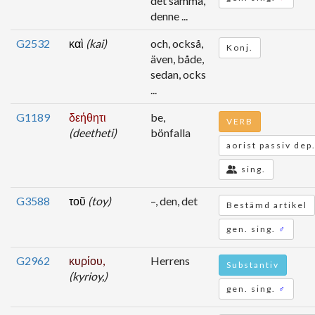
det samma,
denne ...
G2532
καὶ
(kai)
och, också,
Konj.
även, både,
sedan, ocks
...
G1189
δεήθητι
be,
VERB
(deetheti)
bönfalla
aorist passiv dep
sing.
G3588
τοῦ
(toy)
–, den, det
Bestämd artikel
gen. sing.
♂
G2962
κυρίου,
Herrens
Substantiv
(kyrioy,)
gen. sing.
♂