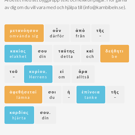
av dig om du vill vara med och hjälpa till (info@karnbibeln.se).
μετανόησον
οὖν
ἀπὸ
τῆς
omvända sig
därför
från
–
κακίας
σου
ταύτης
καὶ
δεήθητι
elakhet
din
detta
och
be
τοῦ
κυρίου,
εἰ
ἄρα
–
Herrens
om
alltså
ἀφεθήσεταί
σοι
ἡ
ἐπίνοια
τῆς
lämna
du
–
tanke
–
καρδίας
σου.
hjärta
din