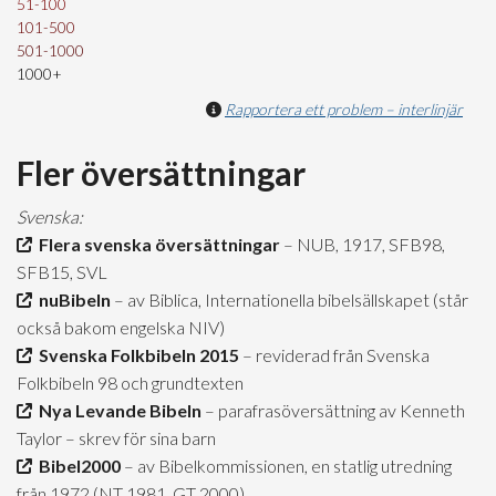
51-100
101-500
501-1000
1000+
Rapportera ett problem – interlinjär
Fler översättningar
Svenska:
Flera svenska översättningar
– NUB, 1917, SFB98,
SFB15, SVL
nuBibeln
– av Biblica, Internationella bibelsällskapet (står
också bakom engelska NIV)
Svenska Folkbibeln 2015
– reviderad från Svenska
Folkbibeln 98 och grundtexten
Nya Levande Bibeln
– parafrasöversättning av Kenneth
Taylor – skrev för sina barn
Bibel2000
– av Bibelkommissionen, en statlig utredning
från 1972 (NT 1981, GT 2000)