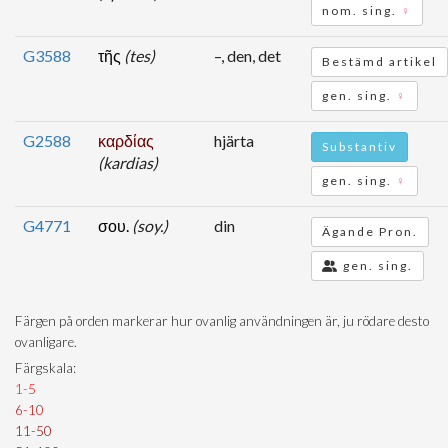
nom. sing.
♀
G3588
τῆς
(tes)
–, den, det
Bestämd artikel
gen. sing.
♀
G2588
καρδίας
hjärta
Substantiv
(kardias)
gen. sing.
♀
G4771
σου.
(soy.)
din
Ägande Pron.
gen. sing.
Färgen på orden markerar hur ovanlig användningen är, ju rödare desto
ovanligare.
Färgskala:
1-5
6-10
11-50