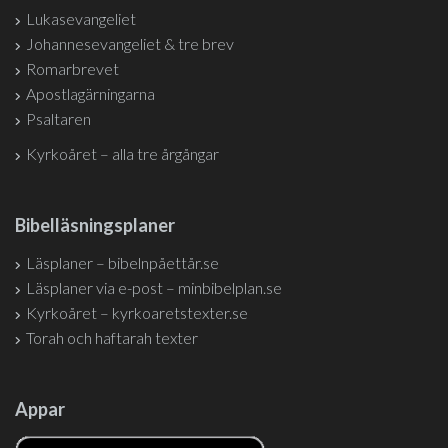
Lukasevangeliet
Johannesevangeliet & tre brev
Romarbrevet
Apostlagärningarna
Psaltaren
Kyrkoåret – alla tre årgångar
Bibelläsningsplaner
Läsplaner – bibelnpåettår.se
Läsplaner via e-post – minbibelplan.se
Kyrkoåret – kyrkoaretstexter.se
Torah och haftarah texter
Appar