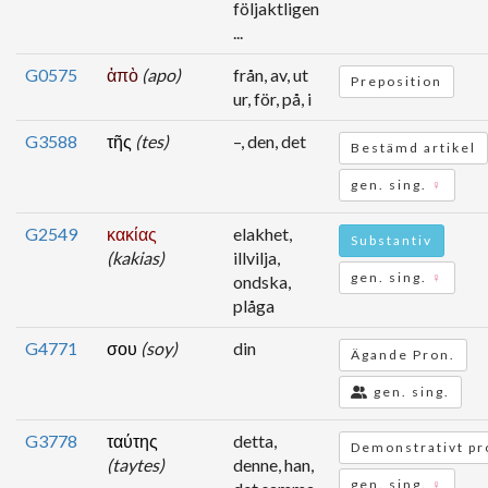
följaktligen
...
G0575
ἀπὸ
(apo)
från, av, ut
Preposition
ur, för, på, i
G3588
τῆς
(tes)
–, den, det
Bestämd artikel
gen. sing.
♀
G2549
κακίας
elakhet,
Substantiv
(kakias)
illvilja,
gen. sing.
♀
ondska,
plåga
G4771
σου
(soy)
din
Ägande Pron.
gen. sing.
G3778
ταύτης
detta,
Demonstrativt pr
(taytes)
denne, han,
gen. sing.
♀