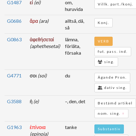
G1487
εἰ
(ei)
om,
Villk. part./konj.
huruvida
G0686
ἄρα
(ara)
alltså, då,
Konj.
så
G0863
ἀφεθήσεταί
lämna,
VERB
(aphethesetai)
förlåta,
fut. pass. ind.
försaka
sing.
G4771
σοι
(soi)
du
Ägande Pron.
dativ sing.
G3588
ἡ
(e)
–, den, det
Bestämd artikel
nom. sing.
♀
G1963
ἐπίνοια
tanke
Substantiv
(epinoia)