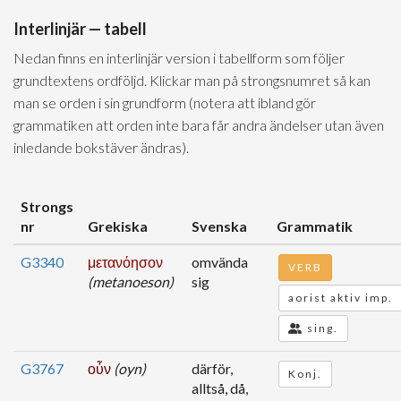
Interlinjär — tabell
Nedan finns en interlinjär version i tabellform som följer
grundtextens ordföljd. Klickar man på strongsnumret så kan
man se orden i sin grundform (notera att ibland gör
grammatiken att orden inte bara får andra ändelser utan även
inledande bokstäver ändras).
Strongs
nr
Grekiska
Svenska
Grammatik
G3340
μετανόησον
omvända
VERB
(metanoeson)
sig
aorist aktiv imp.
sing.
G3767
οὖν
(oyn)
därför,
Konj.
alltså, då,