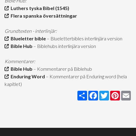
Bible Hub:
Luthers tyska Bibel (1545)
Flera spanska översättningar
Grundtexten - interlinjär:
Blueletter bible
– Blueletterbibles interlinjära version
Bible Hub
– Biblehubs interlinjära version
Kommentarer:
Bible Hub
– Kommentarer på Biblehub
Enduring Word
– Kommentarer på Enduring word (hela
kapitlet)
Share
Facebook
Twitter
Pintere
Em