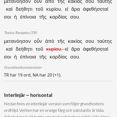
μετανόησον οὖν ἀπὸ τῆς κακίας σου ταύτης
καὶ δεήθητι τοῦ κυρίου, εἰ ἄρα ἀφεθήσεταί
σοι ἡ ἐπίνοια τῆς καρδίας σου.
Textus Receptus (TR)
μετανόησον οὖν ἀπὸ τῆς κακίας σου ταύτης
καὶ δεήθητι τοῦ
κυρίου,
εἰ ἄρα ἀφεθήσεταί
σοι ἡ ἐπίνοια τῆς καρδίας σου.
Grundtextkommentarer
TR har 19 ord, NA har 20 (+1).
Interlinjär — horisontal
Nedan finns en interlinjär version som följer grundtextens
ordföljd. Verben har en orange färg och substantiv är blåa.
Arbetet med att bygga upp text och lexikon pågår. Hör gärna