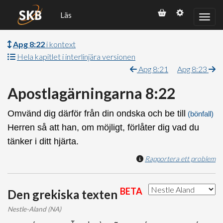
Läs
Apg 8:22
i kontext
Hela kapitlet i interlinjära versionen
Apg 8:21
Apg 8:23
Apostlagärningarna 8:22
Omvänd dig därför från din ondska och be till
(bönfall)
Herren så att han, om möjligt, förlåter dig vad du
tänker i ditt hjärta.
Rapportera ett problem
BETA
Den grekiska texten
Nestle-Aland (NA)