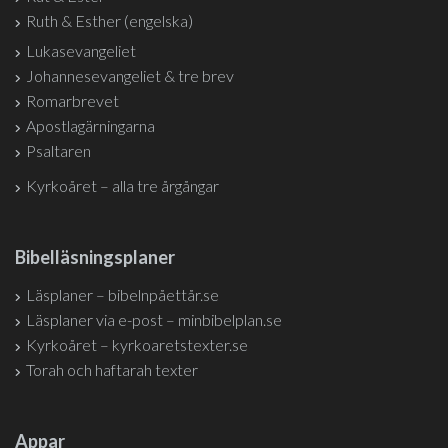
Ruth & Esther (engelska)
Lukasevangeliet
Johannesevangeliet & tre brev
Romarbrevet
Apostlagärningarna
Psaltaren
Kyrkoåret – alla tre årgångar
Bibelläsningsplaner
Läsplaner – bibelnpåettår.se
Läsplaner via e-post – minbibelplan.se
Kyrkoåret – kyrkoaretstexter.se
Torah och haftarah texter
Appar