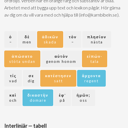
ordföljd. Verben har en orange färg och substantiv är blåa.
Arbetet med att bygga upp text och lexikon pågår. Hör gärna
av dig om du vill vara med och hjälpa till (info@karnbibeln.se).
ὁ
δὲ
ἀδικῶν
τὸν
πλησίον
–
men
skada
–
nästa
ἀπώσατο
αὐτὸν
εἰπών·
stöta undan
genom honom
tala
τίς
σε
κατέστησεν
ἄρχοντα
vad
dig
satt
regent
καὶ
δικαστὴν
ἐφ᾽
ἡμῶν;
och
domare
på
oss
Interlinjär — tabell