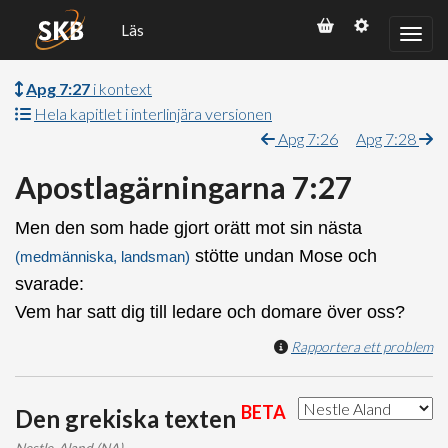
Läs
Apg 7:27
i kontext
Hela kapitlet i interlinjära versionen
Apg 7:26
Apg 7:28
Apostlagärningarna 7:27
Men den som hade gjort orätt mot sin nästa
stötte undan Mose och
(medmänniska, landsman)
svarade:
Vem har satt dig till ledare och domare över oss?
Rapportera ett problem
BETA
Den grekiska texten