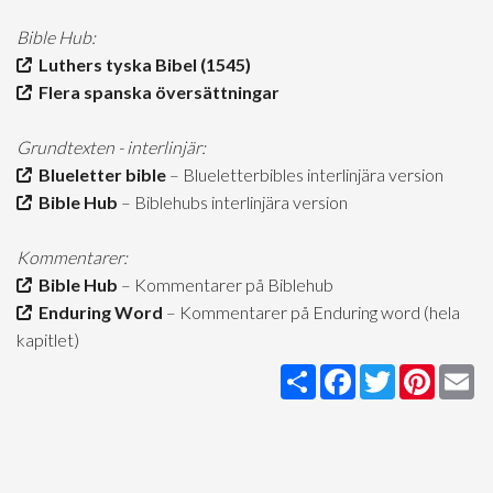
Bible Hub:
Luthers tyska Bibel (1545)
Flera spanska översättningar
Grundtexten - interlinjär:
Blueletter bible
– Blueletterbibles interlinjära version
Bible Hub
– Biblehubs interlinjära version
Kommentarer:
Bible Hub
– Kommentarer på Biblehub
Enduring Word
– Kommentarer på Enduring word (hela
kapitlet)
Share
Facebook
Twitter
Pintere
Em