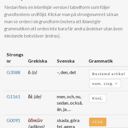
Nedan finns en interlinjär version i tabellform som följer
grundtextens ordföljd. Klickar man på strongsnumret så kan
man se orden i sin grundform (notera att ibland gör
grammatiken att orden inte bara får andra ändelser utan även
inledande bokstäver ändras).
Strongs
nr
Grekiska
Svenska
Grammatik
G3588
ὁ
(o)
–, den, det
Bestämd artikel
nom. sing.
♂
G1161
δὲ
(de)
men, och, nu,
Konj.
sedan, också,
än, ja, ...
G0091
ἀδικῶν
skada, göra
VERB
(adikon)
fel, agera