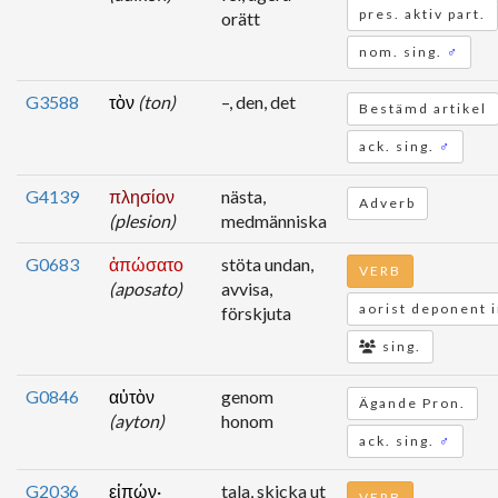
pres. aktiv part.
orätt
nom. sing.
♂
G3588
τὸν
(ton)
–, den, det
Bestämd artikel
ack. sing.
♂
G4139
πλησίον
nästa,
Adverb
(plesion)
medmänniska
G0683
ἀπώσατο
stöta undan,
VERB
(aposato)
avvisa,
aorist deponent i
förskjuta
sing.
G0846
αὐτὸν
genom
Ägande Pron.
(ayton)
honom
ack. sing.
♂
G2036
εἰπών·
tala, skicka ut
VERB