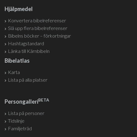
Hjälpmedel
Konvertera bibelreferenser
Slå upp flera bibelreferenser
Bibelns böcker – förkortningar
Hashtagstandard
Länka till Kärnbibeln
Bibelatlas
Karta
Lista på alla platser
BETA
Persongalleri
Lista på personer
Tidslinje
Familjeträd