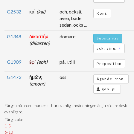
G2532
καὶ
(kai)
och, också,
Konj.
även, både,
sedan, ocks ...
G1348
δικαστὴν
domare
Substantiv
(dikasten)
ack. sing.
♂
G1909
ἐφ᾽
(eph)
på, i, till
Preposition
G1473
ἡμῶν;
oss
Ägande Pron.
(emon;)
gen. pl.
Färgen på orden markerar hur ovanlig användningen är, ju rödare desto
ovanligare.
Färgskala:
1-5
6-10