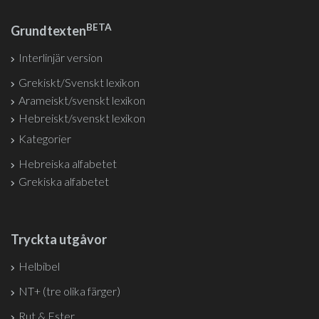
BETA
Grundtexten
Interlinjär version
Grekiskt/Svenskt lexikon
Arameiskt/svenskt lexikon
Hebreiskt/svenskt lexikon
Kategorier
Hebreiska alfabetet
Grekiska alfabetet
Tryckta utgåvor
Helbibel
NT+ (tre olika färger)
Rut & Ester