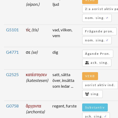
(eipon.)
ljud
2:a aorist aktiv p
nom. sing.
♂
G5101
τίς
(tis)
vad, vilken,
Frågande pron.
vem
nom. sing.
♂
G4771
σε
(se)
dig
Ägande Pron.
ack. sing.
G2525
κατέστησεν
satt, sätta
VERB
(katestesen)
över, insätta
aorist aktiv ind.
som ledar ...
sing.
G0758
ἄρχοντα
regent, furste
Substantiv
(archonta)
ack. sing.
♂