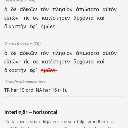
Nestle-Aland (NA)
ὁ δὲ ἀδικῶν τὸν πλησίον ἀπώσατο αὐτὸν
εἰπών· τίς σε κατέστησεν ἄρχοντα καὶ
δικαστὴν ἐφ᾽ ἡμῶν;
Textus Receptus (TR)
ὁ δὲ ἀδικῶν τὸν πλησίον ἀπώσατο αὐτὸν
εἰπών· τίς σε κατέστησεν ἄρχοντα καὶ
δικαστὴν ἐφ᾽
ἡμῶν;
Grundtextkommentarer
TR har 15 ord, NA har 16 (+1).
Interlinjär — horisontal
Nedan finns en interlinjär version som följer grundtextens