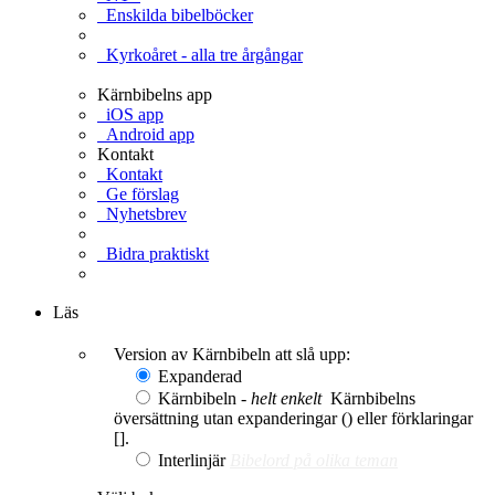
Enskilda bibelböcker
Kyrkoåret - alla tre årgångar
Kärnbibelns app
iOS app
Android app
Kontakt
Kontakt
Ge förslag
Nyhetsbrev
Bidra praktiskt
Ge en gåva
Läs
Version av Kärnbibeln att slå upp:
Expanderad
Kärnbibeln -
helt enkelt
Kärnbibelns
översättning utan expanderingar () eller förklaringar
[].
Interlinjär
Bibelord på olika teman