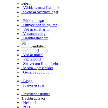
Bibeln
Världens mest lästa bok
Svenska översättningar
Förkortningar
Uttryck och stilfigurer
Vad är en Kiasm?
Versnumrering
Hashtagstandard
Kärnbibeln
Infofilm (1 min)
Vad är unikt?
Vittnesbörd
Skrivet om Kärnbibeln
Media – pressbilder
Generös copyright
Blogg
Frågor & svar
Instruktionsfilmer
Tryckta utgåvor
Helbibel
NT+