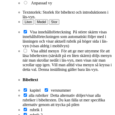
Anpassad vy
Textstorlek:
Storlek för bibeltext och introduktionen i
läs-vyn.
Liten
Medel
Stor
Visa innehållsförteckning
På större skärm visas
innehållsförteckningen som automatiskt följer med i
läsningen och visar aktuell rubrik på höger sida i läs-
vyn (visas aldrig i mobilvyn)
Visa alltid menyn
För att ge mer utrymme för att
läsa bibeltexten (särskilt på en liten skärm) döljs menyn
när man skrollar nedåt i läs-vyn, men visas när man
scrollar upp igen. Vill man alltid visa menyn så kryssa i
detta val. Denna inställning gäller bara läs-vyn.
Bibeltext
kapitel
versnummer
alla rubriker
Detta alternativ döljer/visar alla
rubriker i bibeltexten. Du kan fälla ut mer specifika
alternativ genom att trycka på pilen
rubrik 1
rubrik 2