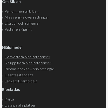
Om Bibeln
Välkommen till Bibeln
Alla svenska översättningar
Uttryck och stilfigurer
Vad är en Kiasm?
Hjälpmedel
Konvertera bibelreferenser
Slå upp flera bibelreferenser
Bibelns böcker – förkortningar
Hashtagstandard
Länka till Kärnbibeln
Bibelatlas
Karta
Lista på alla platser