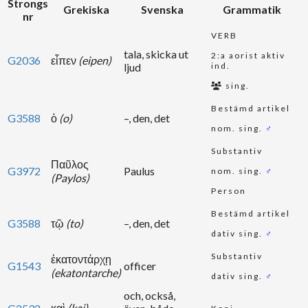
Strongs
Grekiska
Svenska
Grammatik
nr
VERB
tala, skicka ut
2:a aorist aktiv
G2036
εἶπεν
(eipen)
ljud
ind.
sing.
Bestämd artikel
G3588
ὁ
(o)
–, den, det
nom. sing.
♂
Substantiv
Παῦλος
G3972
Paulus
nom. sing.
♂
(Paylos)
Person
Bestämd artikel
G3588
τῷ
(to)
–, den, det
dativ sing.
♂
Substantiv
ἑκατοντάρχῃ
G1543
officer
(ekatontarche)
dativ sing.
♂
och, också,
καὶ
(kai)