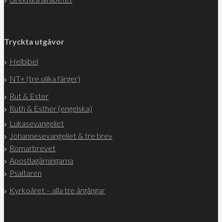
Tryckta utgåvor
Helbibel
NT+ (tre olika färger)
Rut & Ester
Ruth & Esther (engelska)
Lukasevangeliet
Johannesevangeliet & tre brev
Romarbrevet
Apostlagärningarna
Psaltaren
Kyrkoåret – alla tre årgångar