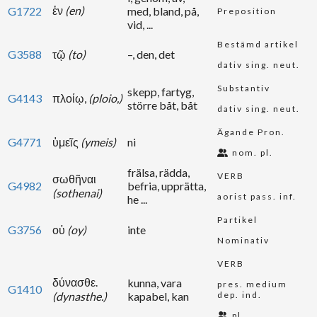
ἐν
(en)
G1722
med, bland, på,
Preposition
vid, ...
Bestämd artikel
G3588
τῷ
(to)
–, den, det
dativ sing. neut.
Substantiv
skepp, fartyg,
G4143
πλοίῳ,
(ploio,)
större båt, båt
dativ sing. neut.
Ägande Pron.
G4771
ὑμεῖς
(ymeis)
ni
nom. pl.
frälsa, rädda,
VERB
σωθῆναι
G4982
befria, upprätta,
(sothenai)
aorist pass. inf.
he ...
Partikel
G3756
οὐ
(oy)
inte
Nominativ
VERB
δύνασθε.
kunna, vara
pres. medium
G1410
(dynasthe.)
kapabel, kan
dep. ind.
pl.