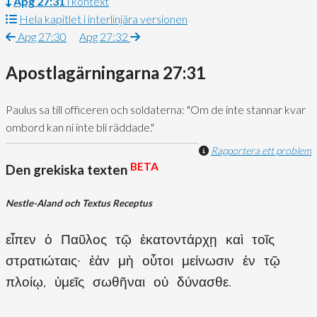
Apg 27:31
i kontext
Hela kapitlet i interlinjära versionen
Apg 27:30
Apg 27:32
Apostlagärningarna 27:31
Paulus sa till officeren och soldaterna: "Om de inte stannar kvar
ombord kan ni inte bli räddade."
Rapportera ett problem
BETA
Den grekiska texten
Nestle-Aland och Textus Receptus
εἶπεν ὁ Παῦλος τῷ ἑκατοντάρχῃ καὶ τοῖς
στρατιώταις· ἐὰν μὴ οὗτοι μείνωσιν ἐν τῷ
πλοίῳ, ὑμεῖς σωθῆναι οὐ δύνασθε.