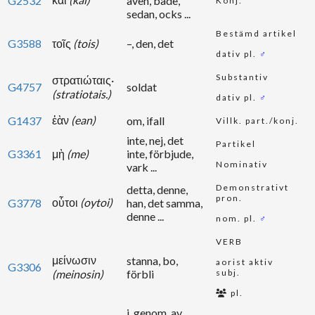
G2532
även, både,
Konj.
sedan, ocks ...
Bestämd artikel
G3588
τοῖς
(tois)
–, den, det
dativ pl.
♂
Substantiv
στρατιώταις·
G4757
soldat
(stratiotais.)
dativ pl.
♂
ἐὰν
(ean)
G1437
om, ifall
Villk. part./konj.
inte, nej, det
Partikel
G3361
μὴ
(me)
inte, förbjude,
Nominativ
vark ...
Demonstrativt
detta, denne,
pron.
οὗτοι
(oytoi)
G3778
han, det samma,
denne ...
nom. pl.
♂
VERB
μείνωσιν
stanna, bo,
aorist aktiv
G3306
(meinosin)
förbli
subj.
pl.
i, genom, av,