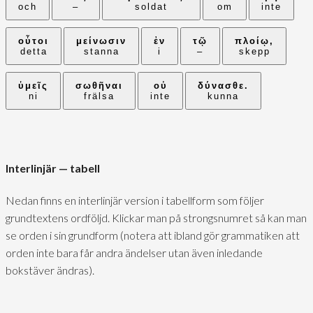
och
–
soldat
om
inte
οὗτοι
μείνωσιν
ἐν
τῷ
πλοίῳ,
detta
stanna
i
–
skepp
ὑμεῖς
σωθῆναι
οὐ
δύνασθε.
ni
frälsa
inte
kunna
Interlinjär — tabell
Nedan finns en interlinjär version i tabellform som följer
grundtextens ordföljd. Klickar man på strongsnumret så kan man
se orden i sin grundform (notera att ibland gör grammatiken att
orden inte bara får andra ändelser utan även inledande
bokstäver ändras).