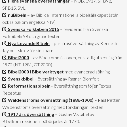
Flera svenska översättningar
– NUB, 1917, SFB98,
SFB15, SVL
nuBibeln
– av Biblica, Internationella bibelsällskapet (står
också bakom engelska NIV)
Svenska Folkbibeln 2015
– reviderad från Svenska
Folkbibeln 98 och grundtexten
Nya Levande Bibeln
– parafrasöversättning av Kenneth
Taylor – skrev för sina barn
Bibel2000
– av Bibelkommissionen, en statlig utredning från
1972 (NT 1981, GT 2000)
Bibel2000 i Bibelverktyget
med avancerad sökning
Svenskbibel
– översättning av Ragnar Blomfelt
Reformationsbibeln
– översättning som följer Textus
Receptus
Waldenströms översättning (1886-1900)
– Paul Petter
Waldenströms översättning med förklaringar i texten
1917 års översättning
– Gustav V:s bibel av
Bibelkommissionen, påbörjades år 1773.