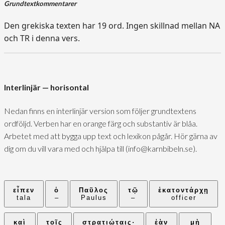
Grundtextkommentarer
Den grekiska texten har 19 ord. Ingen skillnad mellan NA
och TR i denna vers.
Interlinjär — horisontal
Nedan finns en interlinjär version som följer grundtextens
ordföljd. Verben har en orange färg och substantiv är blåa.
Arbetet med att bygga upp text och lexikon pågår. Hör gärna av
dig om du vill vara med och hjälpa till (info@karnbibeln.se).
εἶπεν
ὁ
Παῦλος
τῷ
ἑκατοντάρχῃ
tala
–
Paulus
–
officer
καὶ
τοῖς
στρατιώταις·
ἐὰν
μὴ