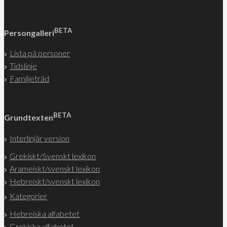
BETA
Persongalleri
Lista på personer
Tidslinje
Familjeträd
BETA
Grundtexten
Interlinjär version
Grekiskt/Svenskt lexikon
Arameiskt/svenskt lexikon
Hebreiskt/svenskt lexikon
Kategorier
Hebreiska alfabetet
Grekiska alfabetet