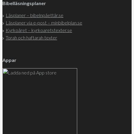
Bibelläsningsplaner
Läsplaner – bibelnpåettår.se
Läsplaner via e-post – minbibelplan.se
Kyrkoåret – kyrkoaretstexter.se
Torah och haftarah texter
Appar