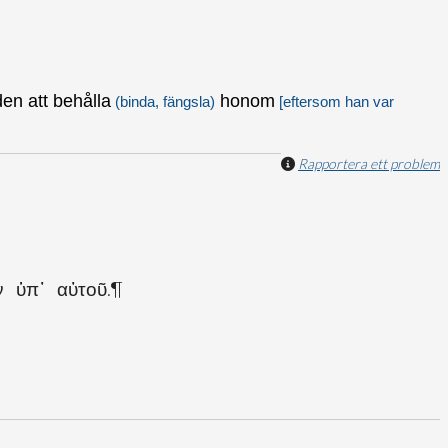
den att behålla
honom
(binda, fängsla)
[eftersom han var
Rapportera ett problem
ν ὑπ᾽ αὐτοῦ.¶