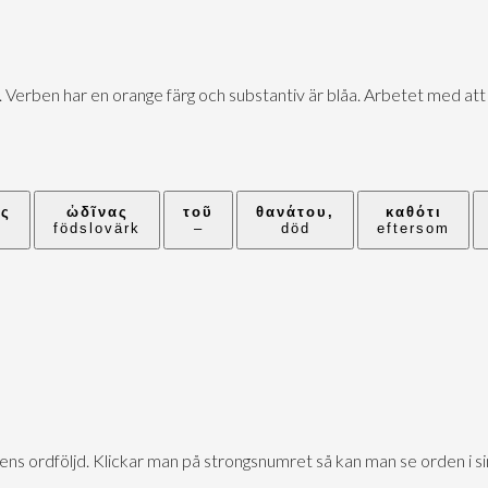
. Verben har en orange färg och substantiv är blåa. Arbetet med att 
ὰς
ὠδῖνας
τοῦ
θανάτου,
καθότι
–
födslovärk
–
död
eftersom
xtens ordföljd. Klickar man på strongsnumret så kan man se orden i 