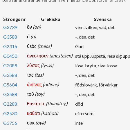
Strongs nr
Grekiska
Svenska
ὃν
(on)
G3739
vem, vilken, vad, det
ὁ
(o)
G3588
–, den, det
θεὸς
(theos)
G2316
Gud
ἀνέστησεν
(anestesen)
G0450
stå upp, uppstå, resa sig up
λύσας
(lysas)
G3089
lösa, bryta, riva, lossa
τὰς
(tas)
G3588
–, den, det
ὠδῖνας
(odinas)
G5604
födslovärk, förvärkar
τοῦ
(toy)
G3588
–, den, det
θανάτου,
(thanatoy,)
G2288
död
καθότι
(kathoti)
G2530
eftersom
οὐκ
(oyk)
G3756
inte