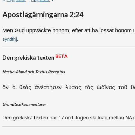
Apostlagärningarna 2:24
Men Gud uppväckte honom, efter att ha lossat honom 
.
syndfri]
BETA
Den grekiska texten
Nestle-Aland och Textus Receptus
ὃν ὁ θεὸς ἀνέστησεν λύσας τὰς ὠδῖνας τοῦ θα
Grundtextkommentarer
Den grekiska texten har 17 ord. Ingen skillnad mellan NA 