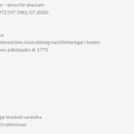
 – skrev för sina barn
 1972 (NT 1981, GT 2000)
us
ldenströms översättning med förklaringar i texten
nen, påbörjades år 1773.
gar bredvid varandra
ch referenser