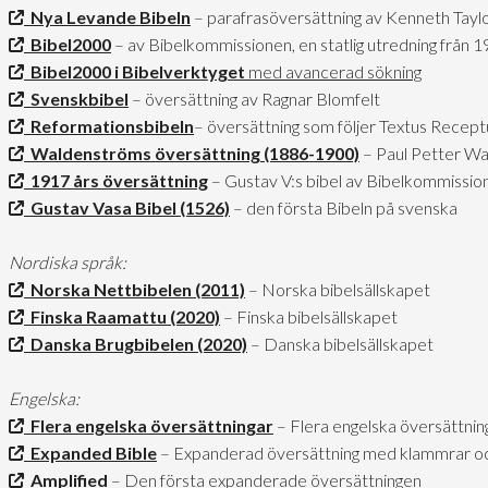
Nya Levande Bibeln
– parafrasöversättning av Kenneth Taylor
Bibel2000
– av Bibelkommissionen, en statlig utredning från
Bibel2000 i Bibelverktyget
med avancerad sökning
Svenskbibel
– översättning av Ragnar Blomfelt
Reformationsbibeln
– översättning som följer Textus Recept
Waldenströms översättning (1886-1900)
– Paul Petter Wa
1917 års översättning
– Gustav V:s bibel av Bibelkommissio
Gustav Vasa Bibel (1526)
– den första Bibeln på svenska
Nordiska språk:
Norska Nettbibelen (2011)
– Norska bibelsällskapet
Finska Raamattu (2020)
– Finska bibelsällskapet
Danska Brugbibelen (2020)
– Danska bibelsällskapet
Engelska:
Flera engelska översättningar
– Flera engelska översättnin
Expanded Bible
– Expanderad översättning med klammrar o
Amplified
– Den första expanderade översättningen