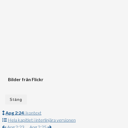
Bilder från Flickr
Stäng
Apg 2:24
i kontext
Hela kapitlet i interlinjära versionen
Apg 2:23
Apg 2:25