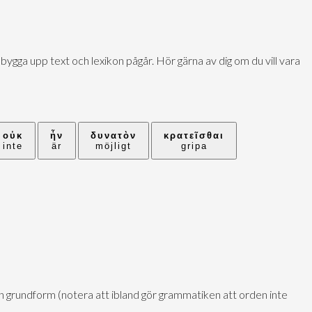
bygga upp text och lexikon pågår. Hör gärna av dig om du vill vara
οὐκ
ἦν
δυνατὸν
κρατεῖσθαι
inte
är
möjligt
gripa
sin grundform (notera att ibland gör grammatiken att orden inte