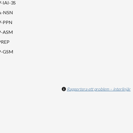
V-IAI-3S
A-NSN
V-PPN
P-ASM
PREP
P-GSM
Rapportera ett problem – interlinjär