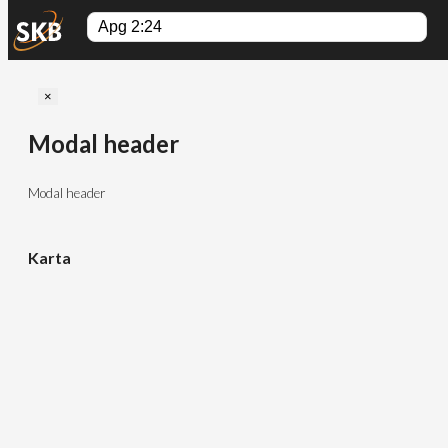
Close
×
Modal header
Modal header
Karta