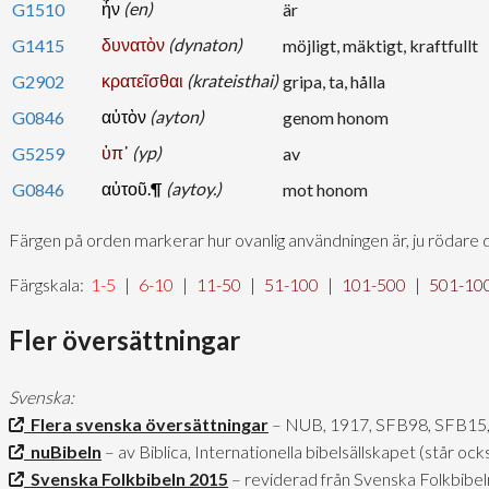
ἦν
(en)
G1510
är
δυνατὸν
(dynaton)
G1415
möjligt, mäktigt, kraftfullt
κρατεῖσθαι
(krateisthai)
G2902
gripa, ta, hålla
αὐτὸν
(ayton)
G0846
genom honom
ὑπ᾽
(yp)
G5259
av
αὐτοῦ.¶
(aytoy.)
G0846
mot honom
Färgen på orden markerar hur ovanlig användningen är, ju rödare 
Färgskala:
1-5
|
6-10
|
11-50
|
51-100
|
101-500
|
501-10
Fler översättningar
Svenska:
Flera svenska översättningar
– NUB, 1917, SFB98, SFB15
nuBibeln
– av Biblica, Internationella bibelsällskapet (står o
Svenska Folkbibeln 2015
– reviderad från Svenska Folkbibe