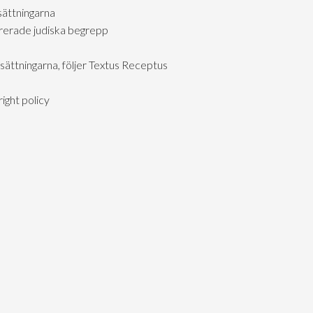
sättningarna
rerade judiska begrepp
sättningarna, följer Textus Receptus
ight policy