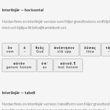
Interlinjär — horisontal
Nedan finns en interlinjär version som följer grundtextens ordföljd
med och hjälpa till (info@karnbibeln.se).
ὃν
ὁ
θεὸς
ἀνέστησεν
λύσας
τ
vem
–
Gud
stå upp
lösa
αὐτὸν
ὑπ᾽
αὐτοῦ.¶
genom honom
av
mot honom
Interlinjär — tabell
Nedan finns en interlinjär version i tabellform som följer grundte
bara får andra ändelser utan även inledande bokstäver ändras).