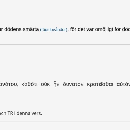
ur dödens smärta
, för det var omöjligt för dö
(födslovåndor)
νάτου, καθότι οὐκ ἦν δυνατὸν κρατεῖσθαι αὐτὸ
och TR i denna vers.