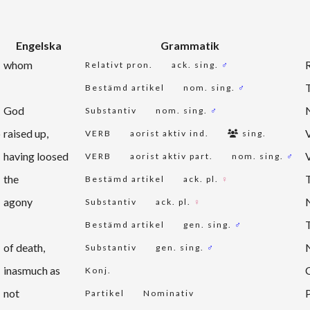
Engelska
Grammatik
whom
Relativt pron.
ack. sing.
♂
Bestämd artikel
nom. sing.
♂
God
Substantiv
nom. sing.
♂
p
raised up,
VERB
aorist aktiv ind.
sing.
having loosed
VERB
aorist aktiv part.
nom. sing.
♂
the
Bestämd artikel
ack. pl.
♀
agony
Substantiv
ack. pl.
♀
Bestämd artikel
gen. sing.
♂
of death,
Substantiv
gen. sing.
♂
inasmuch as
Konj.
not
Partikel
Nominativ