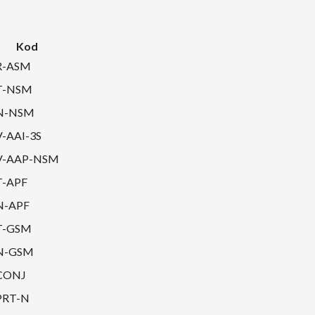
Kod
R-ASM
T-NSM
N-NSM
V-AAI-3S
V-AAP-NSM
T-APF
N-APF
T-GSM
N-GSM
CONJ
PRT-N