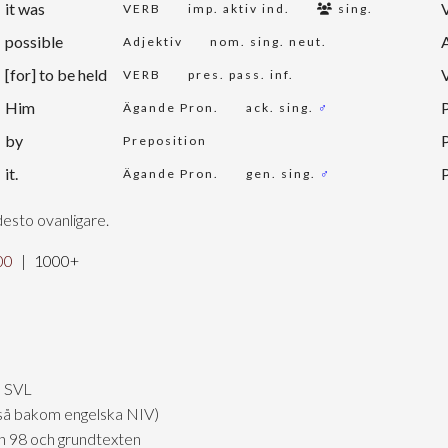
it was
VERB
imp. aktiv ind.
sing.
possible
Adjektiv
nom. sing. neut.
[for] to be held
VERB
pres. pass. inf.
Him
Ägande Pron.
ack. sing.
♂
by
Preposition
it.
Ägande Pron.
gen. sing.
♂
desto ovanligare.
00
|
1000+
, SVL
ckså bakom engelska NIV)
ln 98 och grundtexten