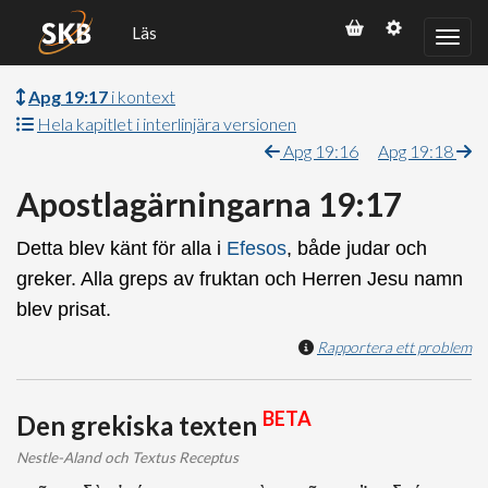
Läs
Apg 19:17
i kontext
Hela kapitlet i interlinjära versionen
Apg 19:16
Apg 19:18
Apostlagärningarna 19:17
Detta blev känt för alla i
Efesos
, både judar och
greker. Alla greps av fruktan och Herren Jesu namn
blev prisat.
Rapportera ett problem
BETA
Den grekiska texten
Nestle-Aland och Textus Receptus