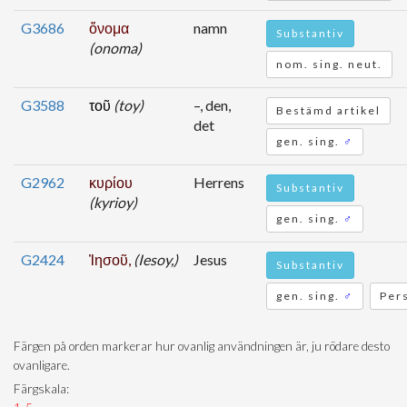
G3686
ὄνομα
namn
Substantiv
(onoma)
nom. sing. neut.
G3588
τοῦ
(toy)
–, den,
Bestämd artikel
det
gen. sing.
♂
G2962
κυρίου
Herrens
Substantiv
(kyrioy)
gen. sing.
♂
G2424
Ἰησοῦ,
(Iesoy,)
Jesus
Substantiv
gen. sing.
♂
Per
Färgen på orden markerar hur ovanlig användningen är, ju rödare desto
ovanligare.
Färgskala: