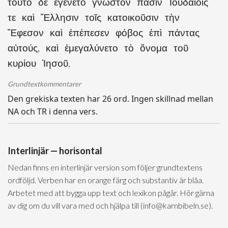
τοῦτο δὲ ἐγένετο γνωστὸν πᾶσιν Ἰουδαίοις
τε καὶ Ἕλλησιν τοῖς κατοικοῦσιν τὴν
Ἔφεσον καὶ ἐπέπεσεν φόβος ἐπὶ πάντας
αὐτούς, καὶ ἐμεγαλύνετο τὸ ὄνομα τοῦ
κυρίου Ἰησοῦ,
Grundtextkommentarer
Den grekiska texten har 26 ord. Ingen skillnad mellan
NA och TR i denna vers.
Interlinjär — horisontal
Nedan finns en interlinjär version som följer grundtextens
ordföljd. Verben har en orange färg och substantiv är blåa.
Arbetet med att bygga upp text och lexikon pågår. Hör gärna
av dig om du vill vara med och hjälpa till (info@karnbibeln.se).