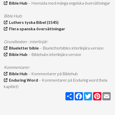
Bible Hub
– Hemsida med många engelska översättningar
Bible Hub:
Luthers tyska Bibel (1545)
Flera spanska översättningar
Grundtexten - interlinjär:
Blueletter bible
– Blueletterbibles interlinjära version
Bible Hub
– Biblehubs interlinjära version
Kommentarer:
Bible Hub
– Kommentarer på Biblehub
Enduring Word
– Kommentarer på Enduring word (hela
kapitlet)
Share
Facebook
Twitter
Pintere
Em