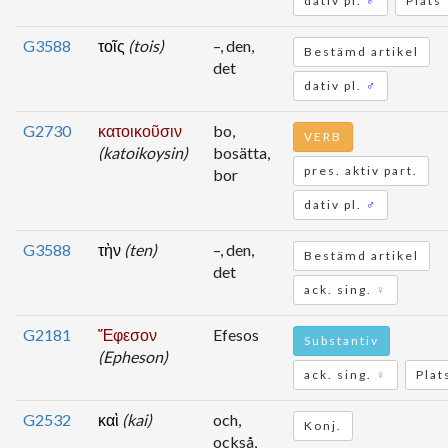
dativ pl.
♂
Plats
G3588
τοῖς
(tois)
–, den,
Bestämd artikel
det
dativ pl.
♂
G2730
κατοικοῦσιν
bo,
VERB
(katoikoysin)
bosätta,
pres. aktiv part.
bor
dativ pl.
♂
G3588
τὴν
(ten)
–, den,
Bestämd artikel
det
ack. sing.
♀
G2181
Ἔφεσον
Efesos
Substantiv
(Epheson)
ack. sing.
♀
Plat
G2532
καὶ
(kai)
och,
Konj.
också,