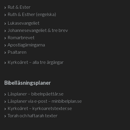
Rut & Ester
Ruth & Esther (engelska)
Lukasevangeliet
Johannesevangeliet & tre brev
Romarbrevet
Apostlagärningarna
Psaltaren
Kyrkoåret – alla tre årgångar
Bibelläsningsplaner
Läsplaner – bibelnpåettår.se
Läsplaner via e-post – minbibelplan.se
Kyrkoåret – kyrkoaretstexter.se
Torah och haftarah texter