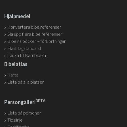
Hjälpmedel
Konvertera bibelreferenser
Slå upp flera bibelreferenser
Bibelns böcker – förkortningar
Hashtagstandard
Länka till Kärnbibeln
Bibelatlas
Karta
Lista på alla platser
BETA
Persongalleri
Lista på personer
Tidslinje
Familjeträd