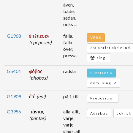
även,
både,
sedan,
ocks ...
G1968
ἐπέπεσεν
falla,
VERB
(epepesen)
falla
2:a aorist aktiv ind.
över,
pressa
sing.
G5401
φόβος
rädsla
Substantiv
(phobos)
nom. sing.
♂
G1909
ἐπὶ
(epi)
på, i, till
Preposition
G3956
πάντας
alla, allt,
Adjektiv
ack. pl.
(pantas)
varje,
varje
slags, all