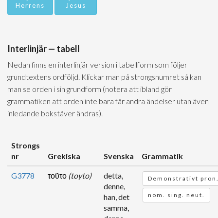
Herrens
Jesus
Interlinjär — tabell
Nedan finns en interlinjär version i tabellform som följer
grundtextens ordföljd. Klickar man på strongsnumret så kan
man se orden i sin grundform (notera att ibland gör
grammatiken att orden inte bara får andra ändelser utan även
inledande bokstäver ändras).
Strongs
nr
Grekiska
Svenska
Grammatik
G3778
τοῦτο
(toyto)
detta,
Demonstrativt pron
denne,
nom. sing. neut.
han, det
samma,