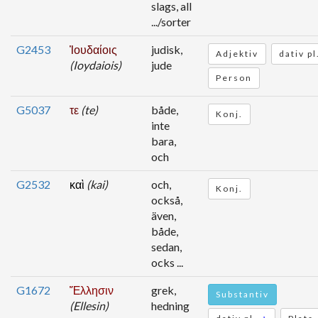
slags, all
.../sorter
G2453
Ἰουδαίοις
judisk,
Adjektiv
dativ p
(Ioydaiois)
jude
Person
G5037
τε
(te)
både,
Konj.
inte
bara,
och
G2532
καὶ
(kai)
och,
Konj.
också,
även,
både,
sedan,
ocks ...
G1672
Ἕλλησιν
grek,
Substantiv
(Ellesin)
hedning