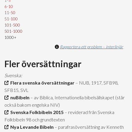
1-5
6-10
11-50
51-100
101-500
501-1000
1000+
Rapportera ett problem – interlinjär
Fler översättningar
Svenska:
Flera svenska översättningar
– NUB, 1917, SFB98,
SFB15, SVL
nuBibeln
– av Biblica, Internationella bibelsällskapet (står
också bakom engelska NIV)
Svenska Folkbibeln 2015
– reviderad från Svenska
Folkbibeln 98 och grundtexten
Nya Levande Bibeln
– parafrasöversättning av Kenneth