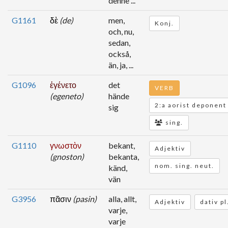
denne ...
G1161
δὲ
(de)
men,
Konj.
och, nu,
sedan,
också,
än, ja, ...
G1096
ἐγένετο
det
VERB
(egeneto)
hände
2:a aorist deponent
sig
sing.
G1110
γνωστὸν
bekant,
Adjektiv
(gnoston)
bekanta,
nom. sing. neut.
känd,
vän
G3956
πᾶσιν
(pasin)
alla, allt,
Adjektiv
dativ p
varje,
varje