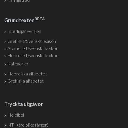
BETA
Grundtexten
Interlinjär version
Grekiskt/Svenskt lexikon
Arameiskt/svenskt lexikon
Hebreiskt/svenskt lexikon
Kategorier
Hebreiska alfabetet
Grekiska alfabetet
Tryckta utgåvor
Helbibel
NT+ (tre olika färger)