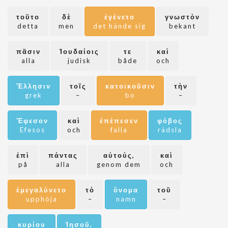
τοῦτο
δὲ
ἐγένετο
γνωστὸν
detta
men
det hände sig
bekant
πᾶσιν
Ἰουδαίοις
τε
καὶ
alla
judisk
både
och
Ἕλλησιν
τοῖς
κατοικοῦσιν
τὴν
grek
–
bo
–
Ἔφεσον
καὶ
ἐπέπεσεν
φόβος
Efesos
och
falla
rädsla
ἐπὶ
πάντας
αὐτούς,
καὶ
på
alla
genom dem
och
ἐμεγαλύνετο
τὸ
ὄνομα
τοῦ
upphöja
–
namn
–
κυρίου
Ἰησοῦ,