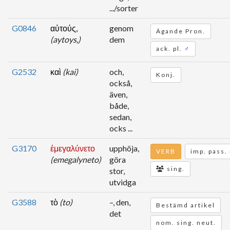
.../sorter
G0846
αὐτούς,
genom
Ägande Pron.
(aytoys,)
dem
ack. pl.
♂
G2532
καὶ
(kai)
och,
Konj.
också,
även,
både,
sedan,
ocks ...
G3170
ἐμεγαλύνετο
upphöja,
VERB
imp. pass. 
(emegalyneto)
göra
sing.
stor,
utvidga
G3588
τὸ
(to)
–, den,
Bestämd artikel
det
nom. sing. neut.