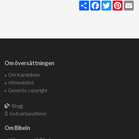
Share
Facebook
Twitter
Pintere
Em
Om översättningen
Om Kärnbibeln
Vittnesbörd
Generös copyright
Blogg
Instruktionsfilmer
Om Bibeln