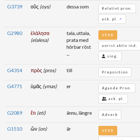
G3739
οὓς
(oys)
dessa som
Relativt pron.
ack. pl.
♂
G2980
ἐλάλησα
tala, uttala,
VERB
(elalesa)
prata med
aorist aktiv ind.
hörbar röst
...
sing.
G4314
πρὸς
(pros)
till
Preposition
G4771
ὑμᾶς
(ymas)
er
Ägande Pron.
ack. pl.
G2089
ἔτι
(eti)
ännu, längre
Adverb
G1510
ὢν
(on)
är
VERB