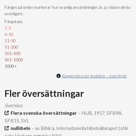
Färgen på orden markerar hur ovanlig användningen är, ju rödare desto
ovanligare.
Färgskala:
1-5
6-10
11-50
51-100
101-500
501-1000
1000+
Rapportera ett problem – interlinjär
Fler översättningar
Svenska:
Flera svenska översättningar
– NUB, 1917, SFB98,
SFB15, SVL
nuBibeln
– av Biblica, Internationella bibelsällskapet (står
också bakom engelska NIV)