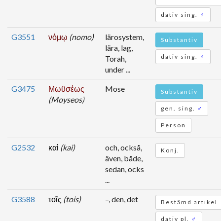
dativ sing.
♂
G3551
νόμῳ
(nomo)
lärosystem,
Substantiv
lära, lag,
dativ sing.
♂
Torah,
under ...
G3475
Μωϋσέως
Mose
Substantiv
(Moyseos)
gen. sing.
♂
Person
G2532
καὶ
(kai)
och, också,
Konj.
även, både,
sedan, ocks
...
G3588
τοῖς
(tois)
–, den, det
Bestämd artikel
dativ pl.
♂