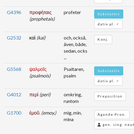
G4396
προφήταις
profeter
Substantiv
(prophetais)
dativ pl.
♂
G2532
καὶ
(kai)
och, också,
Konj.
även, både,
sedan, ocks
...
G5568
ψαλμοῖς
Psaltaren,
Substantiv
(psalmois)
psalm
dativ pl.
♂
G4012
περὶ
(peri)
omkring,
Preposition
runtom
G1700
ἐμοῦ.
(emoy.)
mig, min,
Ägande Pron.
mina
gen. sing. neut