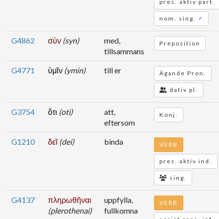
pres. aktiv part.
nom. sing.
♂
G4862
σὺν
(syn)
med,
Preposition
tillsammans
G4771
ὑμῖν
(ymin)
till er
Ägande Pron.
dativ pl.
G3754
ὅτι
(oti)
att,
Konj.
eftersom
G1210
δεῖ
(dei)
binda
VERB
pres. aktiv ind.
sing.
G4137
πληρωθῆναι
uppfylla,
VERB
(plerothenai)
fullkomna