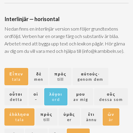
Interlinjär — horisontal
Nedan finns en interlinjär version som följer grundtextens
ordföljd. Verben har en orange färg och substantiv är blåa.
Arbetet med att bygga upp text och lexikon pågår. Hör gärna
av dig om du vill vara med och hjälpa till (info@karnbibeln.se).
Εἶπεν
δὲ
πρὸς
αὐτούς·
tala
men
till
genom dem
οὗτοι
οἱ
λόγοι
μου
οὓς
detta
–
ord
av mig
dessa som
ἐλάλησα
πρὸς
ὑμᾶς
ἔτι
ὢν
tala
till
er
ännu
är