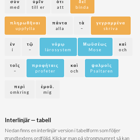
σὺν
ὑμῖν
ὅτι
δεῖ
med
till er
att
binda
πληρωθῆναι
πάντα
τὰ
γεγραμμένα
uppfylla
alla
–
skriva
ἐν
τῷ
νόμῳ
Μωϋσέως
καὶ
i
–
lärosystem
Mose
och
τοῖς
προφήταις
καὶ
ψαλμοῖς
–
profeter
och
Psaltaren
περὶ
ἐμοῦ.
omkring
mig
Interlinjär — tabell
Nedan finns en interlinjär version i tabellform som följer
grundtextens ordföljd. Klickar man på strongsnumret så kan