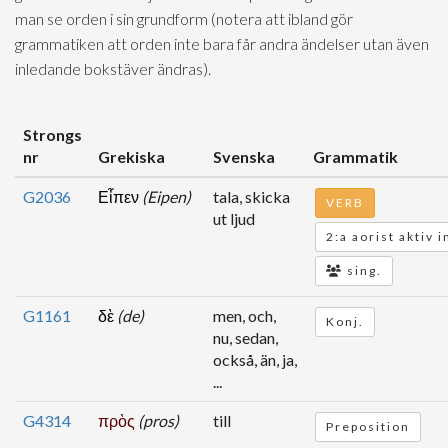
man se orden i sin grundform (notera att ibland gör
grammatiken att orden inte bara får andra ändelser utan även
inledande bokstäver ändras).
Strongs
nr
Grekiska
Svenska
Grammatik
G2036
Εἶπεν
(Eipen)
tala, skicka
VERB
ut ljud
2:a aorist aktiv i
sing.
G1161
δὲ
(de)
men, och,
Konj.
nu, sedan,
också, än, ja,
...
G4314
πρὸς
(pros)
till
Preposition