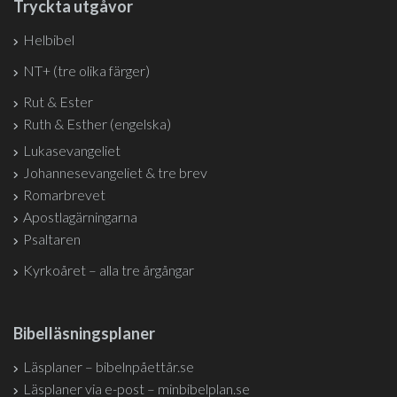
Tryckta utgåvor
Helbibel
NT+ (tre olika färger)
Rut & Ester
Ruth & Esther (engelska)
Lukasevangeliet
Johannesevangeliet & tre brev
Romarbrevet
Apostlagärningarna
Psaltaren
Kyrkoåret – alla tre årgångar
Bibelläsningsplaner
Läsplaner – bibelnpåettår.se
Läsplaner via e-post – minbibelplan.se