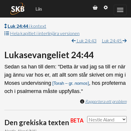
Läs
Luk 24:44
i kontext
Hela kapitlet i interlinjära versionen
Luk 24:43
Luk 24:45
Lukasevangeliet 24:44
Sedan sa han till dem: "Detta är vad jag sa till er när
jag ännu var hos er, att allt som står skrivet om mig i
Moses undervisning
, hos profeterna
[Torah – gr.
nomos
]
och i psalmerna måste uppfyllas."
Rapportera ett problem
BETA
Den grekiska texten