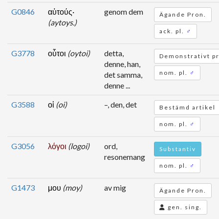
G0846
αὐτούς·
genom dem
Ägande Pron.
(aytoys.)
ack. pl.
♂
G3778
οὗτοι
(oytoi)
detta,
Demonstrativt p
denne, han,
nom. pl.
♂
det samma,
denne ...
G3588
οἱ
(oi)
–, den, det
Bestämd artikel
nom. pl.
♂
G3056
λόγοι
(logoi)
ord,
Substantiv
resonemang
nom. pl.
♂
G1473
μου
(moy)
av mig
Ägande Pron.
gen. sing.