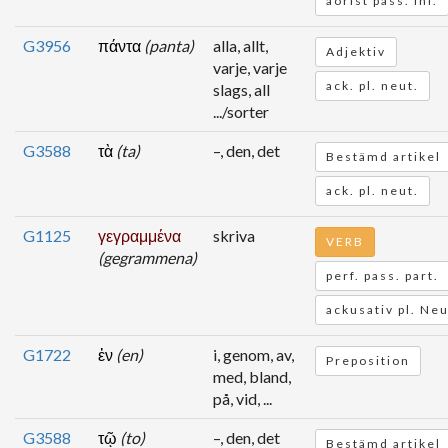
aorist pass. inf.
G3956
πάντα
(panta)
alla, allt,
Adjektiv
varje, varje
ack. pl. neut.
slags, all
.../sorter
G3588
τὰ
(ta)
–, den, det
Bestämd artikel
ack. pl. neut.
G1125
γεγραμμένα
skriva
VERB
(gegrammena)
perf. pass. part.
ackusativ pl. Ne
G1722
ἐν
(en)
i, genom, av,
Preposition
med, bland,
på, vid, ...
G3588
τῷ
(to)
–, den, det
Bestämd artikel