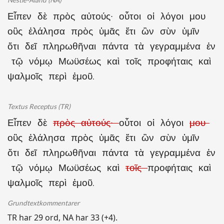
Nestle-Aland (NA)
Εἶπεν δὲ πρὸς αὐτούς· οὗτοι οἱ λόγοι μου
οὓς ἐλάλησα πρὸς ὑμᾶς ἔτι ὢν σὺν ὑμῖν
ὅτι δεῖ πληρωθῆναι πάντα τὰ γεγραμμένα ἐν
τῷ νόμῳ Μωϋσέως καὶ τοῖς προφήταις καὶ
ψαλμοῖς περὶ ἐμοῦ.
Textus Receptus (TR)
Εἶπεν δὲ
πρὸς αὐτούς·
οὗτοι οἱ λόγοι
μου
οὓς ἐλάλησα πρὸς ὑμᾶς ἔτι ὢν σὺν ὑμῖν
ὅτι δεῖ πληρωθῆναι πάντα τὰ γεγραμμένα ἐν
τῷ νόμῳ Μωϋσέως καὶ
τοῖς
προφήταις καὶ
ψαλμοῖς περὶ ἐμοῦ.
Grundtextkommentarer
TR har 29 ord, NA har 33 (+4).