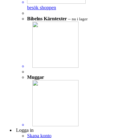
besök shoppen
Bibelns Kärntexter
–
nu i lager
Muggar
Logga in
Skapa konto