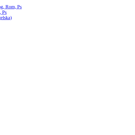
pg, Rom, Ps
, Ps
elska)