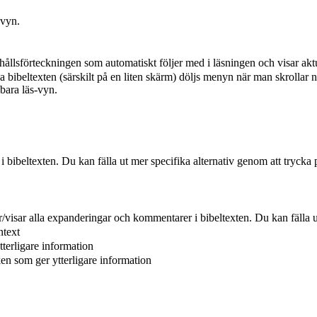
-vyn.
hållsförteckningen som automatiskt följer med i läsningen och visar aktu
a bibeltexten (särskilt på en liten skärm) döljs menyn när man skrollar n
 bara läs-vyn.
r i bibeltexten. Du kan fälla ut mer specifika alternativ genom att trycka 
er/visar alla expanderingar och kommentarer i bibeltexten. Du kan fälla u
ntext
tterligare information
ken som ger ytterligare information