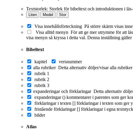
Textstorlek:
Storlek för bibeltext och introduktionen i läs
Liten
Medel
Stor
Visa innehållsförteckning
På större skärm visas inne
Visa alltid menyn
För att ge mer utrymme för att läs
visa menyn så kryssa i detta val. Denna inställning gäller
Bibeltext
kapitel
versnummer
alla rubriker
Detta alternativ döljer/visar alla rubrike
rubrik 1
rubrik 2
rubrik 3
expanderingar och förklaringar
Detta alternativ dölj
expanderingar ()
kommentarer i parentes som ger ko
förklaringar i texten []
förklaringar i texten som ger y
fristående förklaringar []
förklaringar i egna textstyc
bilder
Atlas