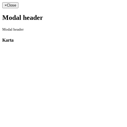
×
Close
Modal header
Modal header
Karta