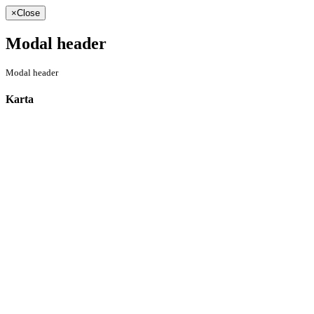
×
Close
Modal header
Modal header
Karta