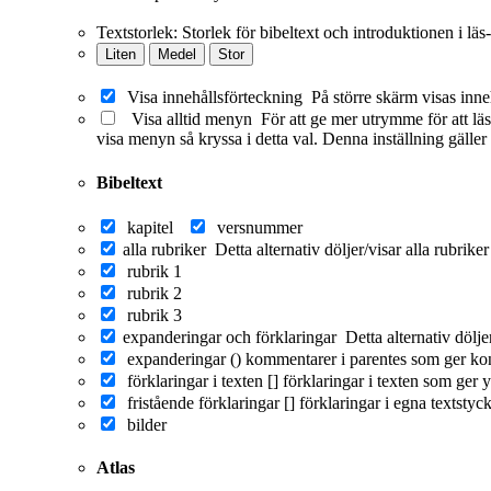
Textstorlek:
Storlek för bibeltext och introduktionen i läs
Liten
Medel
Stor
Visa innehållsförteckning
På större skärm visas inne
Visa alltid menyn
För att ge mer utrymme för att läs
visa menyn så kryssa i detta val. Denna inställning gäller
Bibeltext
kapitel
versnummer
alla rubriker
Detta alternativ döljer/visar alla rubrike
rubrik 1
rubrik 2
rubrik 3
expanderingar och förklaringar
Detta alternativ dölj
expanderingar ()
kommentarer i parentes som ger ko
förklaringar i texten []
förklaringar i texten som ger y
fristående förklaringar []
förklaringar i egna textstyc
bilder
Atlas