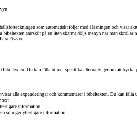
-vyn.
hållsförteckningen som automatiskt följer med i läsningen och visar aktu
a bibeltexten (särskilt på en liten skärm) döljs menyn när man skrollar n
 bara läs-vyn.
r i bibeltexten. Du kan fälla ut mer specifika alternativ genom att trycka 
er/visar alla expanderingar och kommentarer i bibeltexten. Du kan fälla u
ntext
tterligare information
ken som ger ytterligare information