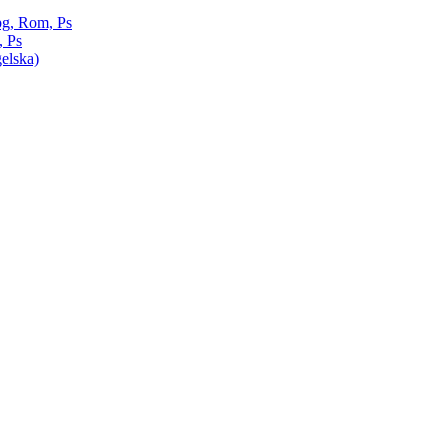
pg, Rom, Ps
, Ps
elska)