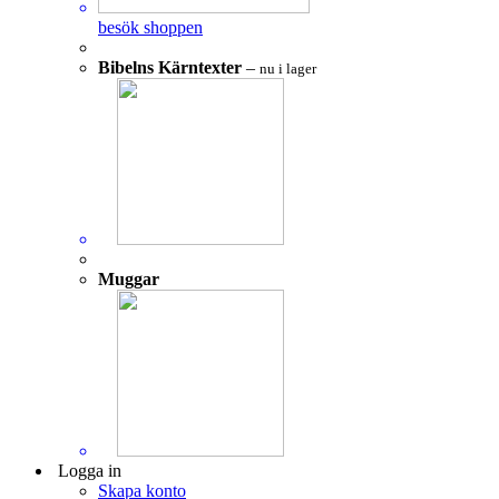
besök shoppen
Bibelns Kärntexter
–
nu i lager
Muggar
Logga in
Skapa konto