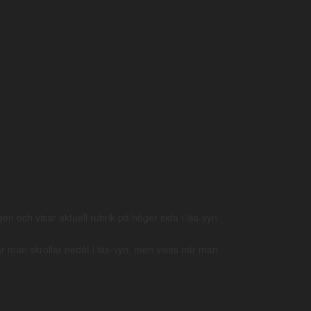
Mark 12:8
Mark 12:10
 καὶ δώσει τὸν ἀμπελῶνα ἄλλοις.
en och visar aktuell rubrik på höger sida i läs-vyn
när man skrollar nedåt i läs-vyn, men visas när man
t med att bygga upp text och lexikon pågår. Hör gärna