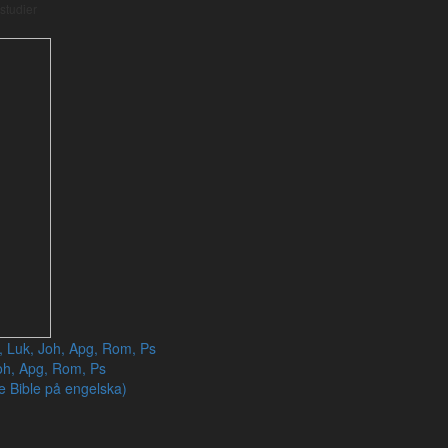
vineyard
Substantiv
Substantiv
ack. sing.
♂
ack
lstudier
to others.
Adjektiv
Adjektiv
dativ pl.
♂
dativ plur
re desto ovanligare.
r, Luk, Joh, Apg, Rom, Ps
oh, Apg, Rom, Ps
e Bible på engelska)
 SFB15, SVL
t (står också bakom engelska NIV)
Folkbibeln 98 och grundtexten