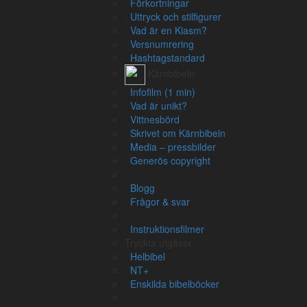
Förkortningar
Uttryck och stilfigurer
Vad är en Kiasm?
Versnumrering
Om översättningen
Bibela
Hashtagstandard
Om Kärnbibeln
K
Kärnbibeln
Vittnesbörd
Li
Infofilm (1 min)
Generös copyright
Vad är unikt?
Vittnesbörd
Skrivet om Kärnbibeln
Blogg
Person
Media – pressbilder
Instruktionsfilmer
Generös copyright
Li
Ti
Om Bibeln
Blogg
Fa
Frågor & svar
Välkommen till Bibeln
Alla svenska översättningar
Instruktionsfilmer
Uttryck och stilfigurer
Grund
Tryckta utgåvor
Vad är en Kiasm?
Helbibel
In
NT+
Enskilda bibelböcker
Gr
Hjälpmedel
Ar