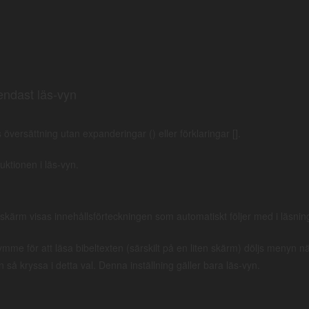
och avsätta
(döma, förgöra)
vinodlarna, och ge vingården åt andra.
endast läs-vyn
 översättning utan expanderingar () eller förklaringar [].
duktionen i läs-vyn.
ῶνος; ἐλεύσεται καὶ ἀπολέσει τοὺς γεωργοὺς
 skärm visas innehållsförteckningen som automatiskt följer med i läsning
lan NA och TR i denna vers.
ymme för att läsa bibeltexten (särskilt på en liten skärm) döljs menyn 
n så kryssa i detta val. Denna inställning gäller bara läs-vyn.
tens ordföljd. Verben har en orange färg och substantiv är blåa. Arbete