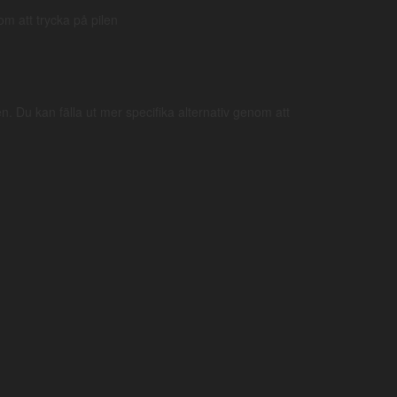
nom att trycka på pilen
οὺς
γεωργοὺς
καὶ
δώσει
τὸν
–
vinodlare
och
ge
–
n. Du kan fälla ut mer specifika alternativ genom att
rden i sin grundform (notera att ibland gör
Kod
I-ASN
nomen
rum