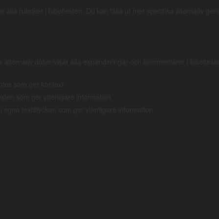
eln.se).
sar alla rubriker i bibeltexten. Du kan fälla ut mer specifika alternativ ge
τοῦ
ἀμπελῶνος;
ἐλεύσεται
καὶ
ἀπολέσει
τ
–
vingård
anlända
och
gå under
a alternativ döljer/visar alla expanderingar och kommentarer i bibeltexte
ntes som ger kontext
texten som ger ytterligare information
 i egna textstycken som ger ytterligare information
jer grundtextens ordföljd. Klickar man på strongsnumret så kan man se o
an även inledande bokstäver ändras).
Engelska
Grammatik
em
What
Frågande pron.
Frågande/Obestämt pro
ack. sing. neut.
ackusativ singularis Neut