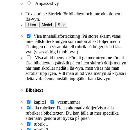
Anpassad vy
Textstorlek:
Storlek för bibeltext och introduktionen i
läs-vyn.
Liten
Medel
Stor
Visa innehållsförteckning
På större skärm visas
innehållsförteckningen som automatiskt följer med i
läsningen och visar aktuell rubrik på höger sida i läs-
vyn (visas aldrig i mobilvyn)
Visa alltid menyn
För att ge mer utrymme för att
läsa bibeltexten (särskilt på en liten skärm) döljs menyn
när man skrollar nedåt i läs-vyn, men visas när man
scrollar upp igen. Vill man alltid visa menyn så kryssa i
detta val. Denna inställning gäller bara läs-vyn.
Bibeltext
kapitel
versnummer
alla rubriker
Detta alternativ döljer/visar alla
rubriker i bibeltexten. Du kan fälla ut mer specifika
alternativ genom att trycka på pilen
rubrik 1
rubrik 2