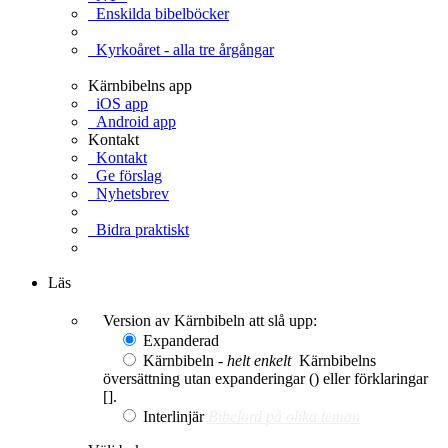
Enskilda bibelböcker
Kyrkoåret - alla tre årgångar
Kärnbibelns app
iOS app
Android app
Kontakt
Kontakt
Ge förslag
Nyhetsbrev
Bidra praktiskt
Ge en gåva
Läs
Version av Kärnbibeln att slå upp:
Expanderad
Kärnbibeln -
helt enkelt
Kärnbibelns
översättning utan expanderingar () eller förklaringar
[].
Interlinjär
Bibelord på olika teman