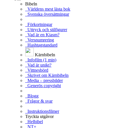
Bibeln
Världens mest lästa bok
Svenska översättningar
Förkortningar
Uttryck och stilfigurer
Vad är en Kiasm?
Versnumrering
Hashtagstandard
Kärnbibeln
Infofilm (1 min)
Vad är unikt?
Vittnesbörd
Skrivet om Kärnbibeln
Media – pressbilder
Generös copyright
Blogg
Frågor & svar
Instruktionsfilmer
Tryckta utgåvor
Helbibel
NT+