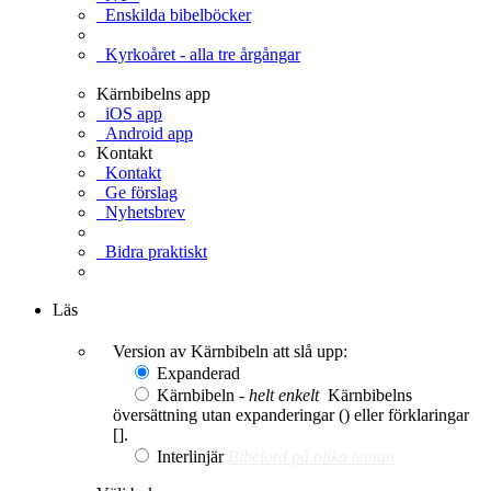
Enskilda bibelböcker
Kyrkoåret - alla tre årgångar
Kärnbibelns app
iOS app
Android app
Kontakt
Kontakt
Ge förslag
Nyhetsbrev
Bidra praktiskt
Ge en gåva
Läs
Version av Kärnbibeln att slå upp:
Expanderad
Kärnbibeln -
helt enkelt
Kärnbibelns
översättning utan expanderingar () eller förklaringar
[].
Interlinjär
Bibelord på olika teman