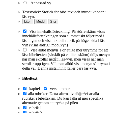
Anpassad vy
Textstorlek:
Storlek för bibeltext och introduktionen i
läs-vyn.
Liten
Medel
Stor
Visa innehållsförteckning
På större skärm visas
innehållsförteckningen som automatiskt följer med i
läsningen och visar aktuell rubrik på höger sida i läs-
vyn (visas aldrig i mobilvyn)
Visa alltid menyn
För att ge mer utrymme för att
läsa bibeltexten (särskilt på en liten skärm) döljs menyn
när man skrollar nedåt i läs-vyn, men visas när man
scrollar upp igen. Vill man alltid visa menyn så kryssa i
detta val. Denna inställning gäller bara läs-vyn.
Bibeltext
kapitel
versnummer
alla rubriker
Detta alternativ döljer/visar alla
rubriker i bibeltexten. Du kan fälla ut mer specifika
alternativ genom att trycka på pilen
rubrik 1
rubrik 2