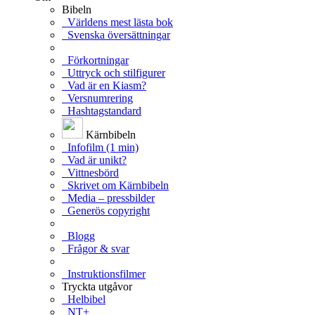
Bibeln
Världens mest lästa bok
Svenska översättningar
Förkortningar
Uttryck och stilfigurer
Vad är en Kiasm?
Versnumrering
Hashtagstandard
Kärnbibeln
Infofilm (1 min)
Vad är unikt?
Vittnesbörd
Skrivet om Kärnbibeln
Media – pressbilder
Generös copyright
Blogg
Frågor & svar
Instruktionsfilmer
Tryckta utgåvor
Helbibel
NT+