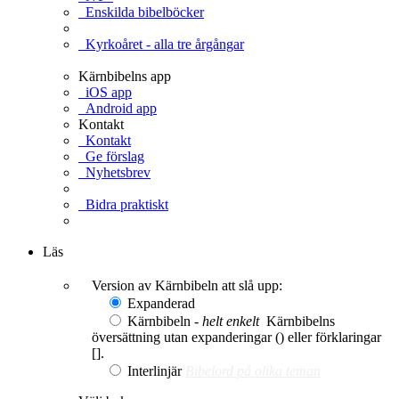
Enskilda bibelböcker
Kyrkoåret - alla tre årgångar
Kärnbibelns app
iOS app
Android app
Kontakt
Kontakt
Ge förslag
Nyhetsbrev
Bidra praktiskt
Ge en gåva
Läs
Version av Kärnbibeln att slå upp:
Expanderad
Kärnbibeln -
helt enkelt
Kärnbibelns
översättning utan expanderingar () eller förklaringar
[].
Interlinjär
Bibelord på olika teman