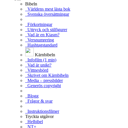
Bibeln
Världens mest lästa bok
Svenska översättningar
Förkortningar
Uttryck och stilfigurer
Vad är en Kiasm?
Versnumrering
Hashtagstandard
Kärnbibeln
Infofilm (1 min)
Vad är unikt?
Vittnesbörd
Skrivet om Kärnbibeln
Media – pressbilder
Generös copyright
Blogg
Frågor & svar
Instruktionsfilmer
Tryckta utgåvor
Helbibel
NT+