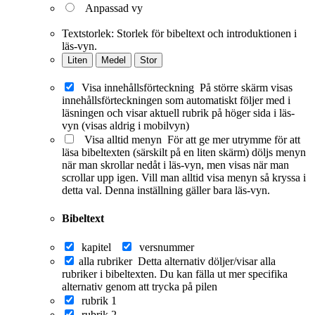
Anpassad vy
Textstorlek:
Storlek för bibeltext och introduktionen i
läs-vyn.
Liten
Medel
Stor
Visa innehållsförteckning
På större skärm visas
innehållsförteckningen som automatiskt följer med i
läsningen och visar aktuell rubrik på höger sida i läs-
vyn (visas aldrig i mobilvyn)
Visa alltid menyn
För att ge mer utrymme för att
läsa bibeltexten (särskilt på en liten skärm) döljs menyn
när man skrollar nedåt i läs-vyn, men visas när man
scrollar upp igen. Vill man alltid visa menyn så kryssa i
detta val. Denna inställning gäller bara läs-vyn.
Bibeltext
kapitel
versnummer
alla rubriker
Detta alternativ döljer/visar alla
rubriker i bibeltexten. Du kan fälla ut mer specifika
alternativ genom att trycka på pilen
rubrik 1
rubrik 2