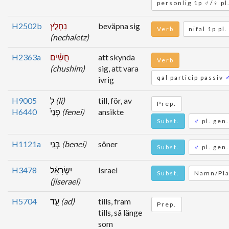
personlig 1p ♂/♀ pl
H2502b
נֵחָלֵ֣ץ
beväpna sig
Verb
nifal 1p pl.
(nechaletz)
H2363a
חֻשִׁ֗ים
att skynda
Verb
(chushim)
sig, att vara
qal particip passiv
ivrig
H9005
לִ
(li)
till, för, av
Prep.
H6440
פְנֵי֙
(fenei)
ansikte
Subst.
♂
pl. gen.
H1121a
בְּנֵ֣י
(benei)
söner
Subst.
♂
pl. gen.
H3478
יִשְׂרָאֵ֔ל
Israel
Subst.
Namn/Pla
(jiserael)
H5704
עַ֛ד
(ad)
tills, fram
Prep.
tills, så länge
som