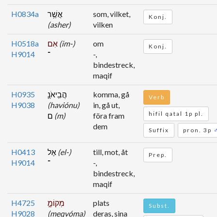
H0834a
אֲשֶׁ֥ר
som, vilket,
Konj.
(asher)
vilken
H0518a
אִם
(im-)
om
Konj.
H9014
־
-,
bindestreck,
maqif
H0935
הֲבִֽיאֹנֻ֖
komma, gå
Verb
H9038
(haviónu)
in, gå ut,
hifil qatal 1p pl.
ם
(m)
föra fram
dem
Suffix
pron. 3p
H0413
אֶל
(el-)
till, mot, åt
Prep.
H9014
־
-,
bindestreck,
maqif
H4725
מְקוֹמָ֑
plats
Subst.
H9028
(meqvóma)
deras, sina