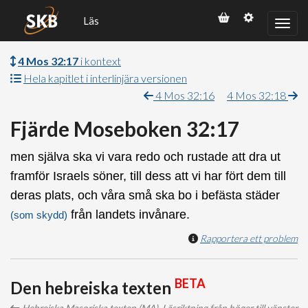
Läs
4 Mos 32:17
i kontext
Hela kapitlet i interlinjära versionen
4 Mos 32:16
4 Mos 32:18
Fjärde Moseboken 32:17
men själva ska vi vara redo och rustade att dra ut
framför Israels söner, till dess att vi har fört dem till
deras plats, och våra små ska bo i befästa städer
från landets invånare.
(som skydd)
Rapportera ett problem
BETA
Den hebreiska texten