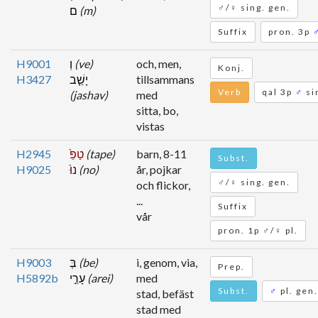
♂/♀ sing. gen.
ם
(m)
Suffix
pron. 3p
H9001
וְ
(ve)
och, men,
Konj.
H3427
יָשַׁ֤ב
tillsammans
Verb
qal 3p
♂
si
(jashav)
med
sitta, bo,
vistas
H2945
טַפֵּ֙
(tape)
barn, 8-11
Subst.
H9025
נוּ֙
(no)
år, pojkar
♂/♀ sing. gen.
och flickor,
...
Suffix
vår
pron. 1p ♂/♀ pl.
H9003
בְּ
(be)
i, genom, via,
Prep.
H5892b
עָרֵ֣י
(arei)
med
Subst.
♂
pl. gen.
stad, befäst
stad med