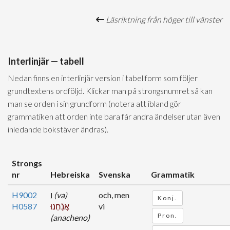
Läsriktning från höger till vänster
Interlinjär — tabell
Nedan finns en interlinjär version i tabellform som följer
grundtextens ordföljd. Klickar man på strongsnumret så kan
man se orden i sin grundform (notera att ibland gör
grammatiken att orden inte bara får andra ändelser utan även
inledande bokstäver ändras).
Strongs
nr
Hebreiska
Svenska
Grammatik
H9002
וַ
(va)
och, men
Konj.
H0587
אֲנַ֜חְנוּ
vi
Pron.
(anacheno)