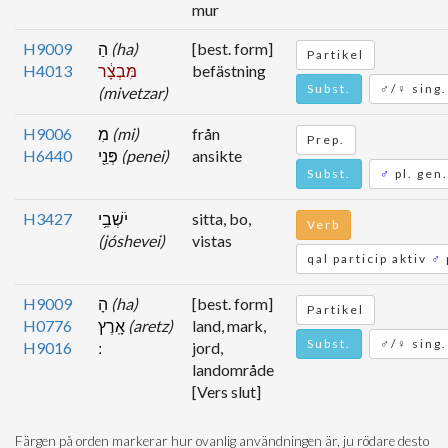
mur
H9009
הַ
(ha)
[best. form]
Partikel
H4013
מִּבְצָ֔ר
befästning
Subst.
♂/♀ sing.
(mivetzar)
H9006
מִ
(mi)
från
Prep.
H6440
פְּנֵ֖י
(penei)
ansikte
Subst.
♂
pl. gen.
H3427
יֹשְׁבֵ֥י
sitta, bo,
Verb
(jóshevei)
vistas
qal particip aktiv
♂
H9009
הָ
(ha)
[best. form]
Partikel
H0776
אָֽרֶץ
(aretz)
land, mark,
Subst.
♂/♀ sing.
H9016
jord,
landområde
[Vers slut]
Färgen på orden markerar hur ovanlig användningen är, ju rödare desto