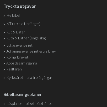
Tryckta utgåvor
Helbibel
NT+ (tre olika färger)
Rut & Ester
Ruth & Esther (engelska)
Lukasevangeliet
Johannesevangeliet & tre brev
Romarbrevet
Apostlagärningarna
Psaltaren
Kyrkoåret – alla tre årgångar
Bibelläsningsplaner
Läsplaner – bibelnpåettår.se