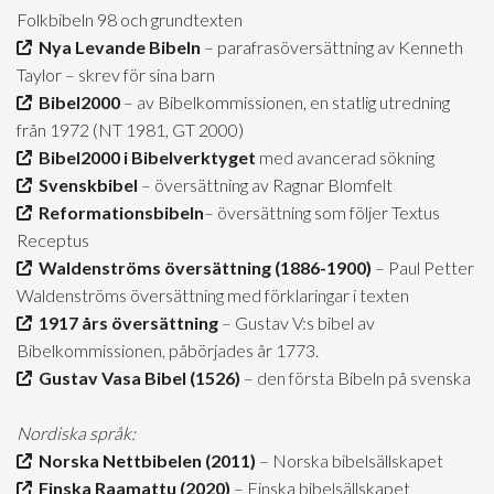
Folkbibeln 98 och grundtexten
Nya Levande Bibeln
– parafrasöversättning av Kenneth
Taylor – skrev för sina barn
Bibel2000
– av Bibelkommissionen, en statlig utredning
från 1972 (NT 1981, GT 2000)
Bibel2000 i Bibelverktyget
med avancerad sökning
Svenskbibel
– översättning av Ragnar Blomfelt
Reformationsbibeln
– översättning som följer Textus
Receptus
Waldenströms översättning (1886-1900)
– Paul Petter
Waldenströms översättning med förklaringar i texten
1917 års översättning
– Gustav V:s bibel av
Bibelkommissionen, påbörjades år 1773.
Gustav Vasa Bibel (1526)
– den första Bibeln på svenska
Nordiska språk:
Norska Nettbibelen (2011)
– Norska bibelsällskapet
Finska Raamattu (2020)
– Finska bibelsällskapet