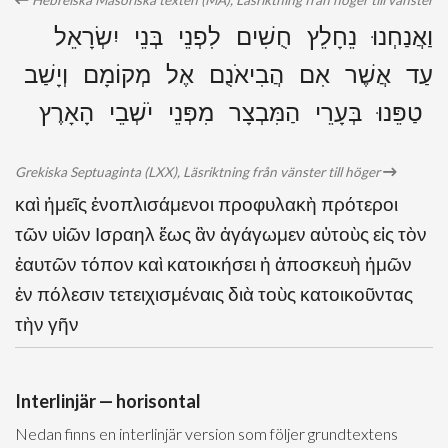
Hebreiska Masoriska texten (MA), Läsriktning från höger till vänster
וַאֲנַחְנוּ נֵחָלֵץ חֻשִׁים לִפְנֵי בְּנֵי יִשְׂרָאֵל
עַד אֲשֶׁר אִם הֲבִיאֹנֻם אֶל מְקוֹמָם וְיָשַׁב
טַפֵּנוּ בְּעָרֵי הַמִּבְצָר מִפְּנֵי יֹשְׁבֵי הָאָרֶץ
Grekiska Septuaginta (LXX), Läsriktning från vänster till höger
καὶ ἡμεῖς ἐνοπλισάμενοι προφυλακὴ πρότεροι
τῶν υἱῶν Ισραηλ ἕως ἂν ἀγάγωμεν αὐτοὺς εἰς τὸν
ἑαυτῶν τόπον καὶ κατοικήσει ἡ ἀποσκευὴ ἡμῶν
ἐν πόλεσιν τετειχισμέναις διὰ τοὺς κατοικοῦντας
τὴν γῆν
Interlinjär — horisontal
Nedan finns en interlinjär version som följer grundtextens