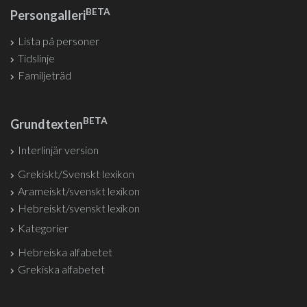
BETA
Persongalleri
Lista på personer
Tidslinje
Familjeträd
BETA
Grundtexten
Interlinjär version
Grekiskt/Svenskt lexikon
Arameiskt/svenskt lexikon
Hebreiskt/svenskt lexikon
Kategorier
Hebreiska alfabetet
Grekiska alfabetet