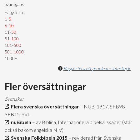
ovanligare.
Färgskala:
1-5
6-10
11-50
51-100
101-500
501-1000
1000+
Rapportera ett problem – interlinjär
Fler översättningar
Svenska:
Flera svenska översättningar
– NUB, 1917, SFB98,
SFB15, SVL
nuBibeln
– av Biblica, Internationella bibelsällskapet (står
också bakom engelska NIV)
Svenska Folkbibeln 2015
– reviderad från Svenska