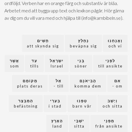
ordföljd. Verben har en orange färg och substantiv är blåa.
Arbetet med att bygga upp text och lexikon pågår. Hör gärna
av dig om du vill vara med och hjälpa till (info@karnbibeln.se).
וַאֲנַחְנוּ
נֵחָלֵץ
חֻשִׁים
att skynda sig
beväpna sig
och vi
לִפְנֵי
בְּנֵי
יִשְׂרָאֵל
עַד
אֲשֶׁר
som
tills
Israel
söner
till ansikte
אִם
הֲבִיאֹנֻם
אֶל
מְקוֹמָם
plats deras
till -
komma dem
om -
וְיָשַׁב
טַפֵּנוּ
בְּעָרֵי
הַמִּבְצָר
befästning
i stad
barn vår
och sitta
מִפְּנֵי
יֹשְׁבֵי
הָאָרֶץ
land
sitta
från ansikte