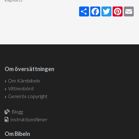
Share
Facebook
Twitter
Pintere
Em
Om översättningen
Om Kärnbibeln
Vittnesbörd
Generös copyright
Blogg
Instruktionsfilmer
Om Bibeln