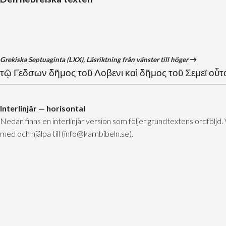
Grekiska Septuaginta (LXX), Läsriktning från vänster till höger
τῷ Γεδσων δῆμος τοῦ Λοβενι καὶ δῆμος τοῦ Σεμεϊ οὗτ
Interlinjär — horisontal
Nedan finns en interlinjär version som följer grundtextens ordföljd.
med och hjälpa till (info@karnbibeln.se).