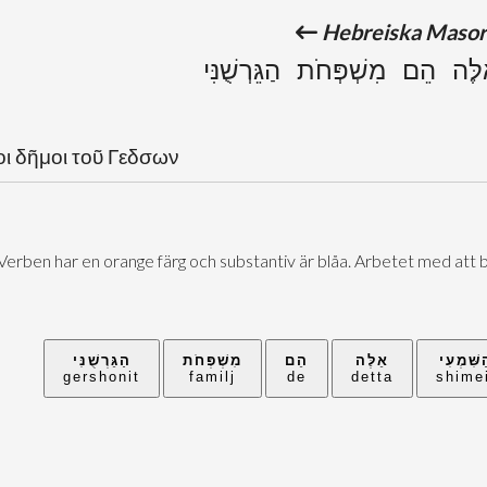
Hebreiska Masoris
ֵלֶּה הֵם מִשְׁפְּחֹת הַגֵּרְשֻׁנִּי
οι δῆμοι τοῦ Γεδσων
 Verben har en orange färg och substantiv är blåa. Arbetet med att b
שִּׁמְעִי
אֵלֶּה
הֵם
מִשְׁפְּחֹת
הַגֵּרְשֻׁנִּי
gershonit
familj
de
detta
shime