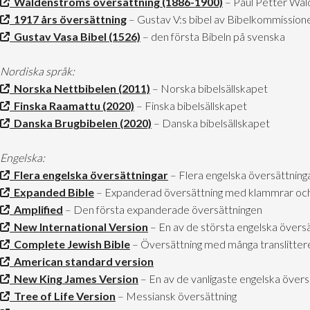
Waldenströms översättning (1886-1900)
– Paul Petter Wald
1917 års översättning
– Gustav V:s bibel av Bibelkommission
Gustav Vasa Bibel (1526)
– den första Bibeln på svenska
Nordiska språk:
Norska Nettbibelen (2011)
– Norska bibelsällskapet
Finska Raamattu (2020)
– Finska bibelsällskapet
Danska Brugbibelen (2020)
– Danska bibelsällskapet
Engelska:
Flera engelska översättningar
– Flera engelska översättning
Expanded Bible
– Expanderad översättning med klammrar och
Amplified
– Den första expanderade översättningen
New International Version
– En av de största engelska övers
Complete Jewish Bible
– Översättning med många translitter
American standard version
New King James Version
– En av de vanligaste engelska övers
Tree of Life Version
– Messiansk översättning