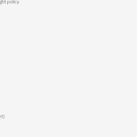
ght policy
et)