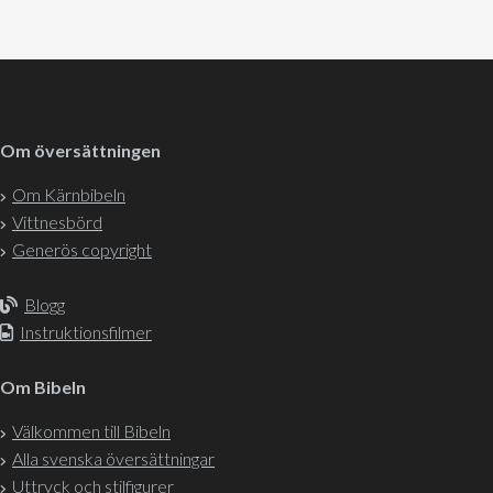
Om översättningen
Om Kärnbibeln
Vittnesbörd
Generös copyright
Blogg
Instruktionsfilmer
Om Bibeln
Välkommen till Bibeln
Alla svenska översättningar
Uttryck och stilfigurer