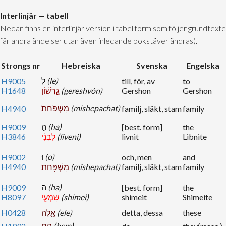
Interlinjär — tabell
Nedan finns en interlinjär version i tabellform som följer grundtex
får andra ändelser utan även inledande bokstäver ändras).
Strongs nr
Hebreiska
Svenska
Engelska
לְ
(le)
H9005
till, för, av
to
H1648
גֵ֣רְשׁ֔וֹן
(gereshvón)
Gershon
Gershon
מִשְׁפַּ֙חַת֙
(mishepachat)
H4940
familj, släkt, stam
family
הַ
(ha)
H9009
[best. form]
the
H3846
לִּבְנִ֔י
(liveni)
livnit
Libnite
וּ
(o)
H9002
och, men
and
H4940
מִשְׁפַּ֖חַת
(mishepachat)
familj, släkt, stam
family
הַ
(ha)
H9009
[best. form]
the
H8097
שִּׁמְעִ֑י
(shimei)
shimeit
Shimeite
H0428
אֵ֣לֶּה
(ele)
detta, dessa
these
הֵ֔ם
(hem)