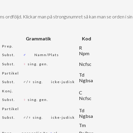
tens ordföljd. Klickar man på strongsnumret så kan man se orden i s
Grammatik
Kod
Prep.
R
Npm
Subst.
♂
Namn/Plats
Ncfsc
Subst.
♀
sing. gen.
Partikel
Td
Ngbsa
Subst.
♂/♀ sing.
icke-judisk
Konj.
C
Ncfsc
Subst.
♀
sing. gen.
Partikel
Td
Ngbsa
Subst.
♂/♀ sing.
icke-judisk
Tm