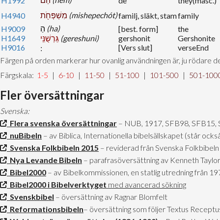
H1992
de
they(masc.)
מִשְׁפְּחֹ֖ת
(mishepechót)
H4940
familj, släkt, stam
family
הַ
(ha)
H9009
[best. form]
the
H1649
גֵּרְשֻׁנִּֽי
(gereshuni)
gershonit
Gershonite
H9016
[Vers slut]
verseEnd
Färgen på orden markerar hur ovanlig användningen är, ju rödare de
Färgskala:
1-5
|
6-10
|
11-50
|
51-100
|
101-500
|
501-100
Fler översättningar
Svenska:
Flera svenska översättningar
– NUB, 1917, SFB98, SFB15,
nuBibeln
– av Biblica, Internationella bibelsällskapet (står oc
Svenska Folkbibeln 2015
– reviderad från Svenska Folkbibeln
Nya Levande Bibeln
– parafrasöversättning av Kenneth Taylor 
Bibel2000
– av Bibelkommissionen, en statlig utredning från 
Bibel2000 i Bibelverktyget
med avancerad sökning
Svenskbibel
– översättning av Ragnar Blomfelt
Reformationsbibeln
– översättning som följer Textus Receptu