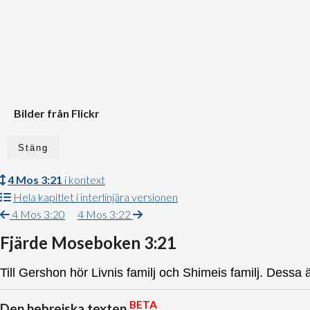
Bilder från Flickr
Stäng
4 Mos 3:21
i kontext
Hela kapitlet i interlinjära versionen
4 Mos 3:20
4 Mos 3:22
Fjärde Moseboken 3:21
Till Gershon hör Livnis familj och Shimeis familj. Dessa ä
BETA
Den hebreiska texten