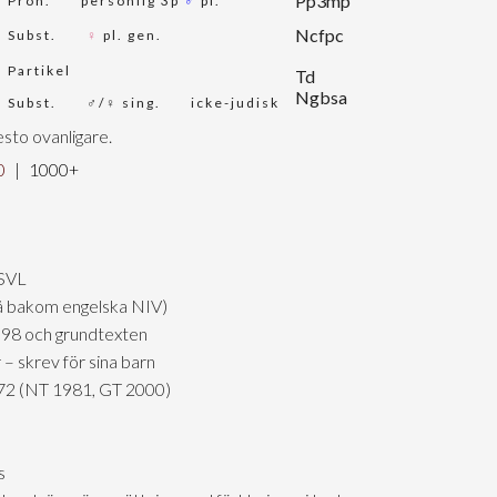
Pp3mp
Pron.
personlig 3p
♂
pl.
Ncfpc
Subst.
♀
pl. gen.
Partikel
Td
Ngbsa
Subst.
♂/♀ sing.
icke-judisk
sto ovanligare.
0
|
1000+
 SVL
kså bakom engelska NIV)
 98 och grundtexten
– skrev för sina barn
1972 (NT 1981, GT 2000)
s