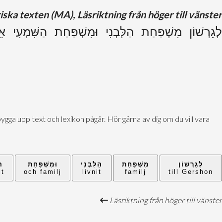
ka texten (MA), Läsriktning från höger till vänster
לְגֵרְשׁוֹן מִשְׁפַּחַת הַלִּבְנִי וּמִשְׁפַּחַת הַשִּׁמְעִי א
ygga upp text och lexikon pågår. Hör gärna av dig om du vill vara
לְגֵרְשׁוֹן
מִשְׁפַּחַת
הַלִּבְנִי
וּמִשְׁפַּחַת
הַ
it
och familj
livnit
familj
till Gershon
Läsriktning från höger till vänster