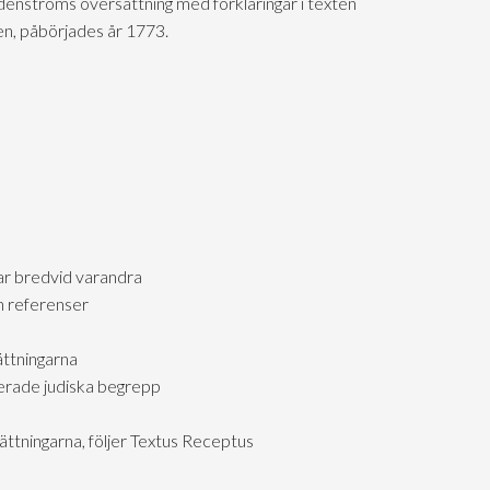
enströms översättning med förklaringar i texten
en, påbörjades år 1773.
ar bredvid varandra
 referenser
ättningarna
erade judiska begrepp
ättningarna, följer Textus Receptus