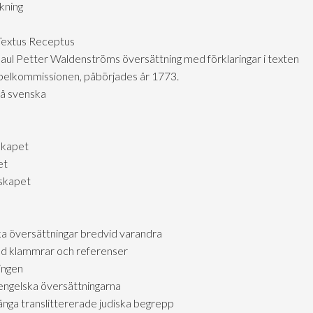
kning
 Textus Receptus
aul Petter Waldenströms översättning med förklaringar i texten
ibelkommissionen, påbörjades år 1773.
på svenska
skapet
et
lskapet
ka översättningar bredvid varandra
d klammrar och referenser
ingen
engelska översättningarna
ga translittererade judiska begrepp