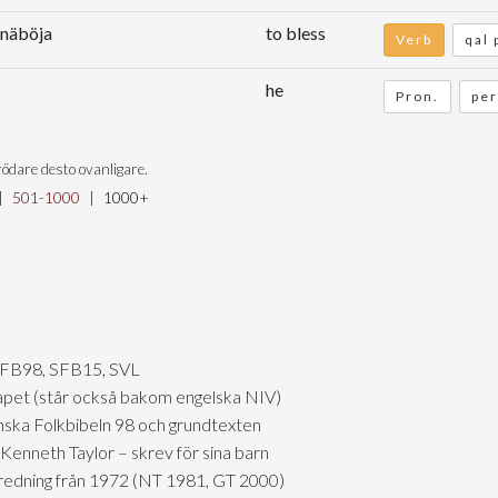
knäböja
to bless
Verb
qal 
he
Pron.
per
ödare desto ovanligare.
|
501-1000
|
1000+
SFB98, SFB15, SVL
skapet (står också bakom engelska NIV)
nska Folkbibeln 98 och grundtexten
Kenneth Taylor – skrev för sina barn
tredning från 1972 (NT 1981, GT 2000)