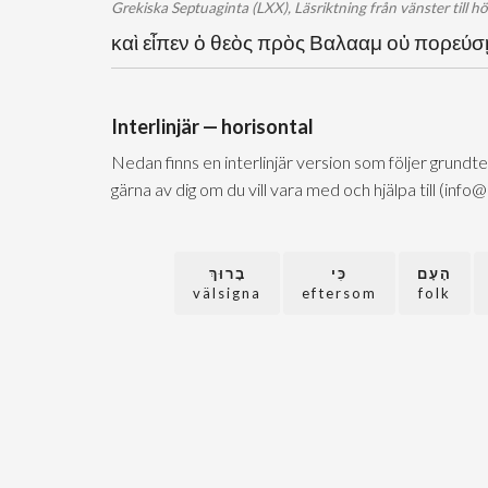
Grekiska Septuaginta (LXX), Läsriktning från vänster till h
καὶ εἶπεν ὁ θεὸς πρὸς Βαλααμ οὐ πορεύσ
Interlinjär — horisontal
Nedan finns en interlinjär version som följer grundt
gärna av dig om du vill vara med och hjälpa till (info
הָעָם
כִּי
בָרוּךְ
välsigna
eftersom
folk