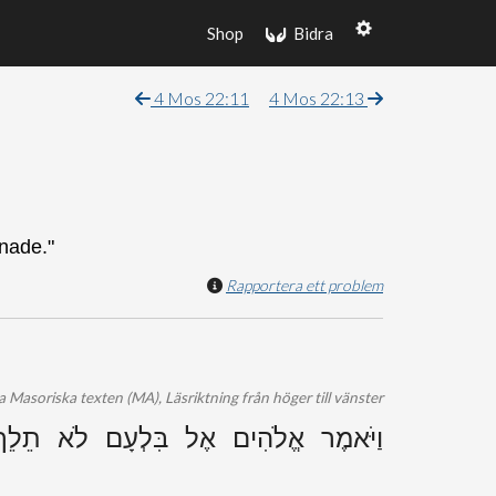
Shop
Bidra
4 Mos 22:11
4 Mos 22:13
gnade."
Rapportera ett problem
 Masoriska texten (MA), Läsriktning från höger till vänster
וַיֹּאמֶר אֱלֹהִים אֶל בִּלְעָם לֹא תֵל