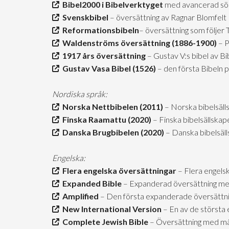
Bibel2000 i Bibelverktyget
med avancerad sö
Svenskbibel
– översättning av Ragnar Blomfelt
Reformationsbibeln
– översättning som följer
Waldenströms översättning (1886-1900)
– P
1917 års översättning
– Gustav V:s bibel av B
Gustav Vasa Bibel (1526)
– den första Bibeln 
Nordiska språk:
Norska Nettbibelen (2011)
– Norska bibelsäll
Finska Raamattu (2020)
– Finska bibelsällskap
Danska Brugbibelen (2020)
– Danska bibelsäl
Engelska:
Flera engelska översättningar
– Flera engels
Expanded Bible
– Expanderad översättning me
Amplified
– Den första expanderade översättn
New International Version
– En av de största 
Complete Jewish Bible
– Översättning med mån