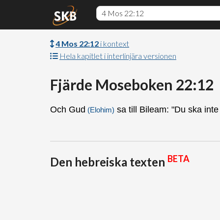
4 Mos 22:12
i kontext
Hela kapitlet i interlinjära versionen
Fjärde Moseboken 22:12
Och Gud
sa till Bileam: "Du ska int
(Elohim)
BETA
Den hebreiska texten