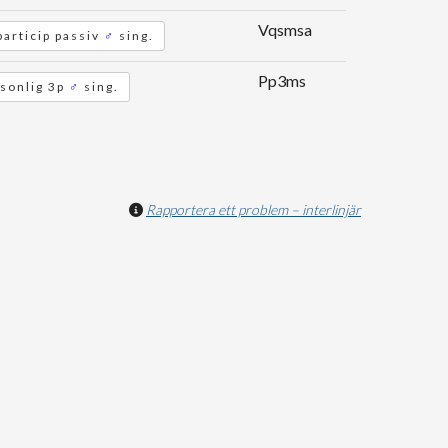
Vqsmsa
particip passiv
♂
sing.
Pp3ms
sonlig 3p
♂
sing.
Rapportera ett problem – interlinjär