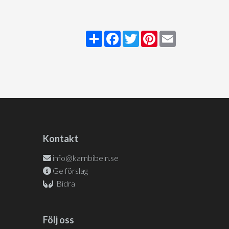
Share
Facebook
Twitter
Pinterest
Email
Kontakt
info@karnbibeln.se
Ge förslag
Bidra
Följ oss