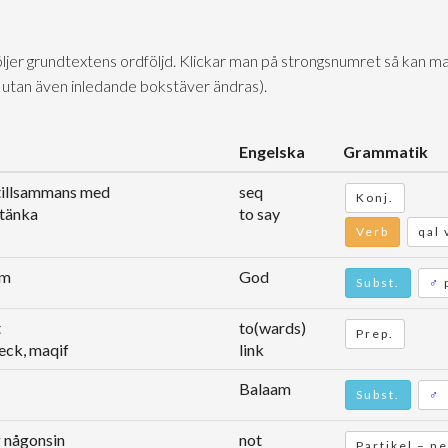
följer grundtextens ordföljd. Klickar man på strongsnumret så kan ma
 utan även inledande bokstäver ändras).
Engelska
Grammatik
 tillsammans med
seq
Konj.
 tänka
to say
Verb
qal 
im
God
Subst.
♂
p
t
to(wards)
Prep.
reck, maqif
link
Balaam
Subst.
♂
ig någonsin
not
Partikel – n