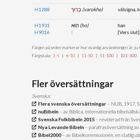
H1288
בָר֖וּךְ
(varokhe)
välsigna, 
H1931
הֽוּא
(ho)
han
H9016
[Vers slut]
Färgen på orden markerar hur ovanlig användningen är, ju r
Färgskala:
1-5
|
6-10
|
11-50
|
51-100
|
101-500
Fler översättningar
Svenska:
Flera svenska översättningar
– NUB, 1917, 
nuBibeln
– av Biblica, Internationella bibelsäll
Svenska Folkbibeln 2015
– reviderad från Sve
Nya Levande Bibeln
– parafrasöversättning av 
Bibel2000
– av Bibelkommissionen, en statlig u