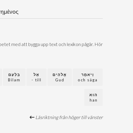
γημένος
Arbetet med att bygga upp text och lexikon pågår. Hör
וַיֹּאמֶר
אֱלֹהִים
אֶל
בִּלְעָם
Bilam
till -
Gud
och säga
הוּא
han
Läsriktning från höger till vänster