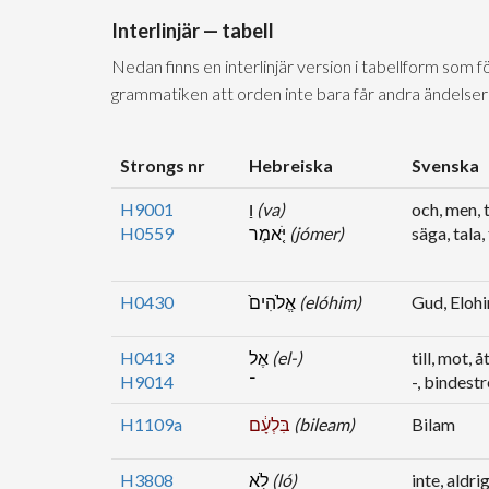
Interlinjär — tabell
Nedan finns en interlinjär version i tabellform som 
grammatiken att orden inte bara får andra ändelser
Strongs nr
Hebreiska
Svenska
H9001
וַ
(va)
och, men,
H0559
יֹּ֤אמֶר
(jómer)
säga, tala,
H0430
אֱלֹהִים֙
(elóhim)
Gud, Eloh
H0413
אֶל
(el-)
till, mot, å
H9014
־
-, bindest
H1109a
בִּלְעָ֔ם
(bileam)
Bilam
H3808
לֹ֥א
(ló)
inte, aldr