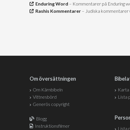
Enduring Word
– Kommentarer på Enduring wor
Rashis Kommentarer
– Judiska kommentarer (h
Om översättningen
Bibela
Om Kärnbibeln
Karta
Vittnesbörd
Lista 
Generös copyright
Person
Blogg
Instruktionsfilmer
Lista 