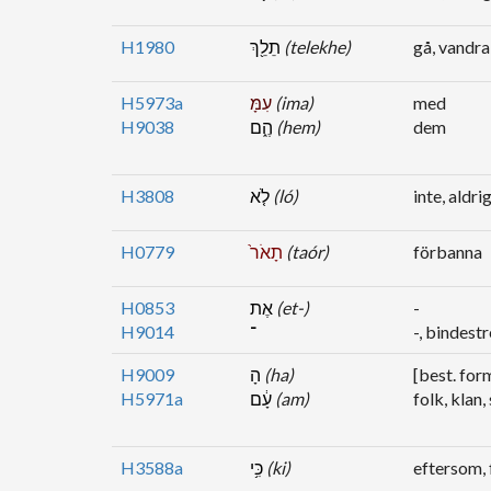
H1980
תֵלֵ֖ךְ
(telekhe)
gå, vandra
H5973a
עִמָּ
(ima)
med
H9038
הֶ֑ם
(hem)
dem
H3808
לֹ֤א
(ló)
inte, aldr
H0779
תָאֹר֙
(taór)
förbanna
H0853
אֶת
(et-)
-
H9014
־
-, bindest
H9009
הָ
(ha)
[best. for
H5971a
עָ֔ם
(am)
folk, klan,
H3588a
כִּ֥י
(ki)
eftersom, 