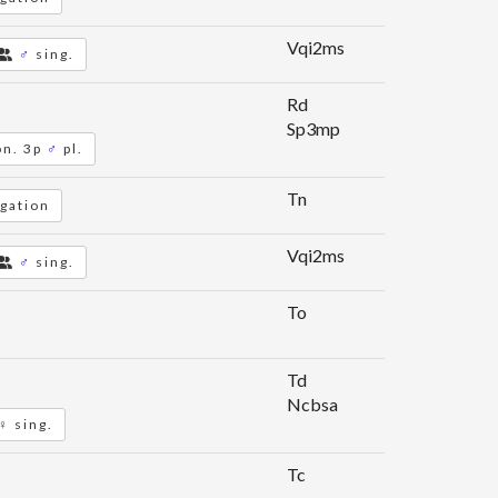
Vqi2ms
♂
sing.
Rd
Sp3mp
on. 3p
♂
pl.
Tn
egation
Vqi2ms
♂
sing.
To
Td
Ncbsa
♀ sing.
Tc