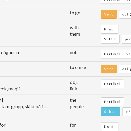
to go
Verb
qal
with
Prep.
them
Suffix
pr
ig någonsin
not
Partikel – n
to curse
Verb
qal
obj.
Partikel
reck, maqif
link
m]
the
Partikel
 stam, grupp, släkt på f ...
people
Subst.
♂/
för
for
Konj.