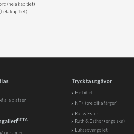
d (hela kapitlet)
ela kapitlet)
tlas
Tryckta utgåvor
Helbibel
på alla platser
NT+ (tre olika färger)
Rut & Ester
BETA
galleri
Ruth & Esther (engelska)
Lukasevangeliet
på personer