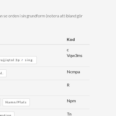
n se orden i sin grundform (notera att ibland gör
Kod
c
Vqw3ms
vajjiqtol 3p
♂
sing.
Ncmpa
l.
R
Npm
Namn/Plats
Tn
egation