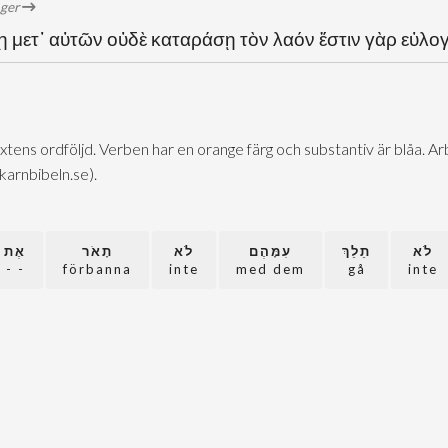
öger
ῃ μετ᾽ αὐτῶν οὐδὲ καταράσῃ τὸν λαόν ἔστιν γὰρ εὐλο
extens ordföljd. Verben har en orange färg och substantiv är blåa. 
@karnbibeln.se).
לֹא
תֵלֵךְ
עִמָּהֶם
לֹא
תָאֹר
אֶת
- -
förbanna
inte
med dem
gå
inte