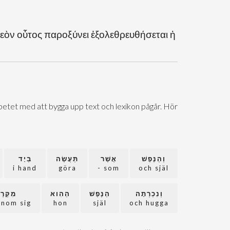
εὸν οὗτος παροξύνει ἐξολεθρευθήσεται ἡ
Arbetet med att bygga upp text och lexikon pågår. Hör
וְהַנֶּפֶשׁ
אֲשֶׁר
תַּעֲשֶׂה
בְּיָד
i hand
göra
som -
och själ
וְנִכְרְתָה
הַנֶּפֶשׁ
הַהִוא
מִקֶּרֶ
inom sig
hon
själ
och hugga