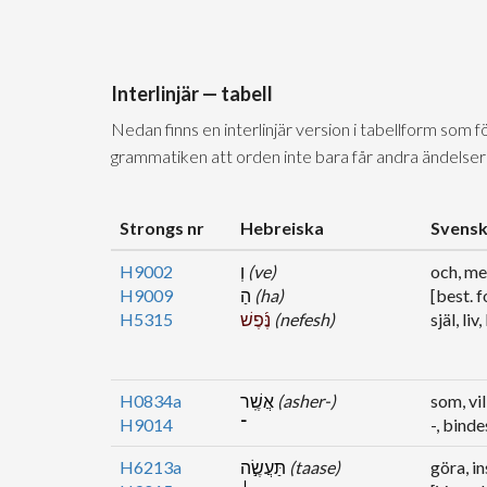
Interlinjär — tabell
Nedan finns en interlinjär version i tabellform som 
grammatiken att orden inte bara får andra ändelser
Strongs nr
Hebreiska
Svens
H9002
וְ
(ve)
och, m
H9009
הַ
(ha)
[best. 
H5315
נֶּ֜פֶשׁ
(nefesh)
själ, liv
H0834a
אֲשֶֽׁר
(asher-)
som, vil
H9014
־
-, bind
H6213a
תַּעֲשֶׂ֣ה
(taase)
göra, in