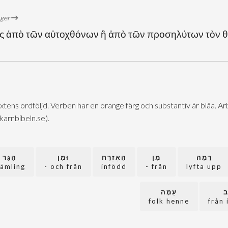
öger
νίας ἀπὸ τῶν αὐτοχθόνων ἢ ἀπὸ τῶν προσηλύτων τὸν θ
extens ordföljd. Verben har en orange färg och substantiv är blåa. 
@karnbibeln.se).
רָמָה
מִן
הָאֶזְרָח
וּמִן
הַגֵּר
rämling
och från -
infödd
från -
lyfta upp
ב
עַמָּהּ
folk henne
från 