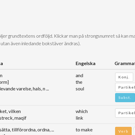
följer grundtextens ordföljd. Klickar man på strongsnumret så kan ma
 utan även inledande bokstäver ändras).
ka
Engelska
Grammat
en
and
Konj.
form]
the
Partike
, levande varelse, hals, n ...
soul
Subst.
ket, vilken
which
Partikel
estreck, maqif
link
sätta, tillförordna, ordna, ...
to make
Verb