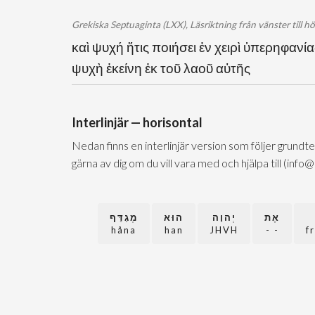
Grekiska Septuaginta (LXX), Läsriktning från vänster till h
καὶ ψυχή ἥτις ποιήσει ἐν χειρὶ ὑπερηφα
ψυχὴ ἐκείνη ἐκ τοῦ λαοῦ αὐτῆς
Interlinjär — horisontal
Nedan finns en interlinjär version som följer grundt
gärna av dig om du vill vara med och hjälpa till (info
אֶת
יְהוָה
הוּא
מְגַדֵּף
håna
han
JHVH
- -
f