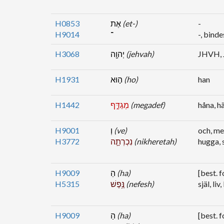
H0853
אֶת
(et-)
-
H9014
־
-, bind
H3068
יְהוָ֖ה
(jehvah)
JHVH, 
H1931
ה֣וּא
(ho)
han
H1442
מְגַדֵּ֑ף
(megadef)
håna, h
H9001
וְ
(ve)
och, me
H3772
נִכְרְתָ֛ה
(nikheretah)
hugga, s
H9009
הַ
(ha)
[best. 
H5315
נֶּ֥פֶשׁ
(nefesh)
själ, liv
H9009
הַ
(ha)
[best. 