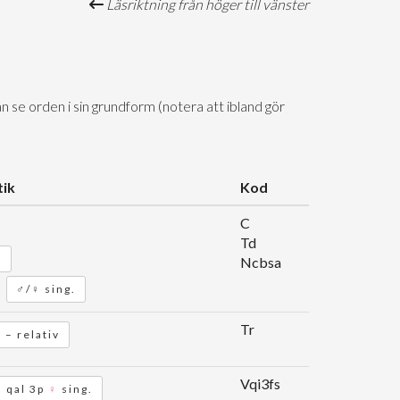
Läsriktning från höger till vänster
n se orden i sin grundform (notera att ibland gör
ik
Kod
C
Td
l
Ncbsa
♂/♀ sing.
Tr
 – relativ
Vqi3fs
qal 3p
♀
sing.