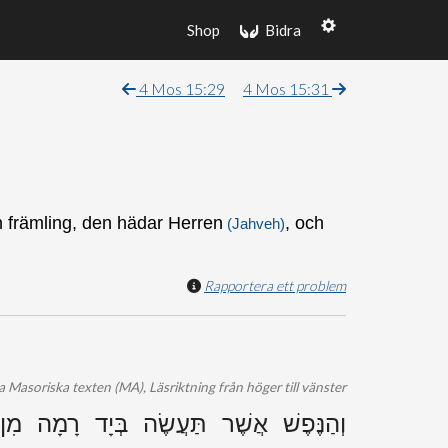
Shop
Bidra
4 Mos 15:29
4 Mos 15:31
en främling, den hädar Herren
, och
(Jahveh)
Rapportera ett problem
 Masoriska texten (MA), Läsriktning från höger till vänster
וְהַנֶּפֶשׁ אֲשֶׁר תַּעֲשֶׂה בְּיָד רָמָה מִ