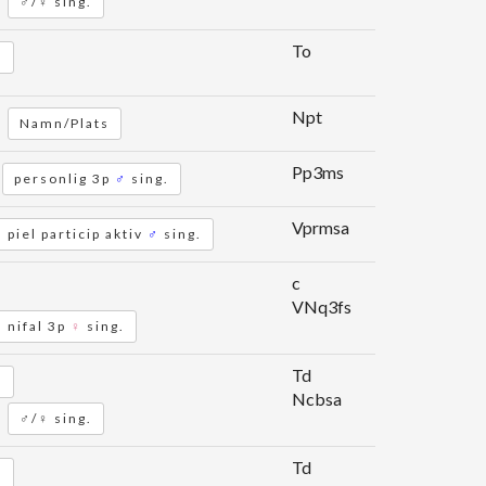
♂/♀ sing.
To
l
Npt
Namn/Plats
Pp3ms
personlig 3p
♂
sing.
Vprmsa
piel particip aktiv
♂
sing.
c
VNq3fs
nifal 3p
♀
sing.
Td
l
Ncbsa
♂/♀ sing.
Td
l