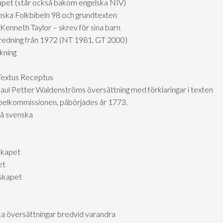
skapet (står också bakom engelska NIV)
nska Folkbibeln 98 och grundtexten
Kenneth Taylor – skrev för sina barn
tredning från 1972 (NT 1981, GT 2000)
kning
 Textus Receptus
aul Petter Waldenströms översättning med förklaringar i texten
ibelkommissionen, påbörjades år 1773.
på svenska
skapet
et
lskapet
ka översättningar bredvid varandra