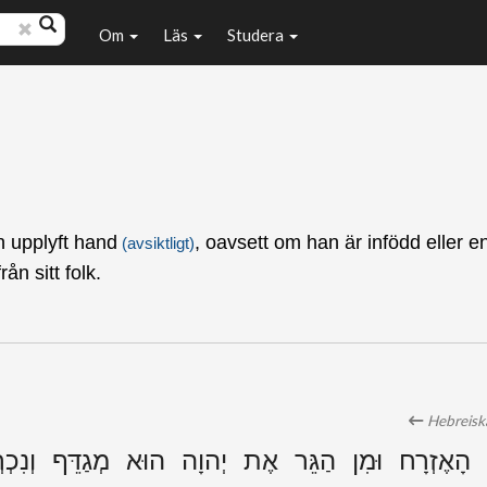
Om
Läs
Studera
 upplyft hand
, oavsett om han är infödd eller 
(avsiktligt)
rån sitt folk.
Hebreiska
ן הָאֶזְרָח וּמִן הַגֵּר אֶת יְהוָה הוּא מְגַדֵּף וְנִכְ