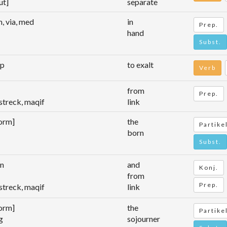
ut]
separate
m, via, med
in
Prep.
hand
Subst.
pp
to exalt
Verb
from
Prep.
estreck, maqif
link
form]
the
Partike
born
Subst.
en
and
Konj.
from
Prep.
estreck, maqif
link
form]
the
Partike
g
sojourner