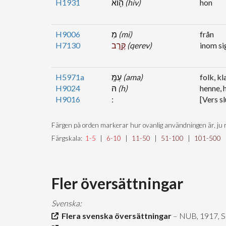
H1931
הִ֖וא
(hiv)
hon
H9006
מִ
(mi)
från
H7130
קֶּ֥רֶב
(qerev)
inom si
H5971a
עַמָּֽ
(ama)
folk, kl
H9024
הּ
(h)
henne, 
H9016
[Vers sl
Färgen på orden markerar hur ovanlig användningen är, ju r
Färgskala:
1-5
|
6-10
|
11-50
|
51-100
|
101-500
Fler översättningar
Svenska:
Flera svenska översättningar
– NUB, 1917, 