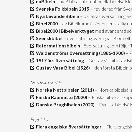
nuBibeln
– av Biblica, Internationella bibelsäll
Svenska Folkbibeln 2015
– reviderad från Sve
Nya Levande Bibeln
– parafrasöversättning av 
Bibel2000
– av Bibelkommissionen, en statlig u
Bibel2000 i Bibelverktyget
med avancerad sö
Svenskbibel
– översättning av Ragnar Blomfelt
Reformationsbibeln
– översättning som följer
Waldenströms översättning (1886-1900)
– P
1917 års översättning
– Gustav V:s bibel av B
Gustav Vasa Bibel (1526)
– den första Bibeln 
Nordiska språk:
Norska Nettbibelen (2011)
– Norska bibelsäll
Finska Raamattu (2020)
– Finska bibelsällskap
Danska Brugbibelen (2020)
– Danska bibelsäl
Engelska:
Flera engelska översättningar
– Flera engels