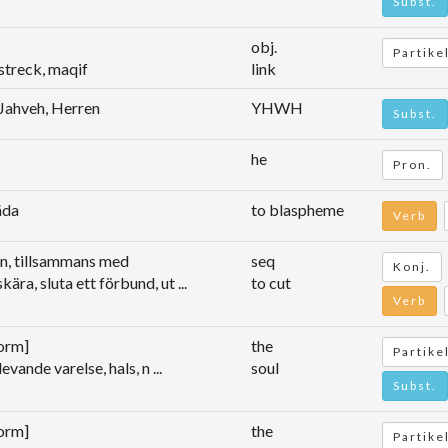
Subst.
obj.
Partike
estreck, maqif
link
Jahveh, Herren
YHWH
Subst.
he
Pron.
äda
to blaspheme
Verb
n, tillsammans med
seq
Konj.
kära, sluta ett förbund, ut ...
to cut
Verb
form]
the
Partike
, levande varelse, hals, n ...
soul
Subst.
form]
the
Partike