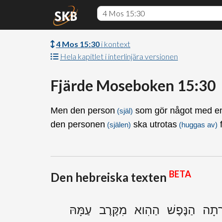
4 Mos 15:30
i kontext
Hela kapitlet i interlinjära versionen
Fjärde Moseboken 15:30
Men den person
som gör något med en
(själ)
den personen
ska utrotas
f
(själen)
(huggas av)
BETA
Den hebreiska texten
רְתָה הַנֶּפֶשׁ הַהִוא מִקֶּרֶב עַמָּהּ