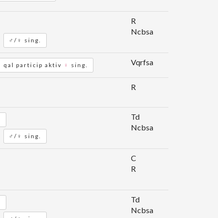
R
Ncbsa
♂/♀ sing.
Vqrfsa
qal particip aktiv
♀
sing.
R
Td
l
Ncbsa
♂/♀ sing.
C
R
Td
l
Ncbsa