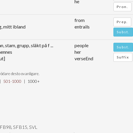
he
Pron.
from
Prep.
g, mitt ibland
entrails
Subst.
an, stam, grupp, släkt på f ...
people
Subst.
hennes
her
Suffix
ut]
verseEnd
ödare desto ovanligare.
|
501-1000
|
1000+
SFB98, SFB15, SVL