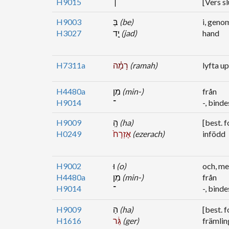
H9015
׀
[Vers sl
H9003
בְּ
(be)
i, geno
H3027
יָ֣ד
(jad)
hand
H7311a
רָמָ֗ה
(ramah)
lyfta u
H4480a
מִן
(min-)
från
H9014
־
-, bind
H9009
הָֽ
(ha)
[best. 
H0249
אֶזְרָח֙
(ezerach)
infödd
H9002
וּ
(o)
och, m
H4480a
מִן
(min-)
från
H9014
־
-, bind
H9009
הַ
(ha)
[best. 
H1616
גֵּ֔ר
(ger)
främlin