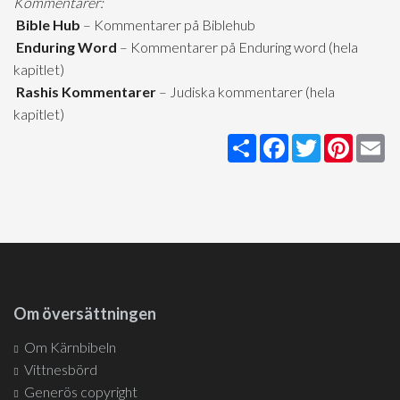
Kommentarer:
Bible Hub
– Kommentarer på Biblehub
Enduring Word
– Kommentarer på Enduring word (hela
kapitlet)
Rashis Kommentarer
– Judiska kommentarer (hela
kapitlet)
Share
Facebook
Twitter
Pintere
Em
Om översättningen
Om Kärnbibeln
Vittnesbörd
Generös copyright