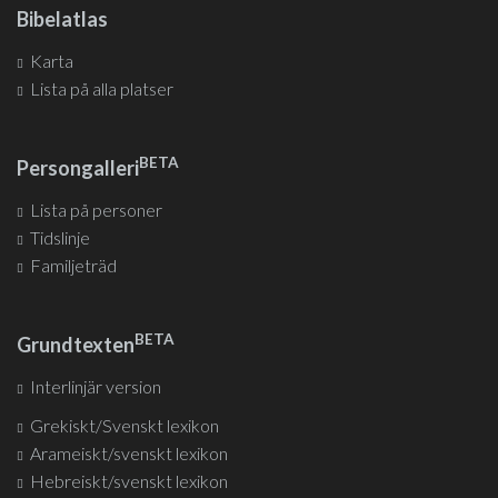
Bibelatlas
Karta
Lista på alla platser
BETA
Persongalleri
Lista på personer
Tidslinje
Familjeträd
BETA
Grundtexten
Interlinjär version
Grekiskt/Svenskt lexikon
Arameiskt/svenskt lexikon
Hebreiskt/svenskt lexikon