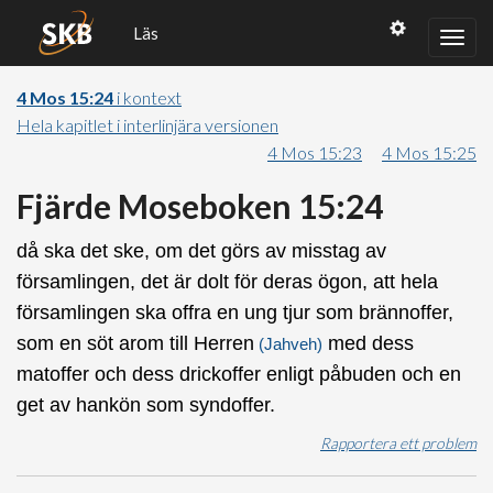
Läs
4 Mos 15:24
i kontext
Hela kapitlet i interlinjära versionen
4 Mos 15:23
4 Mos 15:25
Fjärde Moseboken 15:24
då ska det ske, om det görs av misstag av
församlingen, det är dolt för deras ögon, att hela
församlingen ska offra en ung tjur som brännoffer,
som en söt arom till Herren
med dess
(Jahveh)
matoffer och dess drickoffer enligt påbuden och en
get av hankön som syndoffer.
Rapportera ett problem