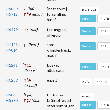
H9009
הָ
(ha)
[best. form]
Partikel
H5712
עֵדָ֡ה
(edah)
församling,
Subst.
♀
sin
hushåll
H6499
פַּ֣ר
(par)
tjur, ungtjur,
Subst.
♂/♀ s
offerdjur
H1121a
בֶּן
(ben-)
sons
Subst.
♂/♀ s
H9014
־
-, bindestreck,
maqif
H1241
בָּקָר֩
boskap,
Subst.
♂/♀ s
(baqar)
nötkreatur
H0259
אֶחָ֨ד
en, ett
Adj.
♂/♀ sin
(echad)
H9005
לְ
(le)
till, för, av
Prep.
H5930a
עֹלָ֜ה
(ólah)
brännoffer, ett
Subst.
♀
sin
offer som stiger