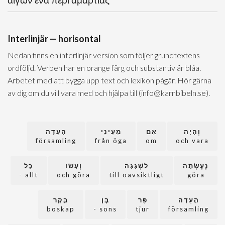
Interlinjär — horisontal
Nedan finns en interlinjär version som följer grundtextens
ordföljd. Verben har en orange färg och substantiv är blåa.
Arbetet med att bygga upp text och lexikon pågår. Hör gärna
av dig om du vill vara med och hjälpa till (info@karnbibeln.se).
וְהָיָה
אִם
מֵעֵינֵי
הָעֵדָה
församling
från öga
om
och vara
נֶעֶשְׂתָה
לִשְׁגָגָה
וְעָשׂוּ
כָל
allt -
och göra
till oavsiktligt
göra
הָעֵדָה
פַּר
בֶּן
בָּקָר
boskap
sons -
tjur
församling