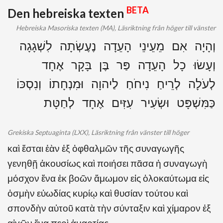
BETA
Den hebreiska texten
Hebreiska Masoriska texten (MA), Läsriktning från höger till vänster
וְהָיָה אִם מֵעֵינֵי הָעֵדָה נֶעֶשְׂתָה לִשְׁגָגָה
וְעָשׂוּ כָל הָעֵדָה פַּר בֶּן בָּקָר אֶחָד
לְעֹלָה לְרֵיחַ נִיחֹחַ לַיהוָה וּמִנְחָתוֹ וְנִסְכּוֹ
כַּמִּשְׁפָּט וּשְׂעִיר עִזִּים אֶחָד לְחַטָּת
Grekiska Septuaginta (LXX), Läsriktning från vänster till höger
καὶ ἔσται ἐὰν ἐξ ὀφθαλμῶν τῆς συναγωγῆς
γενηθῇ ἀκουσίως καὶ ποιήσει πᾶσα ἡ συναγωγὴ
μόσχον ἕνα ἐκ βοῶν ἄμωμον εἰς ὁλοκαύτωμα εἰς
ὀσμὴν εὐωδίας κυρίῳ καὶ θυσίαν τούτου καὶ
σπονδὴν αὐτοῦ κατὰ τὴν σύνταξιν καὶ χίμαρον ἐξ
αἰγῶν ἕνα περὶ ἁμαρτίας