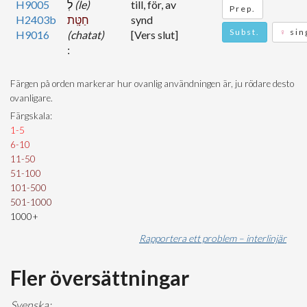
H9005
לְ
(le)
till, för, av
Prep.
H2403b
חַטָּֽת
synd
Subst.
♀
sin
H9016
(chatat)
[Vers slut]
Färgen på orden markerar hur ovanlig användningen är, ju rödare desto
ovanligare.
Färgskala:
1-5
6-10
11-50
51-100
101-500
501-1000
1000+
Rapportera ett problem – interlinjär
Fler översättningar
Svenska: