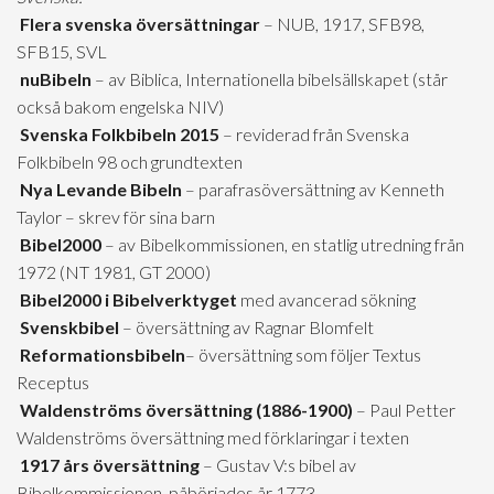
Flera svenska översättningar
– NUB, 1917, SFB98,
SFB15, SVL
nuBibeln
– av Biblica, Internationella bibelsällskapet (står
också bakom engelska NIV)
Svenska Folkbibeln 2015
– reviderad från Svenska
Folkbibeln 98 och grundtexten
Nya Levande Bibeln
– parafrasöversättning av Kenneth
Taylor – skrev för sina barn
Bibel2000
– av Bibelkommissionen, en statlig utredning från
1972 (NT 1981, GT 2000)
Bibel2000 i Bibelverktyget
med avancerad sökning
Svenskbibel
– översättning av Ragnar Blomfelt
Reformationsbibeln
– översättning som följer Textus
Receptus
Waldenströms översättning (1886-1900)
– Paul Petter
Waldenströms översättning med förklaringar i texten
1917 års översättning
– Gustav V:s bibel av
Bibelkommissionen, påbörjades år 1773.