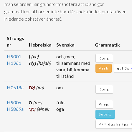
man se orden i sin grundform (notera att ibland gör
grammatiken att orden inte bara får andra ändelser utan även
inledande bokstäver ändras).
Strongs
nr
Hebreiska
Svenska
Grammatik
H9001
וְ
(ve)
och, men,
Konj.
H1961
הָיָ֗ה
(hajah)
tillsammans med
Verb
qal 3p
vara, bli, komma
till stånd
H0518a
אִ֣ם
(im)
om
Konj.
H9006
מֵ
(me)
från
Prep.
H5869a
עֵינֵ֣י
(einei)
öga
Subst.
♂/♀ dualis (par