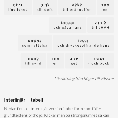
אֶחָד
לְעֹלָה
לְרֵיחַ
נִיחֹחַ
ljuvlighet
till doft
till brännoffer
en
לַיהוָה
וּמִנְחָתוֹ
och gåva hans
till JHVH
וְנִסְכּוֹ
כַּמִּשְׁפָּט
som rättvisa
och dryckesoffrande hans
וּשְׂעִיר
עִזִּים
אֶחָד
לְחַטָּת
till synd
en
get
och bock -
Läsriktning från höger till vänster
Interlinjär — tabell
Nedan finns en interlinjär version i tabellform som följer
grundtextens ordföljd. Klickar man på strongsnumret så kan