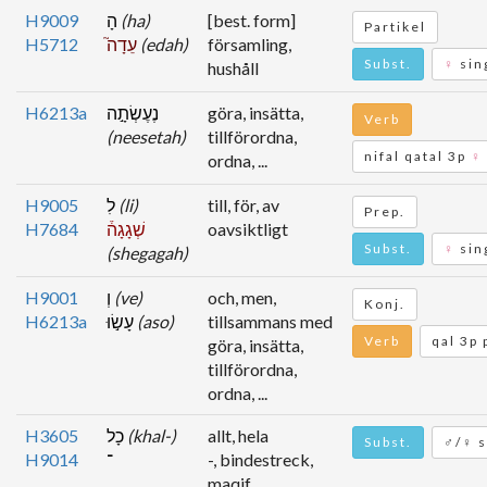
H9009
הָ
(ha)
[best. form]
Partikel
H5712
עֵדָה֮
(edah)
församling,
Subst.
♀
sin
hushåll
H6213a
נֶעֶשְׂתָ֣ה
göra, insätta,
Verb
(neesetah)
tillförordna,
nifal qatal 3p
♀
ordna, ...
H9005
לִ
(li)
till, för, av
Prep.
H7684
שְׁגָגָה֒
oavsiktligt
Subst.
♀
sin
(shegagah)
H9001
וְ
(ve)
och, men,
Konj.
H6213a
עָשׂ֣וּ
(aso)
tillsammans med
Verb
qal 3p 
göra, insätta,
tillförordna,
ordna, ...
H3605
כָל
(khal-)
allt, hela
Subst.
♂/♀ s
H9014
־
-, bindestreck,
maqif