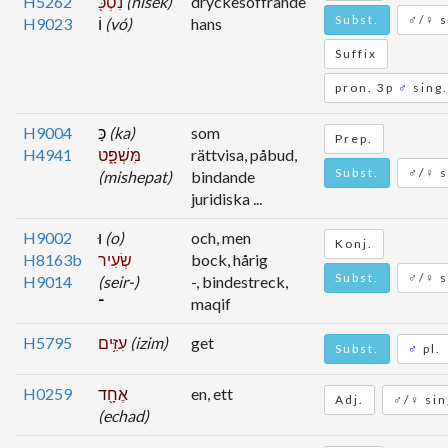
H5262
נִסְכּ֖
(nisek)
dryckesoffrande
Subst.
♂/♀ s
H9023
וֹ
(vó)
hans
Suffix
pron. 3p
♂
sing.
H9004
כַּ
(ka)
som
Prep.
H4941
מִּשְׁפָּ֑ט
rättvisa, påbud,
Subst.
♂/♀ s
(mishepat)
bindande
juridiska ...
H9002
וּ
(o)
och, men
Konj.
H8163b
שְׂעִיר
bock, hårig
Subst.
♂/♀ s
H9014
(seir-)
-, bindestreck,
־
maqif
H5795
עִזִּ֥ים
(izim)
get
Subst.
♂
pl.
H0259
אֶחָ֖ד
en, ett
Adj.
♂/♀ sin
(echad)