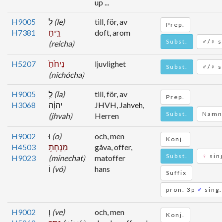
up ...
H9005
לְ
(le)
till, för, av
Prep.
H7381
רֵ֤יחַ
doft, arom
Subst.
♂/♀ s
(reicha)
H5207
נִיחֹ֙חַ֙
ljuvlighet
Subst.
♂/♀ s
(nichócha)
H9005
לַֽ
(la)
till, för, av
Prep.
H3068
יהוָ֔ה
JHVH, Jahveh,
Subst.
Namn
(jhvah)
Herren
H9002
וּ
(o)
och, men
Konj.
H4503
מִנְחָת֥
gåva, offer,
Subst.
♀
sin
H9023
(minechat)
matoffer
וֹ
(vó)
hans
Suffix
pron. 3p
♂
sing.
H9002
וְ
(ve)
och, men
Konj.