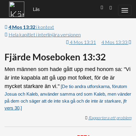
Läs
4 Mos 13:32
i kontext
Hela kapitlet i interlinjära versionen
4 Mos 13:31
4 Mos 13:33
Fjärde Moseboken 13:32
Men männen som hade gått upp med honom sa: "Vi
är inte kapabla att gå upp mot folket, för de är
mycket starkare än vi."
[De tio andra utforskarna, förutom
Josua och Kaleb, använder samma ord som Kaleb, men vänder
på dem och säger att de inte ska gå och de inte är starkare, jfr
vers 30
.]
Rapportera ett problem