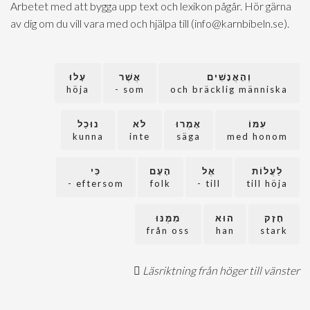
Arbetet med att bygga upp text och lexikon pågår. Hör gärna
av dig om du vill vara med och hjälpa till (info@karnbibeln.se).
וְהָאֲנָשִׁים
אֲשֶׁר
עָלוּ
höja
som -
och bräcklig människa
עִמּוֹ
אָמְרוּ
לֹא
נוּכַל
kunna
inte
säga
med honom
לַעֲלוֹת
אֶל
הָעָם
כִּי
eftersom -
folk
till -
till höja
חָזָק
הוּא
מִמֶּנּוּ
från oss
han
stark
Läsriktning från höger till vänster