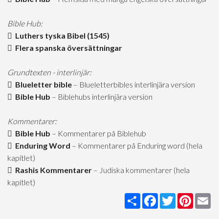
Bible Hub:
Luthers tyska Bibel (1545)
Flera spanska översättningar
Grundtexten - interlinjär:
Blueletter bible
– Blueletterbibles interlinjära version
Bible Hub
– Biblehubs interlinjära version
Kommentarer:
Bible Hub
– Kommentarer på Biblehub
Enduring Word
– Kommentarer på Enduring word (hela
kapitlet)
Rashis Kommentarer
– Judiska kommentarer (hela
kapitlet)
Share
Facebook
Twitter
Pintere
Em