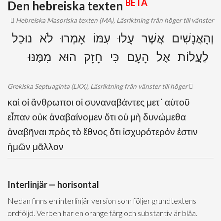
BETA
Den hebreiska texten
Hebreiska Masoriska texten (MA), Läsriktning från höger till vänster
וְהָאֲנָשִׁים אֲשֶׁר עָלוּ עִמּוֹ אָמְרוּ לֹא נוּכַל
לַעֲלוֹת אֶל הָעָם כִּי חָזָק הוּא מִמֶּנּוּ
Grekiska Septuaginta (LXX), Läsriktning från vänster till höger
καὶ οἱ ἄνθρωποι οἱ συναναβάντες μετ᾽ αὐτοῦ
εἶπαν οὐκ ἀναβαίνομεν ὅτι οὐ μὴ δυνώμεθα
ἀναβῆναι πρὸς τὸ ἔθνος ὅτι ἰσχυρότερόν ἐστιν
ἡμῶν μᾶλλον
Interlinjär — horisontal
Nedan finns en interlinjär version som följer grundtextens
ordföljd. Verben har en orange färg och substantiv är blåa.