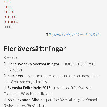
6-10
11-50
51-100
101-500
501-1000
1000+
Rapportera ett problem – interlinjär
Fler översättningar
Svenska:
Flera svenska översättningar
– NUB, 1917, SFB98,
SFB15, SVL
nuBibeln
– av Biblica, Internationella bibelsällskapet (står
också bakom engelska NIV)
Svenska Folkbibeln 2015
– reviderad från Svenska
Folkbibeln 98 och grundtexten
Nya Levande Bibeln
– parafrasöversättning av Kenneth
Taylor – skrev för sina barn