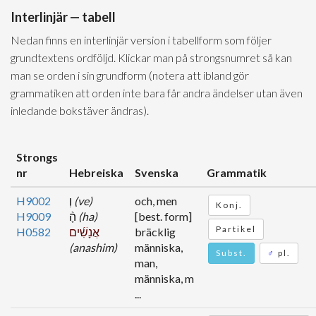
Interlinjär — tabell
Nedan finns en interlinjär version i tabellform som följer
grundtextens ordföljd. Klickar man på strongsnumret så kan
man se orden i sin grundform (notera att ibland gör
grammatiken att orden inte bara får andra ändelser utan även
inledande bokstäver ändras).
Strongs
nr
Hebreiska
Svenska
Grammatik
H9002
וְ
(ve)
och, men
Konj.
H9009
הָ֨
(ha)
[best. form]
Partikel
H0582
אֲנָשִׁ֜ים
bräcklig
(anashim)
människa,
Subst.
♂
pl.
man,
människa, m
...