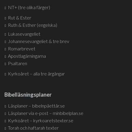
NT+ (tre olika färger)
Rut & Ester
Ruth & Esther (engelska)
Lukasevangeliet
Johannesevangeliet & tre brev
Romarbrevet
Apostlagärningarna
Psaltaren
Kyrkoåret – alla tre årgångar
Bibelläsningsplaner
Läsplaner – bibelnpåettår.se
Läsplaner via e-post – minbibelplan.se
Kyrkoåret – kyrkoaretstexter.se
Torah och haftarah texter