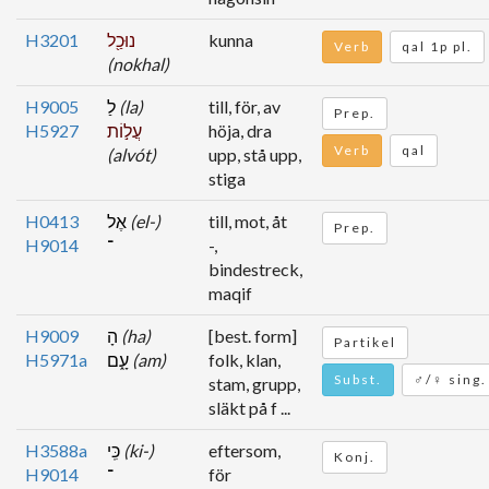
H3201
נוּכַ֖ל
kunna
Verb
qal 1p pl.
(nokhal)
H9005
לַ
(la)
till, för, av
Prep.
H5927
עֲל֣וֹת
höja, dra
Verb
qal
(alvót)
upp, stå upp,
stiga
H0413
אֶל
(el-)
till, mot, åt
Prep.
H9014
־
-,
bindestreck,
maqif
H9009
הָ
(ha)
[best. form]
Partikel
H5971a
עָ֑ם
(am)
folk, klan,
Subst.
♂/♀ sing.
stam, grupp,
släkt på f ...
H3588a
כִּֽי
(ki-)
eftersom,
Konj.
H9014
־
för