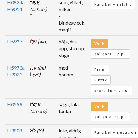
H0834a
אֲשֶׁר
som, vilket,
Partikel – relativ
H9014
(asher-)
vilken
־
-,
bindestreck,
maqif
H5927
עָל֤וּ
(alo)
höja, dra
Verb
upp, stå upp,
qal qatal 3p pl.
stiga
H5973a
עִמּ
(im)
med
Prep.
H9033
וֹ֙
(vó)
honom
Suffix
pron. 3p
♂
sing.
H0559
אָֽמְר֔וּ
säga, tala,
Verb
(amero)
tänka
qal qatal 3p pl.
H3808
לֹ֥א
(ló)
inte, aldrig
Partikel – negation
någonsin