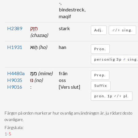
-,
bindestreck,
maqif
H2389
חָזָ֥ק
stark
Adj.
♂/♀ sing.
(chazaq)
H1931
ה֖וּא
(ho)
han
Pron.
personlig 3p
♂
sing
H4480a
מִמֶּֽ
(mime)
från
Prep.
H9035
נּוּ
(no)
oss
Suffix
H9016
[Vers slut]
pron. 1p ♂/♀ pl.
Färgen på orden markerar hur ovanlig användningen är, ju rödare desto
ovanligare.
Färgskala:
1-5