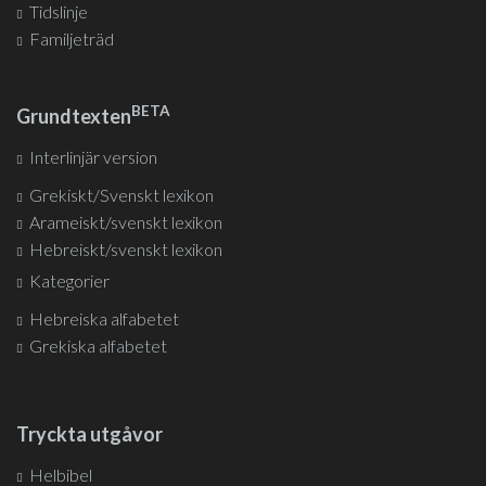
Tidslinje
Familjeträd
BETA
Grundtexten
Interlinjär version
Grekiskt/Svenskt lexikon
Arameiskt/svenskt lexikon
Hebreiskt/svenskt lexikon
Kategorier
Hebreiska alfabetet
Grekiska alfabetet
Tryckta utgåvor
Helbibel