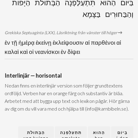
בַּיּוֹם הַהוּא תִּתְעַלַּפְנָה הַבְּתוּלֹת הַיָּפוֹת
וְהַבַּחוּרִים בַּצָּמָא
Grekiska Septuaginta (LXX), Läsriktning från vänster till höger
ἐν τῇ ἡμέρᾳ ἐκείνῃ ἐκλείψουσιν αἱ παρθένοι αἱ
καλαὶ καὶ οἱ νεανίσκοι ἐν δίψει
Interlinjär — horisontal
Nedan finns en interlinjär version som följer grundtextens
ordföljd. Verben har en orange färg och substantiv är blåa.
Arbetet med att bygga upp text och lexikon pågår. Hör gärna
av dig om du vill vara med och hjälpa till (info@karnbibeln.se).
בַּיּוֹם
הַהוּא
תִּתְעַלַּפְנָה
הַבְּתוּלֹת