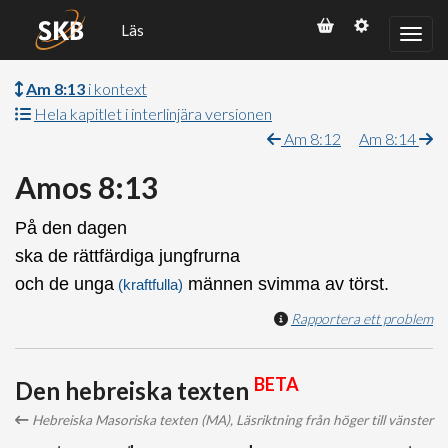
Läs
Am 8:13
i kontext
Hela kapitlet i interlinjära versionen
Am 8:12
Am 8:14
Amos 8:13
På den dagen
ska de rättfärdiga jungfrurna
och de unga
männen svimma av törst.
(kraftfulla)
Rapportera ett problem
BETA
Den hebreiska texten
Hebreiska Masoriska texten (MA), Läsriktning från höger till vänster