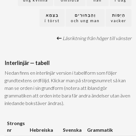
ung kvinna
omsluta
han
i dag
הַיָּפוֹת
וְהַבַּחוּרִים
בַּצָּמָא
i törst
och ung man
vacker
Läsriktning från höger till vänster
Interlinjär — tabell
Nedan finns en interlinjär version i tabellform som följer
grundtextens ordföljd. Klickar man på strongsnumret så kan
man se orden i sin grundform (notera att ibland gör
grammatiken att orden inte bara får andra ändelser utan även
inledande bokstäver ändras).
Strongs
nr
Hebreiska
Svenska
Grammatik