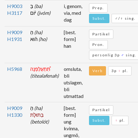
H9003
בַּ
(ba)
i, genom,
Prep.
H3117
יּ֨וֹם
(jvóm)
via, med
Subst.
♂/♀ sing.
dag
H9009
הַ
(ha)
[best.
Partikel
H1931
ה֜וּא
(ho)
form]
Pron.
han
personlig 3p
♂
sing.
H5968
תִּ֠תְעַלַּפְנָה
omsluta,
Verb
3p
♀
pl.
(titealafenah)
bli
utslagen,
bli
utmattad
H9009
הַ
(ha)
[best.
Partikel
H1330
בְּתוּלֹ֧ת
form]
Subst.
♀
pl.
(betolót)
ung
kvinna,
ungmö,