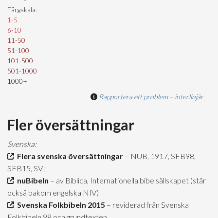
Färgskala:
1-5
6-10
11-50
51-100
101-500
501-1000
1000+
Rapportera ett problem – interlinjär
Fler översättningar
Svenska:
Flera svenska översättningar
– NUB, 1917, SFB98,
SFB15, SVL
nuBibeln
– av Biblica, Internationella bibelsällskapet (står
också bakom engelska NIV)
Svenska Folkbibeln 2015
– reviderad från Svenska
Folkbibeln 98 och grundtexten