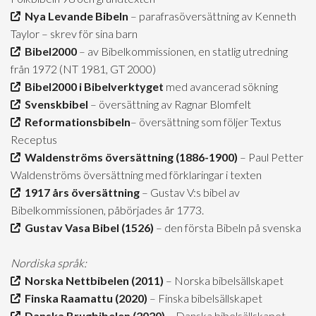
Nya Levande Bibeln
– parafrasöversättning av Kenneth
Taylor – skrev för sina barn
Bibel2000
– av Bibelkommissionen, en statlig utredning
från 1972 (NT 1981, GT 2000)
Bibel2000 i Bibelverktyget
med avancerad sökning
Svenskbibel
– översättning av Ragnar Blomfelt
Reformationsbibeln
– översättning som följer Textus
Receptus
Waldenströms översättning (1886-1900)
– Paul Petter
Waldenströms översättning med förklaringar i texten
1917 års översättning
– Gustav V:s bibel av
Bibelkommissionen, påbörjades år 1773.
Gustav Vasa Bibel (1526)
– den första Bibeln på svenska
Nordiska språk:
Norska Nettbibelen (2011)
– Norska bibelsällskapet
Finska Raamattu (2020)
– Finska bibelsällskapet
Danska Brugbibelen (2020)
– Danska bibelsällskapet