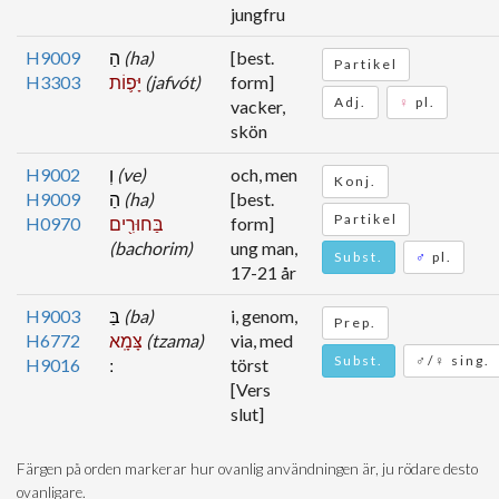
jungfru
H9009
הַ
(ha)
[best.
Partikel
H3303
יָּפ֛וֹת
(jafvót)
form]
Adj.
♀
pl.
vacker,
skön
H9002
וְ
(ve)
och, men
Konj.
H9009
הַ
(ha)
[best.
Partikel
H0970
בַּחוּרִ֖ים
form]
(bachorim)
ung man,
Subst.
♂
pl.
17-21 år
H9003
בַּ
(ba)
i, genom,
Prep.
H6772
צָּמָֽא
(tzama)
via, med
Subst.
♂/♀ sing.
H9016
törst
[Vers
slut]
Färgen på orden markerar hur ovanlig användningen är, ju rödare desto
ovanligare.