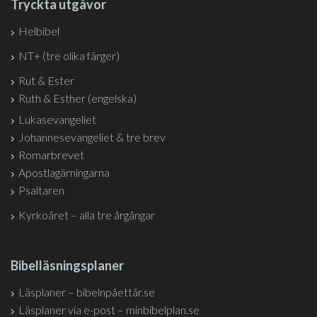
Tryckta utgåvor
Helbibel
NT+ (tre olika färger)
Rut & Ester
Ruth & Esther (engelska)
Lukasevangeliet
Johannesevangeliet & tre brev
Romarbrevet
Apostlagärningarna
Psaltaren
Kyrkoåret – alla tre årgångar
Bibelläsningsplaner
Läsplaner – bibelnpåettår.se
Läsplaner via e-post – minbibelplan.se