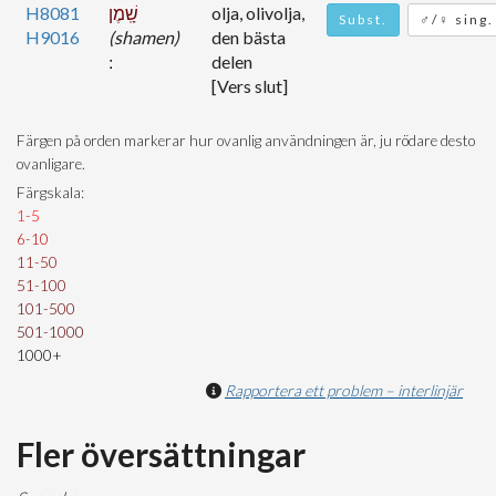
H8081
שָֽׁמֶן
olja, olivolja,
Subst.
♂/♀ sing.
H9016
(shamen)
den bästa
delen
[Vers slut]
Färgen på orden markerar hur ovanlig användningen är, ju rödare desto
ovanligare.
Färgskala:
1-5
6-10
11-50
51-100
101-500
501-1000
1000+
Rapportera ett problem – interlinjär
Fler översättningar