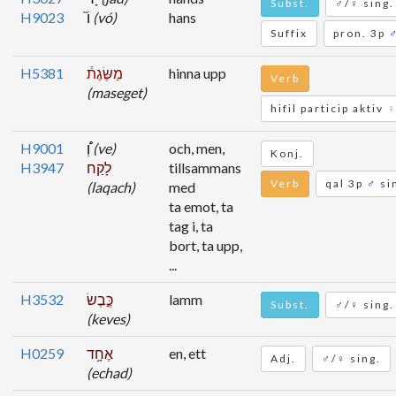
Subst.
♂/♀ sing.
H9023
וֹ֮
(vó)
hans
Suffix
pron. 3p
H5381
מַשֶּׂגֶת֒
hinna upp
Verb
(maseget)
hifil particip aktiv
H9001
וְ֠
(ve)
och, men,
Konj.
H3947
לָקַח
tillsammans
Verb
qal 3p
♂
si
(laqach)
med
ta emot, ta
tag i, ta
bort, ta upp,
...
H3532
כֶּ֣בֶשׂ
lamm
Subst.
♂/♀ sing.
(keves)
H0259
אֶחָ֥ד
en, ett
Adj.
♂/♀ sing.
(echad)