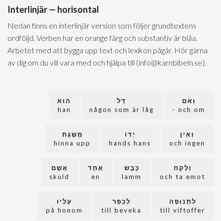
Interlinjär — horisontal
Nedan finns en interlinjär version som följer grundtextens
ordföljd. Verben har en orange färg och substantiv är blåa.
Arbetet med att bygga upp text och lexikon pågår. Hör gärna
av dig om du vill vara med och hjälpa till (info@karnbibeln.se).
וְאִם
דַּל
הוּא
han
någon som är låg
och om -
וְאֵין
יָדוֹ
מַשֶּׂגֶת
hinna upp
hands hans
och ingen
וְלָקַח
כֶּבֶשׂ
אֶחָד
אָשָׁם
skuld
en
lamm
och ta emot
לִתְנוּפָה
לְכַפֵּר
עָלָיו
på honom
till beveka
till viftoffer