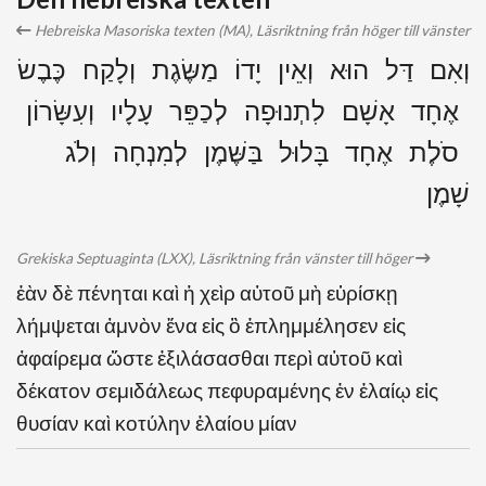
Hebreiska Masoriska texten (MA), Läsriktning från höger till vänster
וְאִם דַּל הוּא וְאֵין יָדוֹ מַשֶּׂגֶת וְלָקַח כֶּבֶשׂ
אֶחָד אָשָׁם לִתְנוּפָה לְכַפֵּר עָלָיו וְעִשָּׂרוֹן
סֹלֶת אֶחָד בָּלוּל בַּשֶּׁמֶן לְמִנְחָה וְלֹג
שָׁמֶן
Grekiska Septuaginta (LXX), Läsriktning från vänster till höger
ἐὰν δὲ πένηται καὶ ἡ χεὶρ αὐτοῦ μὴ εὑρίσκῃ
λήμψεται ἀμνὸν ἕνα εἰς ὃ ἐπλημμέλησεν εἰς
ἀφαίρεμα ὥστε ἐξιλάσασθαι περὶ αὐτοῦ καὶ
δέκατον σεμιδάλεως πεφυραμένης ἐν ἐλαίῳ εἰς
θυσίαν καὶ κοτύλην ἐλαίου μίαν