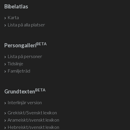
Bibelatlas
Karta
Lista på alla platser
BETA
Persongalleri
Lista på personer
Tidslinje
Familjeträd
BETA
Grundtexten
Interlinjär version
Grekiskt/Svenskt lexikon
Arameiskt/svenskt lexikon
Hebreiskt/svenskt lexikon