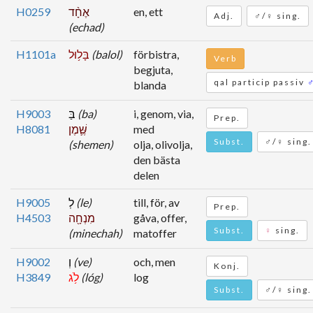
H0259
אֶחָ֨ד
en, ett
Adj.
♂/♀ sing.
(echad)
H1101a
בָּל֥וּל
(balol)
förbistra,
Verb
begjuta,
qal particip passiv
blanda
H9003
בַּ
(ba)
i, genom, via,
Prep.
H8081
שֶּׁ֛מֶן
med
Subst.
♂/♀ sing.
(shemen)
olja, olivolja,
den bästa
delen
H9005
לְ
(le)
till, för, av
Prep.
H4503
מִנְחָ֖ה
gåva, offer,
Subst.
♀
sing.
(minechah)
matoffer
H9002
וְ
(ve)
och, men
Konj.
H3849
לֹ֥ג
(lóg)
log
Subst.
♂/♀ sing.