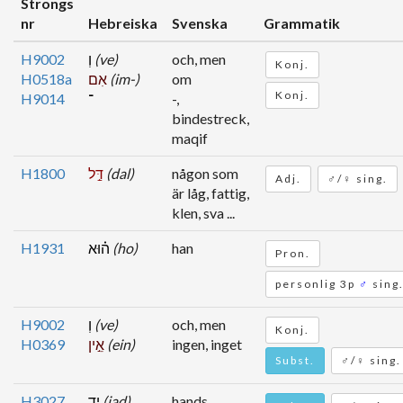
Strongs
nr
Hebreiska
Svenska
Grammatik
H9002
וְ
(ve)
och, men
Konj.
H0518a
אִם
(im-)
om
Konj.
H9014
־
-,
bindestreck,
maqif
H1800
דַּ֣ל
(dal)
någon som
Adj.
♂/♀ sing.
är låg, fattig,
klen, sva ...
H1931
ה֗וּא
(ho)
han
Pron.
personlig 3p
♂
sing
H9002
וְ
(ve)
och, men
Konj.
H0369
אֵ֣ין
(ein)
ingen, inget
Subst.
♂/♀ sing.
H3027
יָד
(jad)
hands