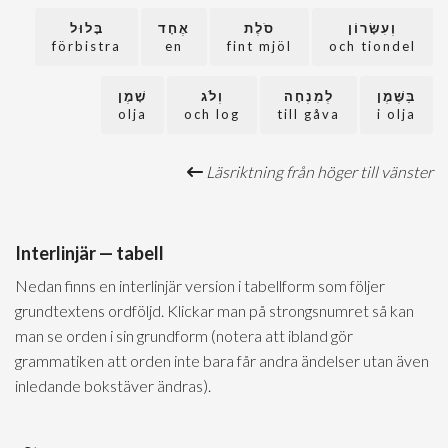
וְעִשָּׂרוֹן
סֹלֶת
אֶחָד
בָּלוּל
förbistra
en
fint mjöl
och tiondel
בַּשֶּׁמֶן
לְמִנְחָה
וְלֹג
שָׁמֶן
olja
och log
till gåva
i olja
Läsriktning från höger till vänster
Interlinjär — tabell
Nedan finns en interlinjär version i tabellform som följer
grundtextens ordföljd. Klickar man på strongsnumret så kan
man se orden i sin grundform (notera att ibland gör
grammatiken att orden inte bara får andra ändelser utan även
inledande bokstäver ändras).