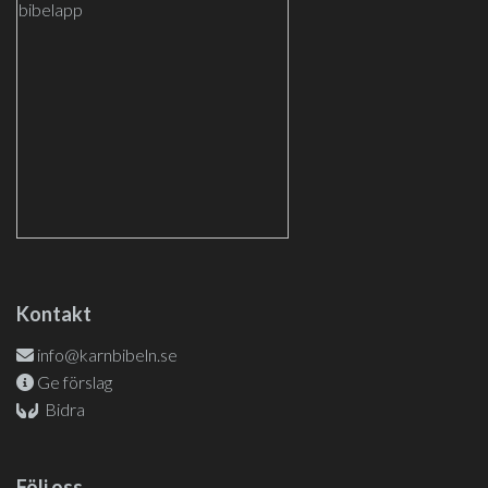
Kontakt
info@karnbibeln.se
Ge förslag
Bidra
Följ oss