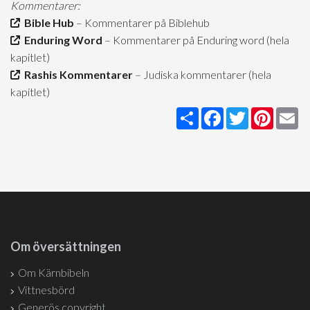
Kommentarer:
Bible Hub
– Kommentarer på Biblehub
Enduring Word
– Kommentarer på Enduring word (hela
kapitlet)
Rashis Kommentarer
– Judiska kommentarer (hela
kapitlet)
Share
Facebook
Twitter
Pintere
Em
Om översättningen
Om Kärnbibeln
Vittnesbörd
Generös copyright