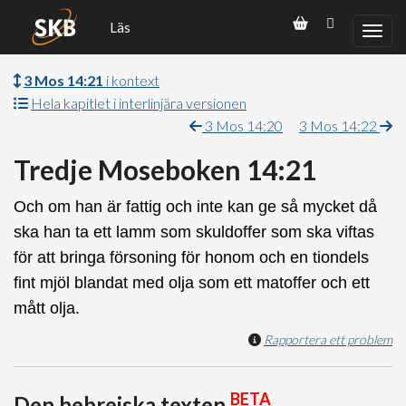
Läs
3 Mos 14:21
i kontext
Hela kapitlet i interlinjära versionen
3 Mos 14:20
3 Mos 14:22
Tredje Moseboken 14:21
Och om han är fattig och inte kan ge så mycket då
ska han ta ett lamm som skuldoffer som ska viftas
för att bringa försoning för honom och en tiondels
fint mjöl blandat med olja som ett matoffer och ett
mått olja.
Rapportera ett problem
BETA
Den hebreiska texten