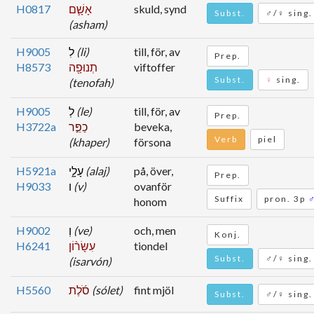
H0817
אָשָׁ֛ם
skuld, synd
Subst.
♂/♀ sing.
(asham)
H9005
לִ
(li)
till, för, av
Prep.
H8573
תְנוּפָ֖ה
viftoffer
Subst.
♀
sing.
(tenofah)
H9005
לְ
(le)
till, för, av
Prep.
H3722a
כַפֵּ֣ר
beveka,
Verb
piel
(khaper)
försona
H5921a
עָלָ֑י
(alaj)
på, över,
Prep.
H9033
ו
(v)
ovanför
Suffix
pron. 3p
honom
H9002
וְ
(ve)
och, men
Konj.
H6241
עִשָּׂר֨וֹן
tiondel
Subst.
♂/♀ sing.
(isarvón)
H5560
סֹ֜לֶת
(sólet)
fint mjöl
Subst.
♂/♀ sing.