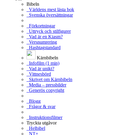
Bibeln
Världens mest lästa bok
Svenska översättningar
Förkortningar
Uttryck och stilfigurer
Vad är en Kiasm?
Versnumrering
Hashtagstandard
Kärnbibeln
Infofilm (1 min)
Vad är unikt?
Vittnesbörd
Skrivet om Kärnbibeln
Media – pressbilder
Generös copyright
Blogg
Frågor & svar
Instruktionsfilmer
Tryckta utgåvor
Helbibel
NT+