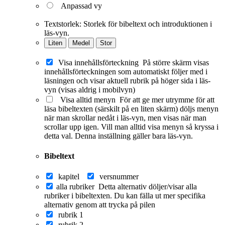
Anpassad vy
Textstorlek:
Storlek för bibeltext och introduktionen i
läs-vyn.
Liten
Medel
Stor
Visa innehållsförteckning
På större skärm visas
innehållsförteckningen som automatiskt följer med i
läsningen och visar aktuell rubrik på höger sida i läs-
vyn (visas aldrig i mobilvyn)
Visa alltid menyn
För att ge mer utrymme för att
läsa bibeltexten (särskilt på en liten skärm) döljs menyn
när man skrollar nedåt i läs-vyn, men visas när man
scrollar upp igen. Vill man alltid visa menyn så kryssa i
detta val. Denna inställning gäller bara läs-vyn.
Bibeltext
kapitel
versnummer
alla rubriker
Detta alternativ döljer/visar alla
rubriker i bibeltexten. Du kan fälla ut mer specifika
alternativ genom att trycka på pilen
rubrik 1
rubrik 2