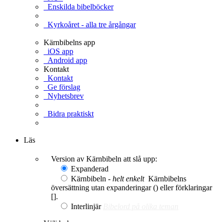
Enskilda bibelböcker
Kyrkoåret - alla tre årgångar
Kärnbibelns app
iOS app
Android app
Kontakt
Kontakt
Ge förslag
Nyhetsbrev
Bidra praktiskt
Ge en gåva
Läs
Version av Kärnbibeln att slå upp:
Expanderad
Kärnbibeln -
helt enkelt
Kärnbibelns
översättning utan expanderingar () eller förklaringar
[].
Interlinjär
Bibelord på olika teman