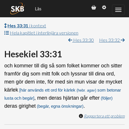
Läs
Hes 33:31
i kontext
Hela kapitlet i interlinjära versionen
Hes 33:30
Hes 33:32
Hesekiel 33:31
och kommer till dig så som folket kommer och sitter
framför dig som mitt folk och lyssnar till dina ord,
men gör dem inte, för med sin mun visar de mycket
kärlek
[här används ett ord för kärlek
som betonar
(hebr.
agav
)
, men deras hjärtan går efter
lusta och begär]
(följer)
deras girighet
.
(begär, egna önskningar)
Rapportera ett problem