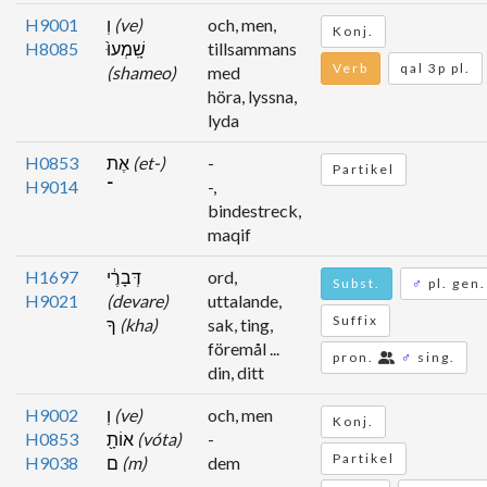
H9001
וְ
(ve)
och, men,
Konj.
H8085
שָֽׁמְעוּ֙
tillsammans
Verb
qal 3p pl.
(shameo)
med
höra, lyssna,
lyda
H0853
אֶת
(et-)
-
Partikel
H9014
־
-,
bindestreck,
maqif
H1697
דְּבָרֶ֔י
ord,
Subst.
♂
pl. gen.
H9021
(devare)
uttalande,
Suffix
ךָ
(kha)
sak, ting,
föremål ...
pron.
♂
sing.
din, ditt
H9002
וְ
(ve)
och, men
Konj.
H0853
אוֹתָ֖
(vóta)
-
Partikel
H9038
ם
(m)
dem