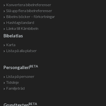
Konvertera bibelreferenser
Slå upp flera bibelreferenser
Bibelns böcker – förkortningar
Hashtagstandard
Länka till Kärnbibeln
Bibelatlas
Karta
Lista på alla platser
BETA
Persongalleri
Lista på personer
Tidslinje
Familjeträd
BETA
Grundtexten