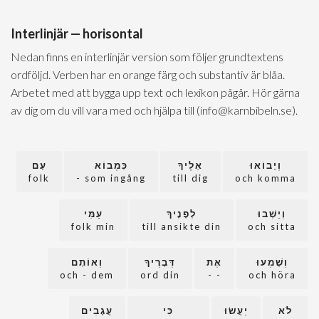
Interlinjär — horisontal
Nedan finns en interlinjär version som följer grundtextens
ordföljd. Verben har en orange färg och substantiv är blåa.
Arbetet med att bygga upp text och lexikon pågår. Hör gärna
av dig om du vill vara med och hjälpa till (info@karnbibeln.se).
וְיָבוֹאוּ
אֵלֶיךָ
כִּמְבוֹא
עָם
folk
som ingång -
till dig
och komma
וְיֵשְׁבוּ
לְפָנֶיךָ
עַמִּי
folk min
till ansikte din
och sitta
וְשָׁמְעוּ
אֶת
דְּבָרֶיךָ
וְאוֹתָם
och - dem
ord din
- -
och höra
לֹא
יַעֲשׂוּ
כִּי
עֲגָבִים