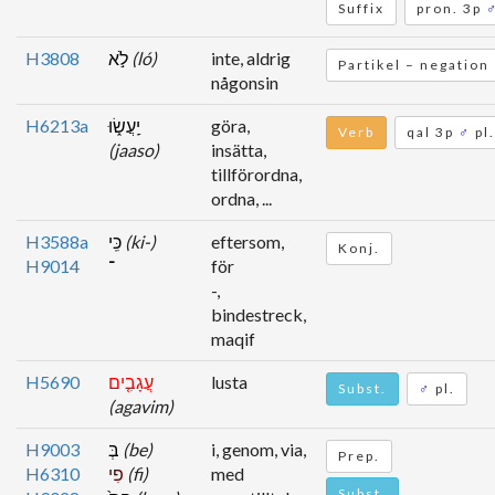
Suffix
pron. 3p
H3808
לֹ֣א
(ló)
inte, aldrig
Partikel – negation
någonsin
H6213a
יַֽעֲשׂ֑וּ
göra,
Verb
qal 3p
♂
pl.
(jaaso)
insätta,
tillförordna,
ordna, ...
H3588a
כִּֽי
(ki-)
eftersom,
Konj.
H9014
־
för
-,
bindestreck,
maqif
H5690
עֲגָבִ֤ים
lusta
Subst.
♂
pl.
(agavim)
H9003
בְּ
(be)
i, genom, via,
Prep.
H6310
פִי
(fi)
med
Subst.