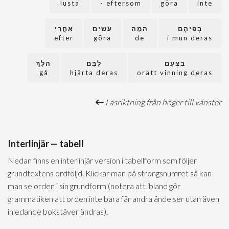
lusta
eftersom -
göra
inte
בְּפִיהֶם
הֵמָּה
עֹשִׂים
אַחֲרֵי
efter
göra
de
i mun deras
בִצְעָם
לִבָּם
הֹלֵךְ
gå
hjärta deras
orätt vinning deras
Läsriktning från höger till vänster
Interlinjär — tabell
Nedan finns en interlinjär version i tabellform som följer
grundtextens ordföljd. Klickar man på strongsnumret så kan
man se orden i sin grundform (notera att ibland gör
grammatiken att orden inte bara får andra ändelser utan även
inledande bokstäver ändras).