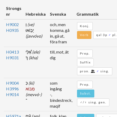
Strongs
nr
Hebreiska
Svenska
Grammatik
H9002
וְ
(ve)
och, men
Konj.
H0935
יָב֣וֹאוּ
komma, gå
Verb
qal 3p
♂
pl.
(javvóvo)
in, gå ut,
föra fram
H0413
אֵ֠לֶי
(ele)
till, mot, åt
Prep.
H9031
ךָ
(kha)
dig
Suffix
pron.
♂
sing.
H9004
כִּ
(ki)
som
Prep.
H3996
מְבוֹא
ingång
Subst.
H9014
(mevvó-)
-,
־
bindestreck,
♂/♀ sing. gen.
maqif
H5971a
עָ֞ם
(am)
folk, klan,