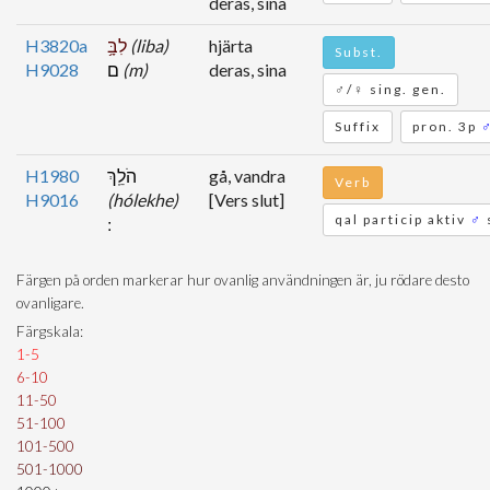
deras, sina
H3820a
לִבָּ֥
(liba)
hjärta
Subst.
H9028
ם
(m)
deras, sina
♂/♀ sing. gen.
Suffix
pron. 3p
H1980
הֹלֵֽךְ
gå, vandra
Verb
H9016
(hólekhe)
[Vers slut]
qal particip aktiv
♂
Färgen på orden markerar hur ovanlig användningen är, ju rödare desto
ovanligare.
Färgskala:
1-5
6-10
11-50
51-100
101-500
501-1000