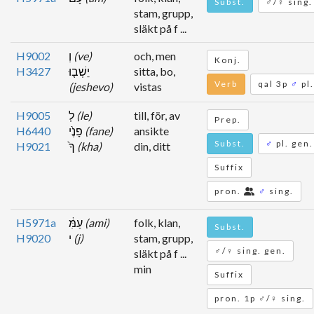
Subst.
♂/♀ sing.
stam, grupp,
släkt på f ...
H9002
וְ
(ve)
och, men
Konj.
H3427
יֵשְׁב֤וּ
sitta, bo,
Verb
qal 3p
♂
pl.
(jeshevo)
vistas
H9005
לְ
(le)
till, för, av
Prep.
H6440
פָנֶ֙י
(fane)
ansikte
Subst.
♂
pl. gen.
H9021
ךָ֙
(kha)
din, ditt
Suffix
pron.
♂
sing.
H5971a
עַמִּ֔
(ami)
folk, klan,
Subst.
H9020
י
(j)
stam, grupp,
♂/♀ sing. gen.
släkt på f ...
min
Suffix
pron. 1p ♂/♀ sing.