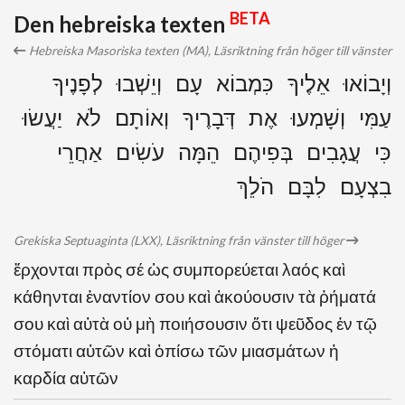
BETA
Den hebreiska texten
Hebreiska Masoriska texten (MA), Läsriktning från höger till vänster
וְיָבוֹאוּ אֵלֶיךָ כִּמְבוֹא עָם וְיֵשְׁבוּ לְפָנֶיךָ
עַמִּי וְשָׁמְעוּ אֶת דְּבָרֶיךָ וְאוֹתָם לֹא יַעֲשׂוּ
כִּי עֲגָבִים בְּפִיהֶם הֵמָּה עֹשִׂים אַחֲרֵי
בִצְעָם לִבָּם הֹלֵךְ
Grekiska Septuaginta (LXX), Läsriktning från vänster till höger
ἔρχονται πρὸς σέ ὡς συμπορεύεται λαός καὶ
κάθηνται ἐναντίον σου καὶ ἀκούουσιν τὰ ῥήματά
σου καὶ αὐτὰ οὐ μὴ ποιήσουσιν ὅτι ψεῦδος ἐν τῷ
στόματι αὐτῶν καὶ ὀπίσω τῶν μιασμάτων ἡ
καρδία αὐτῶν