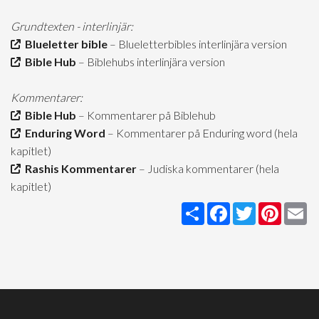
Grundtexten - interlinjär:
Blueletter bible
– Blueletterbibles interlinjära version
Bible Hub
– Biblehubs interlinjära version
Kommentarer:
Bible Hub
– Kommentarer på Biblehub
Enduring Word
– Kommentarer på Enduring word (hela
kapitlet)
Rashis Kommentarer
– Judiska kommentarer (hela
kapitlet)
Share
Facebook
Twitter
Pintere
Em