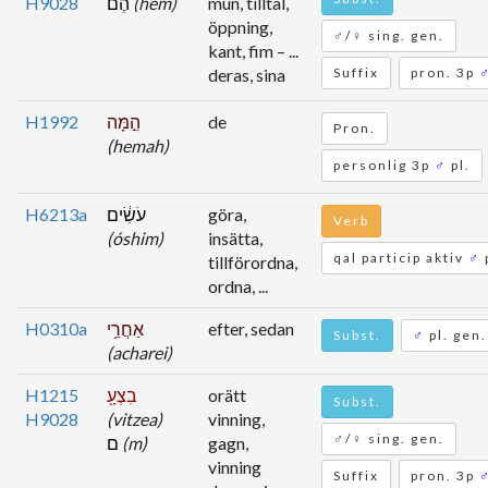
H9028
הֶם֙
(hem)
mun, tilltal,
öppning,
♂/♀ sing. gen.
kant, fim – ...
deras, sina
Suffix
pron. 3p
H1992
הֵ֣מָּה
de
Pron.
(hemah)
personlig 3p
♂
pl.
H6213a
עֹשִׂ֔ים
göra,
Verb
(óshim)
insätta,
qal particip aktiv
♂
tillförordna,
ordna, ...
H0310a
אַחֲרֵ֥י
efter, sedan
Subst.
♂
pl. gen.
(acharei)
H1215
בִצְעָ֖
orätt
Subst.
H9028
(vitzea)
vinning,
♂/♀ sing. gen.
ם
(m)
gagn,
vinning
Suffix
pron. 3p