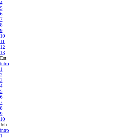
4
5
6
7
8
9
10
11
12
13
Est
intro
1
2
3
4
5
6
7
8
9
10
Job
intro
1