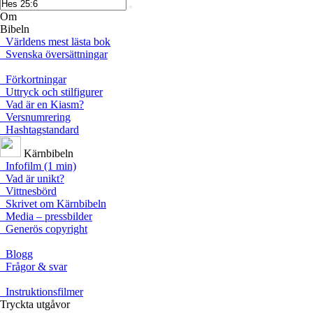
Om
Bibeln
Världens mest lästa bok
Svenska översättningar
Förkortningar
Uttryck och stilfigurer
Vad är en Kiasm?
Versnumrering
Hashtagstandard
Kärnbibeln
Infofilm (1 min)
Vad är unikt?
Vittnesbörd
Skrivet om Kärnbibeln
Media – pressbilder
Generös copyright
Blogg
Frågor & svar
Instruktionsfilmer
Tryckta utgåvor