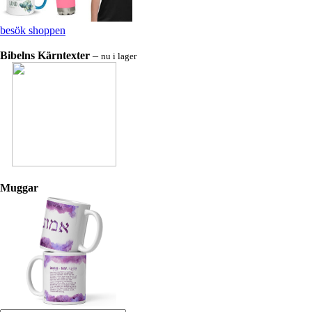
besök shoppen
Bibelns Kärntexter
–
nu i lager
Muggar