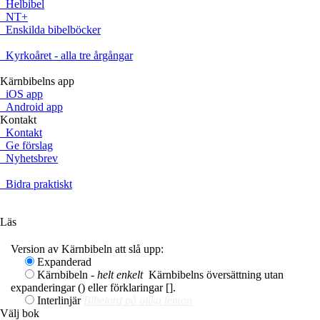
Helbibel
NT+
Enskilda bibelböcker
Kyrkoåret - alla tre årgångar
Kärnbibelns app
iOS app
Android app
Kontakt
Kontakt
Ge förslag
Nyhetsbrev
Bidra praktiskt
Ge en gåva
Läs
Version av Kärnbibeln att slå upp:
Expanderad
Kärnbibeln -
helt enkelt
Kärnbibelns översättning utan
expanderingar () eller förklaringar [].
Interlinjär
Bibelord på olika teman
Välj bok