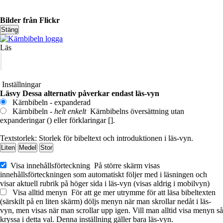
Bilder från Flickr
Stäng
Läs
Inställningar
Läsvy
Dessa alternativ påverkar endast läs-vyn
Kärnbibeln - expanderad
Kärnbibeln -
helt enkelt
Kärnbibelns översättning utan
expanderingar () eller förklaringar [].
Textstorlek:
Storlek för bibeltext och introduktionen i läs-vyn.
Liten
Medel
Stor
Visa innehållsförteckning
På större skärm visas
innehållsförteckningen som automatiskt följer med i läsningen och
visar aktuell rubrik på höger sida i läs-vyn (visas aldrig i mobilvyn)
Visa alltid menyn
För att ge mer utrymme för att läsa bibeltexten
(särskilt på en liten skärm) döljs menyn när man skrollar nedåt i läs-
vyn, men visas när man scrollar upp igen. Vill man alltid visa menyn så
kryssa i detta val. Denna inställning gäller bara läs-vyn.