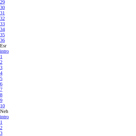
29
30
31
32
33
34
35
36
Esr
intro
1
2
3
4
5
6
7
8
9
10
Neh
intro
1
2
3