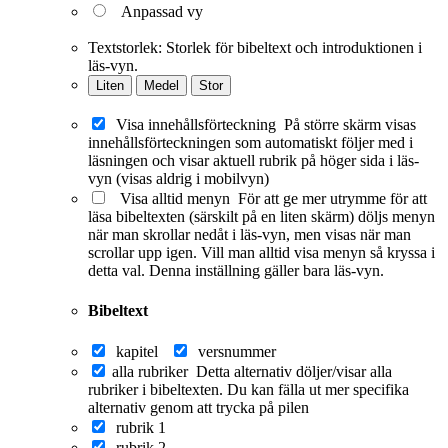
Anpassad vy
Textstorlek:
Storlek för bibeltext och introduktionen i
läs-vyn.
Liten
Medel
Stor
Visa innehållsförteckning
På större skärm visas
innehållsförteckningen som automatiskt följer med i
läsningen och visar aktuell rubrik på höger sida i läs-
vyn (visas aldrig i mobilvyn)
Visa alltid menyn
För att ge mer utrymme för att
läsa bibeltexten (särskilt på en liten skärm) döljs menyn
när man skrollar nedåt i läs-vyn, men visas när man
scrollar upp igen. Vill man alltid visa menyn så kryssa i
detta val. Denna inställning gäller bara läs-vyn.
Bibeltext
kapitel
versnummer
alla rubriker
Detta alternativ döljer/visar alla
rubriker i bibeltexten. Du kan fälla ut mer specifika
alternativ genom att trycka på pilen
rubrik 1
rubrik 2