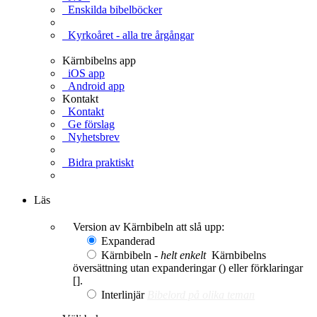
Enskilda bibelböcker
Kyrkoåret - alla tre årgångar
Kärnbibelns app
iOS app
Android app
Kontakt
Kontakt
Ge förslag
Nyhetsbrev
Bidra praktiskt
Ge en gåva
Läs
Version av Kärnbibeln att slå upp:
Expanderad
Kärnbibeln -
helt enkelt
Kärnbibelns
översättning utan expanderingar () eller förklaringar
[].
Interlinjär
Bibelord på olika teman