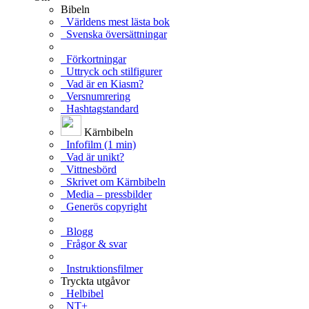
Bibeln
Världens mest lästa bok
Svenska översättningar
Förkortningar
Uttryck och stilfigurer
Vad är en Kiasm?
Versnumrering
Hashtagstandard
Kärnbibeln
Infofilm (1 min)
Vad är unikt?
Vittnesbörd
Skrivet om Kärnbibeln
Media – pressbilder
Generös copyright
Blogg
Frågor & svar
Instruktionsfilmer
Tryckta utgåvor
Helbibel
NT+