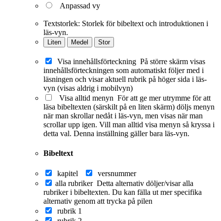
Anpassad vy
Textstorlek:
Storlek för bibeltext och introduktionen i
läs-vyn.
Liten
Medel
Stor
Visa innehållsförteckning
På större skärm visas
innehållsförteckningen som automatiskt följer med i
läsningen och visar aktuell rubrik på höger sida i läs-
vyn (visas aldrig i mobilvyn)
Visa alltid menyn
För att ge mer utrymme för att
läsa bibeltexten (särskilt på en liten skärm) döljs menyn
när man skrollar nedåt i läs-vyn, men visas när man
scrollar upp igen. Vill man alltid visa menyn så kryssa i
detta val. Denna inställning gäller bara läs-vyn.
Bibeltext
kapitel
versnummer
alla rubriker
Detta alternativ döljer/visar alla
rubriker i bibeltexten. Du kan fälla ut mer specifika
alternativ genom att trycka på pilen
rubrik 1
rubrik 2