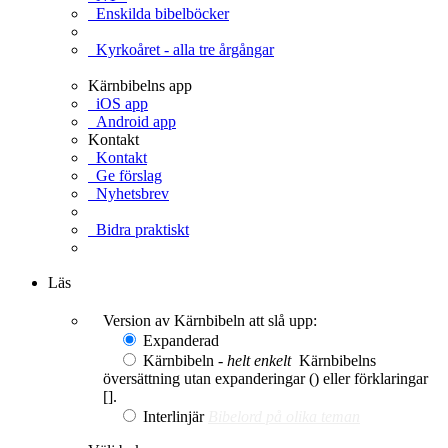
Enskilda bibelböcker
Kyrkoåret - alla tre årgångar
Kärnbibelns app
iOS app
Android app
Kontakt
Kontakt
Ge förslag
Nyhetsbrev
Bidra praktiskt
Ge en gåva
Läs
Version av Kärnbibeln att slå upp:
Expanderad
Kärnbibeln -
helt enkelt
Kärnbibelns
översättning utan expanderingar () eller förklaringar
[].
Interlinjär
Bibelord på olika teman