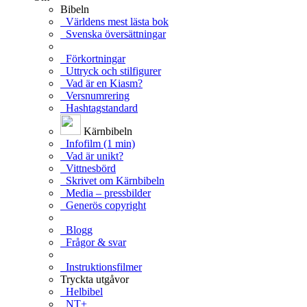
Bibeln
Världens mest lästa bok
Svenska översättningar
Förkortningar
Uttryck och stilfigurer
Vad är en Kiasm?
Versnumrering
Hashtagstandard
Kärnbibeln
Infofilm (1 min)
Vad är unikt?
Vittnesbörd
Skrivet om Kärnbibeln
Media – pressbilder
Generös copyright
Blogg
Frågor & svar
Instruktionsfilmer
Tryckta utgåvor
Helbibel
NT+