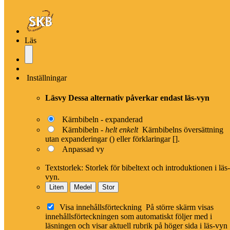
×
Close
Modal header
Läs
Modal header
Karta
Inställningar
Läsvy
Dessa alternativ påverkar endast läs-vyn
Kärnbibeln - expanderad
Kärnbibeln -
helt enkelt
Kärnbibelns översättning
utan expanderingar () eller förklaringar [].
Anpassad vy
Textstorlek:
Storlek för bibeltext och introduktionen i läs-
vyn.
Liten
Medel
Stor
Visa innehållsförteckning
På större skärm visas
innehållsförteckningen som automatiskt följer med i
läsningen och visar aktuell rubrik på höger sida i läs-vyn