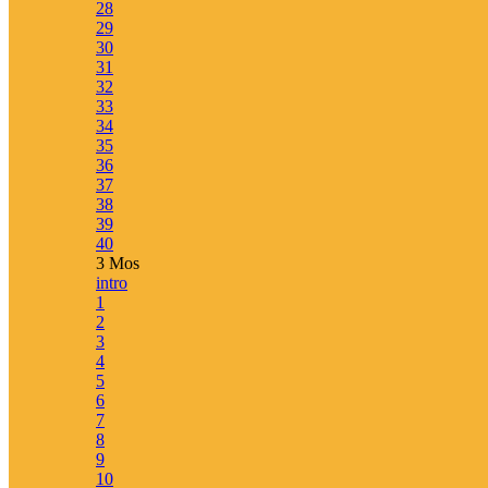
28
Apostlagärningarna
29
Psaltaren
30
Kyrkoåret – alla tre årgångar
31
32
33
34
35
36
Bibelläsningsplaner
37
38
Läsplaner – bibelnpåettår.se
39
Läsplaner via e-post – minbibelplan.se
40
Kyrkoåret – kyrkoaretstexter.se
3 Mos
Torah och haftarah texter
intro
1
2
3
4
Appar
5
6
7
8
9
10