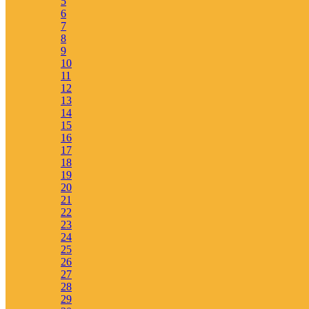
5
6
7
Om översättningen
8
9
Om Kärnbibeln
10
Vittnesbörd
11
Generös copyright
12
13
14
Blogg
15
Instruktionsfilmer
16
17
18
Om Bibeln
19
20
Välkommen till Bibeln
21
Alla svenska översättningar
22
Uttryck och stilfigurer
23
Vad är en Kiasm?
24
25
26
27
28
Hjälpmedel
29