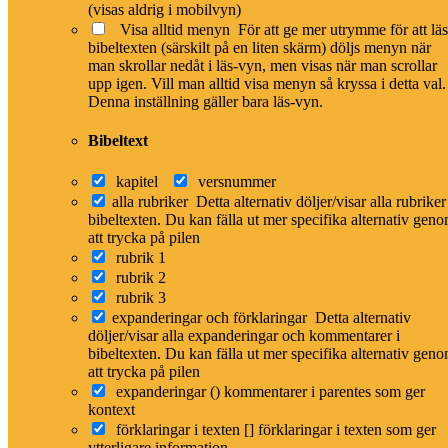
(visas aldrig i mobilvyn)
Visa alltid menyn
För att ge mer utrymme för att lä
bibeltexten (särskilt på en liten skärm) döljs menyn när
man skrollar nedåt i läs-vyn, men visas när man scrollar
upp igen. Vill man alltid visa menyn så kryssa i detta val.
Denna inställning gäller bara läs-vyn.
Bibeltext
Bilder från Flickr
kapitel
versnummer
Stäng
alla rubriker
Detta alternativ döljer/visar alla rubriker
bibeltexten. Du kan fälla ut mer specifika alternativ gen
Jer 6:5
i kontext
att trycka på pilen
Hela kapitlet i interlinjära versionen
rubrik 1
Jer 6:4
Jer 6:6
rubrik 2
rubrik 3
Jeremia 6:5
expanderingar och förklaringar
Detta alternativ
döljer/visar alla expanderingar och kommentarer i
Stig upp och låt oss gå upp på natten
bibeltexten. Du kan fälla ut mer specifika alternativ gen
att trycka på pilen
och låt oss ödelägga hennes palats.
expanderingar ()
kommentarer i parentes som ger
Rapportera ett problem
kontext
förklaringar i texten []
förklaringar i texten som ger
BETA
Den hebreiska texten
ytterligare information