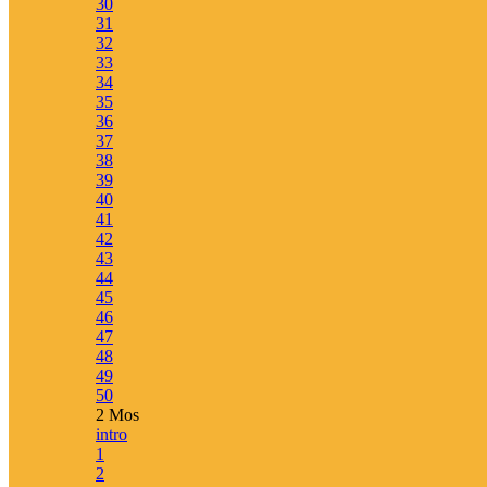
30
31
Konvertera bibelreferenser
32
Slå upp flera bibelreferenser
33
Bibelns böcker – förkortningar
34
Hashtagstandard
35
Länka till Kärnbibeln
36
37
Bibelatlas
38
39
Karta
40
Lista på alla platser
41
42
43
44
45
BETA
Persongalleri
46
47
Lista på personer
48
Tidslinje
49
Familjeträd
50
2 Mos
intro
1
2