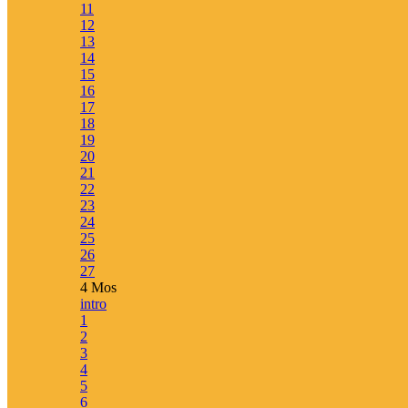
11
12
13
14
15
16
17
Läs mer om appen
18
19
20
21
22
23
24
25
26
Kontakt
27
4 Mos
info@karnbibeln.se
intro
Ge förslag
1
Bidra
2
3
4
5
6
Följ oss