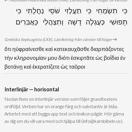
Hebreiska Masoriska texten (MA), Läsriktning från höger till vänster
כִּי תִשְׂמְחִי כִּי תַעֲלְזִי שֹׁסֵי נַחֲלָתִי כִּי
תָפוּשִׁי כְּעֶגְלָה דָשָׁה וְתִצְהֲלִי כָּאֲבִּרִים
Grekiska Septuaginta (LXX), Läsriktning från vänster till höger
ὅτι ηὐφραίνεσθε καὶ κατεκαυχᾶσθε διαρπάζοντες
τὴν κληρονομίαν μου διότι ἐσκιρτᾶτε ὡς βοΐδια ἐν
βοτάνῃ καὶ ἐκερατίζετε ὡς ταῦροι
Interlinjär — horisontal
Nedan finns en interlinjär version som följer grundtextens
ordföljd. Verben har en orange färg och substantiv är blåa.
Arbetet med att bygga upp text och lexikon pågår. Hör gärna
av dig om du vill vara med och hjälpa till (info@karnbibeln.se).