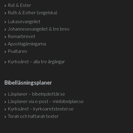
Rut & Ester
Ruth & Esther (engelska)
Lukasevangeliet
Johannesevangeliet & tre brev
Romarbrevet
Apostlagärningarna
Psaltaren
Kyrkoåret – alla tre årgångar
Bibelläsningsplaner
Läsplaner – bibelnpåettår.se
Läsplaner via e-post – minbibelplan.se
Kyrkoåret – kyrkoaretstexter.se
Torah och haftarah texter