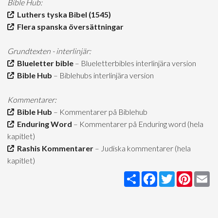
Bible Hub:
Luthers tyska Bibel (1545)
Flera spanska översättningar
Grundtexten - interlinjär:
Blueletter bible
– Blueletterbibles interlinjära version
Bible Hub
– Biblehubs interlinjära version
Kommentarer:
Bible Hub
– Kommentarer på Biblehub
Enduring Word
– Kommentarer på Enduring word (hela
kapitlet)
Rashis Kommentarer
– Judiska kommentarer (hela
kapitlet)
Share
Facebook
Twitter
Pintere
Em