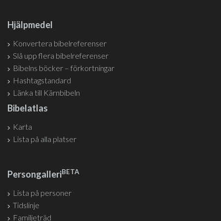
Hjälpmedel
Konvertera bibelreferenser
Slå upp flera bibelreferenser
Bibelns böcker – förkortningar
Hashtagstandard
Länka till Kärnbibeln
Bibelatlas
Karta
Lista på alla platser
BETA
Persongalleri
Lista på personer
Tidslinje
Familjeträd