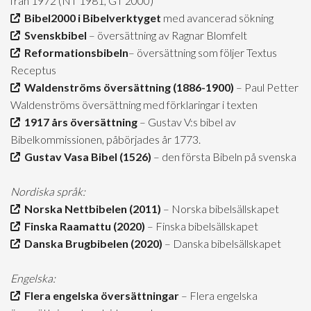
från 1972 (NT 1981, GT 2000)
Bibel2000 i Bibelverktyget
med avancerad sökning
Svenskbibel
– översättning av Ragnar Blomfelt
Reformationsbibeln
– översättning som följer Textus
Receptus
Waldenströms översättning (1886-1900)
– Paul Petter
Waldenströms översättning med förklaringar i texten
1917 års översättning
– Gustav V:s bibel av
Bibelkommissionen, påbörjades år 1773.
Gustav Vasa Bibel (1526)
– den första Bibeln på svenska
Nordiska språk:
Norska Nettbibelen (2011)
– Norska bibelsällskapet
Finska Raamattu (2020)
– Finska bibelsällskapet
Danska Brugbibelen (2020)
– Danska bibelsällskapet
Engelska:
Flera engelska översättningar
– Flera engelska