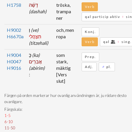
H1758
דָשָׁ֔ה
tröska,
Verb
(dashah)
trampa
qal particip aktiv
♀
sin
ner
H9002
וְ
(ve)
och, men
Konj.
H6670a
תִצְהֲלִי
ropa
Verb
qal
♀
sing.
(titzehali)
H9004
כָּ
(ka)
som
Prep.
H0047
אֲבִּרִֽים
stark,
Adj.
♂
pl.
H9016
(abirim)
mäktig
[Vers
slut]
Färgen på orden markerar hur ovanlig användningen är, ju rödare desto
ovanligare.
Färgskala:
1-5
6-10
11-50