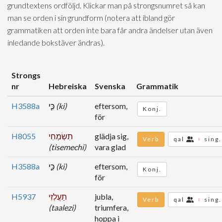
grundtextens ordföljd. Klickar man på strongsnumret så kan
man se orden i sin grundform (notera att ibland gör
grammatiken att orden inte bara får andra ändelser utan även
inledande bokstäver ändras).
Strongs
nr
Hebreiska
Svenska
Grammatik
H3588a
כִּ֤י
(ki)
eftersom,
Konj.
för
H8055
תִשְׂמְחִי
glädja sig,
Verb
qal
♀
sing.
(tisemechi)
vara glad
H3588a
כִּ֣י
(ki)
eftersom,
Konj.
för
H5937
תַעֲלְזִי
jubla,
Verb
qal
♀
sing.
(taalezi)
triumfera,
hoppa i