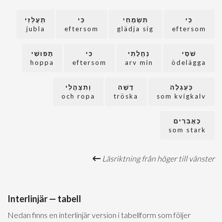
כִּי
תִשְׂמְחִי
כִּי
תַעֲלְזִי
jubla
eftersom
glädja sig
eftersom
שֹׁסֵי
נַחֲלָתִי
כִּי
תָפוּשִׁי
hoppa
eftersom
arv min
ödelägga
כְּעֶגְלָה
דָשָׁה
וְתִצְהֲלִי
och ropa
tröska
som kvigkalv
כָּאֲבִּרִים
som stark
Läsriktning från höger till vänster
Interlinjär — tabell
Nedan finns en interlinjär version i tabellform som följer