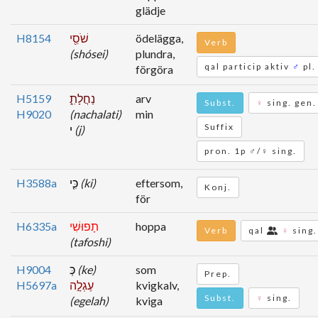
glädje
H8154
שֹׁסֵ֖י
ödelägga,
Verb
(shósei)
plundra,
qal particip aktiv
♂
pl.
förgöra
H5159
נַחֲלָתִ֑
arv
Subst.
♀
sing. gen.
H9020
(nachalati)
min
Suffix
י
(j)
pron. 1p ♂/♀ sing.
H3588a
כִּ֤י
(ki)
eftersom,
Konj.
för
H6335a
תָפוּשִׁי
hoppa
Verb
qal
♀
sing.
(tafoshi)
H9004
כְּ
(ke)
som
Prep.
H5697a
עֶגְלָ֣ה
kvigkalv,
Subst.
♀
sing.
(egelah)
kviga