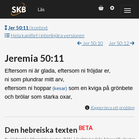
Läs
Jer 50:11
i kontext
Hela kapitlet i interlinjära versionen
Jer 50:10
Jer 50:12
Jeremia 50:11
Eftersom ni är glada, eftersom ni fröjdar er,
ni som plundrar mitt arv,
eftersom ni hoppar
som en kviga på grönbete
(kesar)
och brölar som starka oxar,
Rapportera ett problem
BETA
Den hebreiska texten