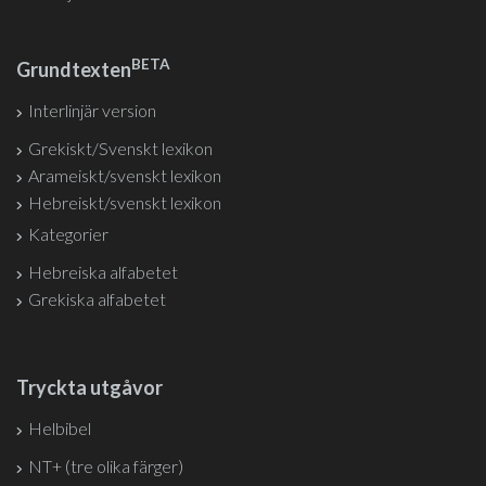
BETA
Grundtexten
Interlinjär version
Grekiskt/Svenskt lexikon
Arameiskt/svenskt lexikon
Hebreiskt/svenskt lexikon
Kategorier
Hebreiska alfabetet
Grekiska alfabetet
Tryckta utgåvor
Helbibel
NT+ (tre olika färger)