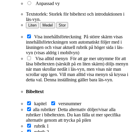
Anpassad vy
Textstorlek:
Storlek för bibeltext och introduktionen i
läs-vyn.
Liten
Medel
Stor
Visa innehållsförteckning
På större skärm visas
innehållsförteckningen som automatiskt följer med i
läsningen och visar aktuell rubrik på höger sida i läs-
vyn (visas aldrig i mobilvyn)
Visa alltid menyn
För att ge mer utrymme för att
läsa bibeltexten (särskilt på en liten skärm) döljs menyn
när man skrollar nedåt i läs-vyn, men visas när man
scrollar upp igen. Vill man alltid visa menyn så kryssa i
detta val. Denna inställning gäller bara läs-vyn.
Bibeltext
kapitel
versnummer
alla rubriker
Detta alternativ döljer/visar alla
rubriker i bibeltexten. Du kan fälla ut mer specifika
alternativ genom att trycka på pilen
rubrik 1
rubrik 2