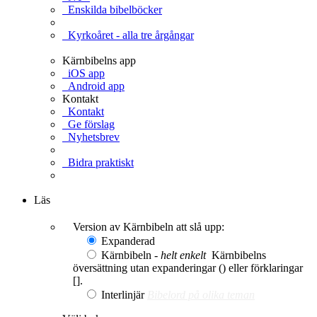
Enskilda bibelböcker
Kyrkoåret - alla tre årgångar
Kärnbibelns app
iOS app
Android app
Kontakt
Kontakt
Ge förslag
Nyhetsbrev
Bidra praktiskt
Ge en gåva
Läs
Version av Kärnbibeln att slå upp:
Expanderad
Kärnbibeln -
helt enkelt
Kärnbibelns
översättning utan expanderingar () eller förklaringar
[].
Interlinjär
Bibelord på olika teman