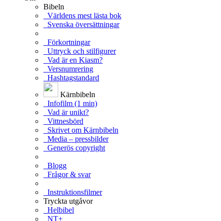
Bibeln
Världens mest lästa bok
Svenska översättningar
Förkortningar
Uttryck och stilfigurer
Vad är en Kiasm?
Versnumrering
Hashtagstandard
Kärnbibeln
Infofilm (1 min)
Vad är unikt?
Vittnesbörd
Skrivet om Kärnbibeln
Media – pressbilder
Generös copyright
Blogg
Frågor & svar
Instruktionsfilmer
Tryckta utgåvor
Helbibel
NT+