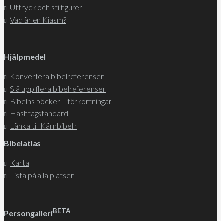
Uttryck och stilfigurer
Vad är en Kiasm?
Hjälpmedel
Konvertera bibelreferenser
Slå upp flera bibelreferenser
Bibelns böcker – förkortningar
Hashtagstandard
Länka till Kärnbibeln
Bibelatlas
Karta
Lista på alla platser
BETA
Persongalleri