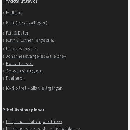
Tryckta utgåvor
Helbibel
NT+ (tre olika färger)
Rut & Ester
Ruth & Esther (engelska)
Lukasevangeliet
Johannesevangeliet & tre brev
Romarbrevet
Apostlagärningarna
Psaltaren
Kyrkoåret – alla tre årgångar
Bibelläsningsplaner
Läsplaner – bibelnpåettår.se
Läsplaner via e-post – minbibelplan.se