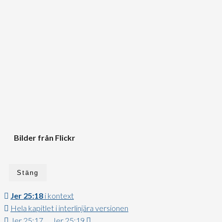
Bilder från Flickr
Stäng
Jer 25:18
i kontext
Hela kapitlet i interlinjära versionen
Jer 25:17
Jer 25:19