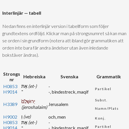
Interlinjär — tabell
Nedan finns en interlinjär version i tabellform som följer
grundtextens ordföljd. Klickar man på strongsnumret så kan man
se orden i sin grundform (notera att ibland gör grammatiken att
orden inte bara får andra ändelser utan även inledande
bokstäver ändras).
Strongs
Hebreiska
Svenska
Grammatik
nr
אֶת
(et-)
H0853
-
Partikel
H9014
־
-, bindestreck, maqif
Subst.
יְרוּשָׁלִַ֙ם֙
H3389
Jerusalem
(jeroshalaim)
Namn/Plats
וְ
(ve)
H9002
och, men
Konj.
H0853
אֶת
(et-)
-
Partikel
H9014
-, bindestreck, maqif
־