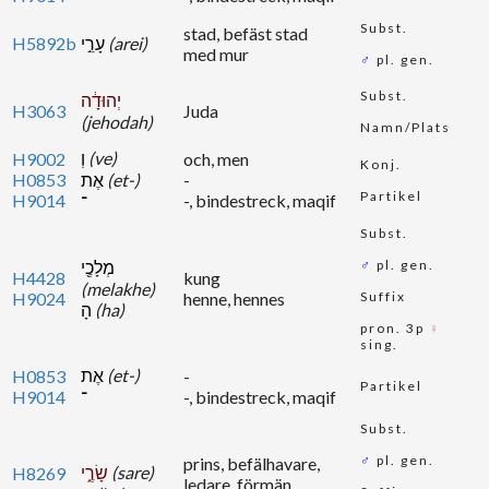
Subst.
stad, befäst stad
H5892b
עָרֵ֣י
(arei)
med mur
♂
pl. gen.
Subst.
יְהוּדָ֔ה
H3063
Juda
(jehodah)
Namn/Plats
וְ
(ve)
H9002
och, men
Konj.
H0853
אֶת
(et-)
-
Partikel
H9014
-, bindestreck, maqif
־
Subst.
מְלָכֶ֖י
♂
pl. gen.
H4428
kung
(melakhe)
H9024
henne, hennes
Suffix
הָ
(ha)
pron. 3p
♀
sing.
אֶת
(et-)
H0853
-
Partikel
H9014
־
-, bindestreck, maqif
Subst.
♂
pl. gen.
prins, befälhavare,
שָׂרֶ֑י
(sare)
H8269
ledare, förmän ...