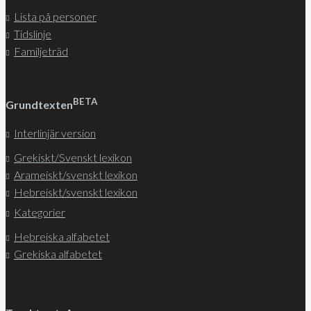
Lista på personer
Tidslinje
Familjeträd
BETA
Grundtexten
Interlinjär version
Grekiskt/Svenskt lexikon
Arameiskt/svenskt lexikon
Hebreiskt/svenskt lexikon
Kategorier
Hebreiska alfabetet
Grekiska alfabetet