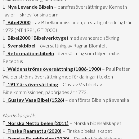
Nya Levande Bibeln
– parafrasöversättning av Kenneth
Taylor – skrev för sina barn
Bibel2000
– av Bibelkommissionen, en statlig utredning från
1972 (NT 1981, GT 2000)
Bibel2000 i Bibelverktyget
med avancerad sökning
Svenskbibel
– översättning av Ragnar Blomfelt
Reformationsbibeln
– översättning som följer Textus
Receptus
Waldenströms översättning (1886-1900)
– Paul Petter
Waldenströms översättning med förklaringar i texten
1917 års översättning
– Gustav V:s bibel av
Bibelkommissionen, påbörjades år 1773.
Gustav Vasa Bibel (1526)
– den första Bibeln på svenska
Nordiska språk:
Norska Nettbibelen (2011)
– Norska bibelsällskapet
Finska Raamattu (2020)
– Finska bibelsällskapet
Danska Brugbibelen (2020)
– Danska bibelsällskapet