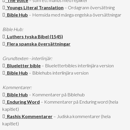
The Voice
– som ett manus med repliker
Youngs Literal Translation
– Ordagrann översättning
Bible Hub
– Hemsida med många engelska översättningar
Bible Hub:
Luthers tyska Bibel (1545)
Flera spanska översättningar
Grundtexten - interlinjär:
Blueletter bible
– Blueletterbibles interlinjära version
Bible Hub
– Biblehubs interlinjära version
Kommentarer:
Bible Hub
– Kommentarer på Biblehub
Enduring Word
– Kommentarer på Enduring word (hela
kapitlet)
Rashis Kommentarer
– Judiska kommentarer (hela
kapitlet)