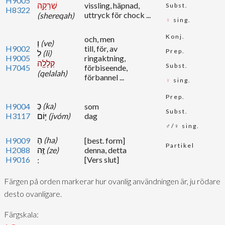
H9005
שְׁרֵקָ֥ה
vissling, häpnad,
Subst.
H8322
uttryck för chock ...
(shereqah)
♀
sing.
Konj.
och, men
וְ
(ve)
H9002
till, för, av
Prep.
לִ
(li)
H9005
ringaktning,
קְלָלָ֖ה
Subst.
H7045
förbiseende,
(qelalah)
förbannel ...
♀
sing.
Prep.
כַּ
(ka)
H9004
som
Subst.
H3117
יּ֥וֹם
(jvóm)
dag
♂/♀ sing.
הַ
(ha)
H9009
[best. form]
Partikel
H2088
זֶּֽה
(ze)
denna, detta
H9016
[Vers slut]
Färgen på orden markerar hur ovanlig användningen är, ju rödare
desto ovanligare.
Färgskala: