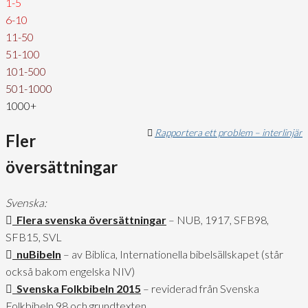
1-5
6-10
11-50
51-100
101-500
501-1000
1000+
Rapportera ett problem – interlinjär
Fler
översättningar
Svenska:
Flera svenska översättningar
– NUB, 1917, SFB98,
SFB15, SVL
nuBibeln
– av Biblica, Internationella bibelsällskapet (står
också bakom engelska NIV)
Svenska Folkbibeln 2015
– reviderad från Svenska
Folkbibeln 98 och grundtexten