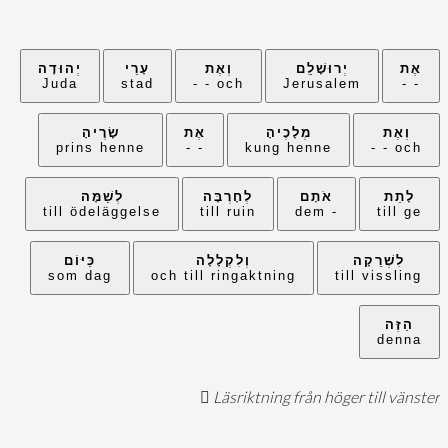
אֶת
יְרוּשָׁלִַם
וְאֶת
עָרֵי
יְהוּדָה
Juda
stad
och - -
Jerusalem
- -
וְאֶת
מְלָכֶיהָ
אֶת
שָׂרֶיהָ
prins henne
- -
kung henne
och - -
לָתֵת
אֹתָם
לְחָרְבָּה
לְשַׁמָּה
till ödeläggelse
till ruin
- dem
till ge
לִשְׁרֵקָה
וְלִקְלָלָה
כַּיּוֹם
som dag
och till ringaktning
till vissling
הַזֶּה
denna
Läsriktning från höger till vänster