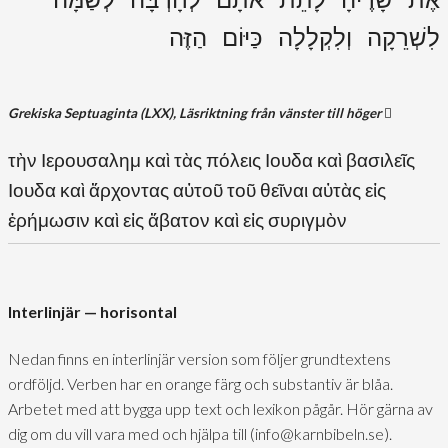
לִשְׁרֵקָה וְלִקְלָלָה כַּיּוֹם הַזֶּה
Grekiska Septuaginta (LXX), Läsriktning från vänster till höger
τὴν Ιερουσαλημ καὶ τὰς πόλεις Ιουδα καὶ βασιλεῖς
Ιουδα καὶ ἄρχοντας αὐτοῦ τοῦ θεῖναι αὐτὰς εἰς
ἐρήμωσιν καὶ εἰς ἄβατον καὶ εἰς συριγμὸν
Interlinjär — horisontal
Nedan finns en interlinjär version som följer grundtextens
ordföljd. Verben har en orange färg och substantiv är blåa.
Arbetet med att bygga upp text och lexikon pågår. Hör gärna av
dig om du vill vara med och hjälpa till (info@karnbibeln.se).