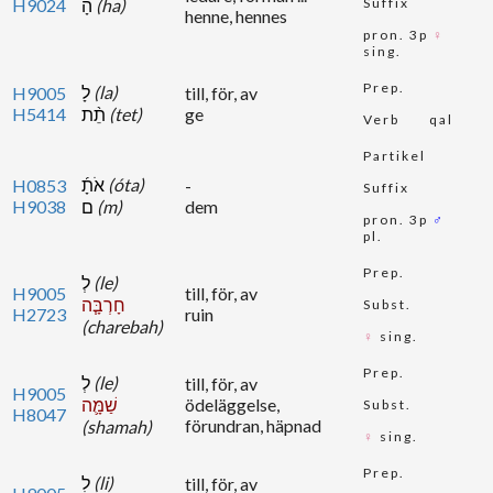
H9024
הָ
(ha)
Suffix
henne, hennes
pron. 3p
♀
sing.
Prep.
לָ
(la)
H9005
till, för, av
H5414
תֵ֨ת
(tet)
ge
Verb
qal
Partikel
אֹתָ֜
(óta)
H0853
-
Suffix
H9038
ם
(m)
dem
pron. 3p
♂
pl.
Prep.
לְ
(le)
H9005
till, för, av
חָרְבָּ֧ה
Subst.
H2723
ruin
(charebah)
♀
sing.
Prep.
לְ
(le)
till, för, av
H9005
שַׁמָּ֛ה
ödeläggelse,
Subst.
H8047
förundran, häpnad
(shamah)
♀
sing.
Prep.
לִ
(li)
till, för, av