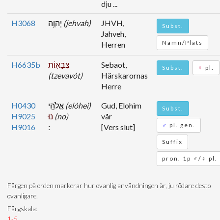
dju ...
H3068
יְהוָ֥ה
(jehvah)
JHVH,
Subst.
Jahveh,
Namn/Plats
Herren
H6635b
צְבָא֖וֹת
Sebaot,
Subst.
♀
pl.
(tzevavót)
Härskarornas
Herre
H0430
אֱלֹהֵֽי
(elóhei)
Gud, Elohim
Subst.
H9025
נוּ
(no)
vår
♂
pl. gen.
H9016
[Vers slut]
Suffix
pron. 1p ♂/♀ pl.
Färgen på orden markerar hur ovanlig användningen är, ju rödare desto
ovanligare.
Färgskala:
1-5