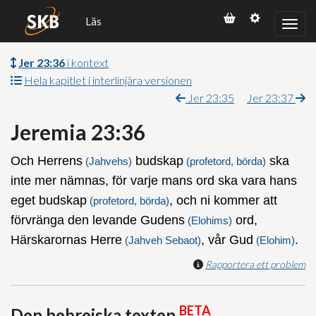
Läs
Jer 23:36
i kontext
Hela kapitlet i interlinjära versionen
Jer 23:35
Jer 23:37
Jeremia 23:36
Och Herrens
budskap
ska
(Jahvehs)
(profetord, börda)
inte mer nämnas, för varje mans ord ska vara hans
eget budskap
, och ni kommer att
(profetord, börda)
förvränga den levande Gudens
ord,
(Elohims)
Härskarornas Herre
, vår Gud
.
(Jahveh Sebaot)
(Elohim)
Rapportera ett problem
BETA
Den hebreiska texten