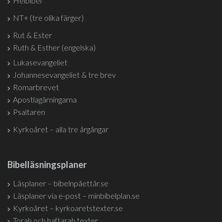
Helbibel
NT+ (tre olika färger)
Rut & Ester
Ruth & Esther (engelska)
Lukasevangeliet
Johannesevangeliet & tre brev
Romarbrevet
Apostlagärningarna
Psaltaren
Kyrkoåret – alla tre årgångar
Bibelläsningsplaner
Läsplaner – bibelnpåettår.se
Läsplaner via e-post – minbibelplan.se
Kyrkoåret – kyrkoaretstexter.se
Torah och haftarah texter