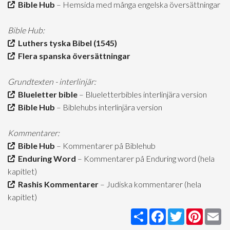
Bible Hub
– Hemsida med många engelska översättningar
Bible Hub:
Luthers tyska Bibel (1545)
Flera spanska översättningar
Grundtexten - interlinjär:
Blueletter bible
– Blueletterbibles interlinjära version
Bible Hub
– Biblehubs interlinjära version
Kommentarer:
Bible Hub
– Kommentarer på Biblehub
Enduring Word
– Kommentarer på Enduring word (hela
kapitlet)
Rashis Kommentarer
– Judiska kommentarer (hela
kapitlet)
Share
Facebook
Twitter
Pintere
Em