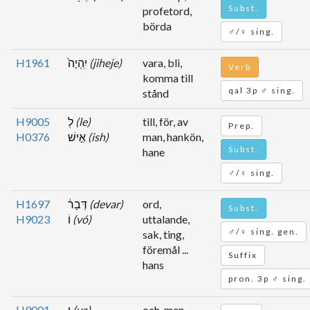
Subst.
profetord,
börda
♂/♀ sing.
H1961
יִֽהְיֶה֙
(jiheje)
vara, bli,
Verb
komma till
qal 3p
♂
sing.
stånd
H9005
לְ
(le)
till, för, av
Prep.
H0376
אִ֣ישׁ
(ish)
man, hankön,
Subst.
hane
♂/♀ sing.
H1697
דְּבָר֔
(devar)
ord,
Subst.
H9023
וֹ
(vó)
uttalande,
♂/♀ sing. gen.
sak, ting,
föremål ...
Suffix
hans
pron. 3p
♂
sing.
H9001
וַ
(va)
och, men,