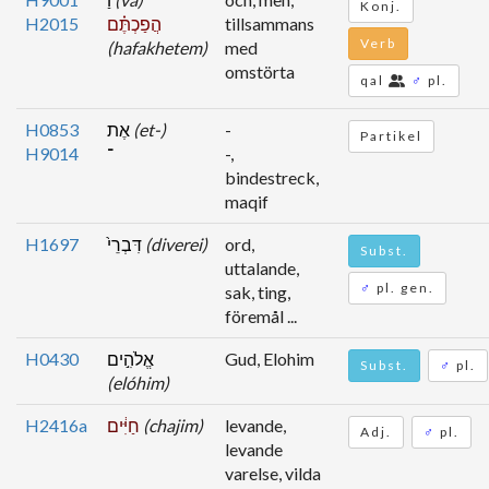
Konj.
H2015
הֲפַכְתֶּ֗ם
tillsammans
Verb
(hafakhetem)
med
omstörta
qal
♂
pl.
H0853
אֶת
(et-)
-
Partikel
H9014
־
-,
bindestreck,
maqif
H1697
דִּבְרֵי֙
(diverei)
ord,
Subst.
uttalande,
♂
pl. gen.
sak, ting,
föremål ...
H0430
אֱלֹהִ֣ים
Gud, Elohim
Subst.
♂
pl.
(elóhim)
H2416a
חַיִּ֔ים
(chajim)
levande,
Adj.
♂
pl.
levande
varelse, vilda