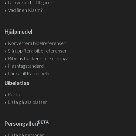
Uttryck och stilfigurer
Vad är en Kiasm?
Hjälpmedel
Konvertera bibelreferenser
Slå upp flera bibelreferenser
Bibelns böcker – förkortningar
Hashtagstandard
Länka till Kärnbibeln
Bibelatlas
Karta
Lista på alla platser
BETA
Persongalleri
Lista på personer