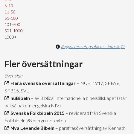
6-10
11-50
51-100
101-500
501-1000
1000+
Rapportera ett problem – interlinjär
Fler översättningar
Svenska:
Flera svenska översättningar
– NUB, 1917, SFB98,
SFB15, SVL
nuBibeln
– av Biblica, Internationella bibelsällskapet (står
också bakom engelska NIV)
Svenska Folkbibeln 2015
– reviderad från Svenska
Folkbibeln 98 och grundtexten
Nya Levande Bibeln
– parafrasöversättning av Kenneth