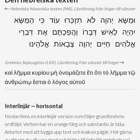
Hebreiska Masoriska texten (MA), Läsriktning från höger till vänster
וּמַשָּׂא יְהוָה לֹא תִזְכְּרוּ עוֹד כִּי הַמַּשָּׂא
יִהְיֶה לְאִישׁ דְּבָרוֹ וַהֲפַכְתֶּם אֶת דִּבְרֵי
אֱלֹהִים חַיִּים יְהוָה צְבָאוֹת אֱלֹהֵינוּ
Grekiska Septuaginta (LXX), Läsriktning från vänster till höger
καὶ λῆμμα κυρίου μὴ ὀνομάζετε ἔτι ὅτι τὸ λῆμμα τῷ
ἀνθρώπῳ ἔσται ὁ λόγος αὐτοῦ
Interlinjär — horisontal
Nedan finns en interlinjär version som följer grundtextens
ordföljd. Verben har en orange färg och substantiv är blåa.
Arbetet med att bygga upp text och lexikon pågår. Hör gärna
av dig om du vill vara med och hjälpa till (info@karnbibeln.se).