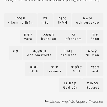
וּמַשָּׂא
יְהוָה
לֹא
תִזְכְּרוּ
komma ihåg -
inte
JHVH
och budskap
עוֹד
כִּי
הַמַּשָּׂא
יִהְיֶה
vara
budskap
eftersom
ännu
לְאִישׁ
דְּבָרוֹ
וַהֲפַכְתֶּם
אֶת
- -
och omstörta
ord hans
till man
דִּבְרֵי
אֱלֹהִים
חַיִּים
יְהוָה
JHVH
levande
Gud
ord
צְבָאוֹת
אֱלֹהֵינוּ
Gud vår
Sebaot
Läsriktning från höger till vänster