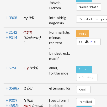
Jahveh,
Namn/Plats
Herren
H3808
לֹ֣א
(ló)
inte, aldrig
Partikel – negat
någonsin
H2142
תִזְכְּרוּ
komma ihåg,
Verb
H9014
(tizekero-)
minnas,
qal
♂
pl.
־
recitera
-,
bindestreck,
maqif
H5750
ע֑וֹד
(vód)
ännu,
Subst.
fortfarande
♂/♀ sing.
H3588a
כִּ֣י
(ki)
eftersom, för
Konj.
H9009
הַ
(ha)
[best. form]
Partikel
H4853b
מַּשָּׂ֗א
(masa)
budskap,