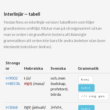
Interlinjär — tabell
Nedan finns en interlinjär version i tabellform som följer
grundtextens ordföljd. Klickar man på strongsnumret så kan
man se orden i sin grundform (notera att ibland gör
grammatiken att orden inte bara får andra ändelser utan även
inledande bokstäver ändras).
Strongs
nr
Hebreiska
Svenska
Grammatik
H9002
וּ
(o)
och, men
Konj.
H4853b
מַשָּׂ֥א
(masa)
budskap,
Subst.
profetord,
börda
♂/♀ sing. gen.
H3068
יְהוָ֖ה
(jehvah)
JHVH,
Subst.