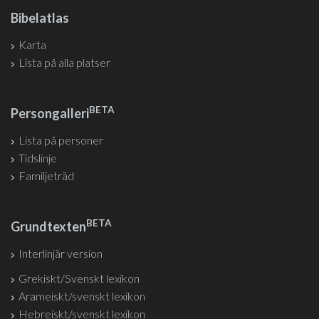
Bibelatlas
Karta
Lista på alla platser
BETA
Persongalleri
Lista på personer
Tidslinje
Familjeträd
BETA
Grundtexten
Interlinjär version
Grekiskt/Svenskt lexikon
Arameiskt/svenskt lexikon
Hebreiskt/svenskt lexikon