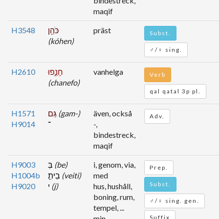
bindestreck,
maqif
H3548
כֹּהֵ֖ן
präst
Subst.
(kóhen)
♂/♀ sing.
H2610
חָנֵ֑פוּ
vanhelga
Verb
(chanefo)
qal qatal 3p pl.
H1571
גַּם
(gam-)
även, också
Adv.
H9014
־
-,
bindestreck,
maqif
H9003
בְּ
(be)
i, genom, via,
Prep.
H1004b
בֵיתִ֛
(veiti)
med
Subst.
H9020
י
(j)
hus, hushåll,
boning, rum,
♂/♀ sing. gen.
tempel, ...
min
Suffix