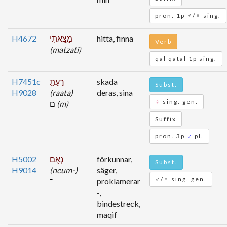
pron. 1p ♂/♀ sing.
H4672
מָצָ֥אתִי
hitta, finna
Verb
(matzati)
qal qatal 1p sing.
H7451c
רָעָתָ֖
skada
Subst.
H9028
(raata)
deras, sina
♀
sing. gen.
ם
(m)
Suffix
pron. 3p
♂
pl.
H5002
נְאֻם
förkunnar,
Subst.
H9014
(neum-)
säger,
♂/♀ sing. gen.
־
proklamerar
-,
bindestreck,
maqif