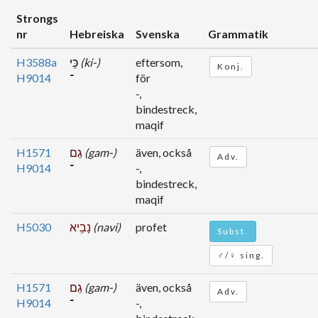
Strongs
nr
Hebreiska
Svenska
Grammatik
H3588a
כִּֽי
(ki-)
eftersom,
Konj.
H9014
־
för
-,
bindestreck,
maqif
H1571
גַם
(gam-)
även, också
Adv.
H9014
־
-,
bindestreck,
maqif
H5030
נָבִ֥יא
(navi)
profet
Subst.
♂/♀ sing.
H1571
גַם
(gam-)
även, också
Adv.
H9014
־
-,