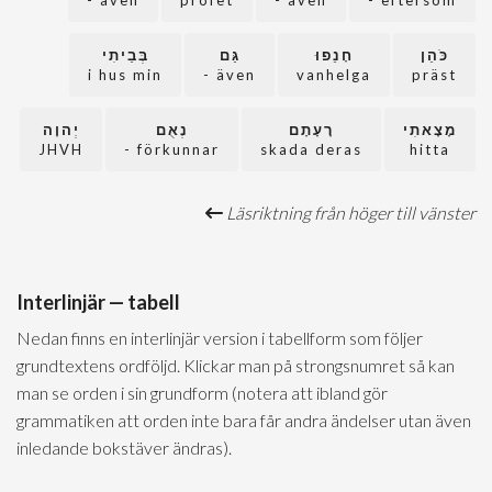
även -
profet
även -
eftersom -
כֹּהֵן
חָנֵפוּ
גַּם
בְּבֵיתִי
i hus min
även -
vanhelga
präst
מָצָאתִי
רָעָתָם
נְאֻם
יְהוָה
JHVH
förkunnar -
skada deras
hitta
Läsriktning från höger till vänster
Interlinjär — tabell
Nedan finns en interlinjär version i tabellform som följer
grundtextens ordföljd. Klickar man på strongsnumret så kan
man se orden i sin grundform (notera att ibland gör
grammatiken att orden inte bara får andra ändelser utan även
inledande bokstäver ändras).