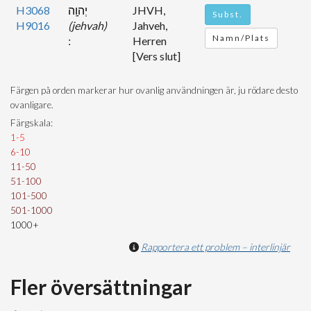
H3068
יְהוָֽה
JHVH,
Subst.
H9016
(jehvah)
Jahveh,
Namn/Plats
Herren
[Vers slut]
Färgen på orden markerar hur ovanlig användningen är, ju rödare desto
ovanligare.
Färgskala:
1-5
6-10
11-50
51-100
101-500
501-1000
1000+
Rapportera ett problem – interlinjär
Fler översättningar