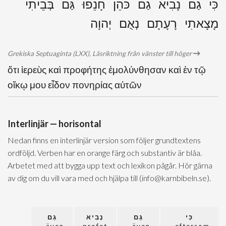
כִּי גַם נָבִיא גַם כֹּהֵן חָנֵפוּ גַּם בְּבֵיתִי
מָצָאתִי רָעָתָם נְאֻם יְהוָה
Grekiska Septuaginta (LXX), Läsriktning från vänster till höger
ὅτι ἱερεὺς καὶ προφήτης ἐμολύνθησαν καὶ ἐν τῷ
οἴκῳ μου εἶδον πονηρίας αὐτῶν
Interlinjär — horisontal
Nedan finns en interlinjär version som följer grundtextens
ordföljd. Verben har en orange färg och substantiv är blåa.
Arbetet med att bygga upp text och lexikon pågår. Hör gärna
av dig om du vill vara med och hjälpa till (info@karnbibeln.se).
כִּי
גַם
נָבִיא
גַם