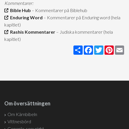
Kommentarer:
Bible Hub
– Kommentarer på Biblehub
Enduring Word
– Kommentarer på Enduring word (hela
kapitlet)
Rashis Kommentarer
– Judiska kommentarer (hela
kapitlet)
Share
Facebook
Twitter
Pintere
Em
Om översättningen
Om Kärnbibeln
Vittnesbörd
Generös copyright