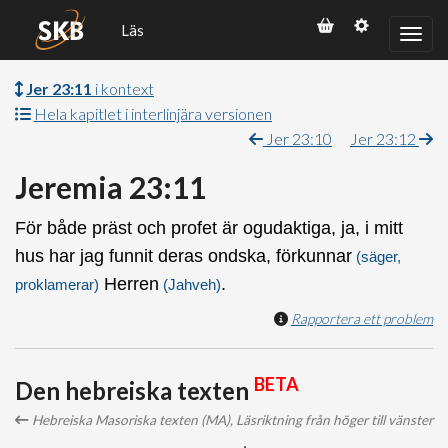
Läs
Jer 23:11
i kontext
Hela kapitlet i interlinjära versionen
Jer 23:10
Jer 23:12
Jeremia 23:11
För både präst och profet är ogudaktiga, ja, i mitt
hus har jag funnit deras ondska, förkunnar
(säger,
Herren
.
proklamerar)
(Jahveh)
Rapportera ett problem
BETA
Den hebreiska texten
Hebreiska Masoriska texten (MA), Läsriktning från höger till vänster