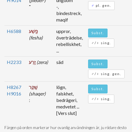
H9014
(jiledei-)
ungdom
♂
pl. gen.
־
-,
bindestreck,
maqif
H6588
פֶ֖שַׁע
uppror,
Subst.
(fesha)
överträdelse,
♂/♀ sing.
rebelliskhet,
...
H2233
זֶ֥רַע
(zera)
säd
Subst.
♂/♀ sing. gen.
H8267
שָֽׁקֶר
lögn,
Subst.
H9016
(shaqer)
falskhet,
♂/♀ sing.
bedrägeri,
medvetet ...
[Vers slut]
Färgen på orden markerar hur ovanlig användningen är, ju rödare desto