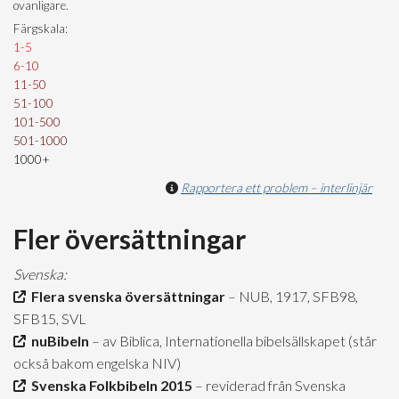
ovanligare.
Färgskala:
1-5
6-10
11-50
51-100
101-500
501-1000
1000+
Rapportera ett problem – interlinjär
Fler översättningar
Svenska:
Flera svenska översättningar
– NUB, 1917, SFB98,
SFB15, SVL
nuBibeln
– av Biblica, Internationella bibelsällskapet (står
också bakom engelska NIV)
Svenska Folkbibeln 2015
– reviderad från Svenska