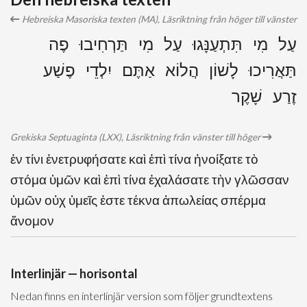
Hebreiska Masoriska texten (MA), Läsriktning från höger till vänster
עַל מִי תִּתְעַנָּגוּ עַל מִי תַּרְחִיבוּ פֶה
תַּאֲרִיכוּ לָשׁוֹן הֲלוֹא אַתֶּם יִלְדֵי פֶשַׁע
זֶרַע שָׁקֶר
Grekiska Septuaginta (LXX), Läsriktning från vänster till höger
ἐν τίνι ἐνετρυφήσατε καὶ ἐπὶ τίνα ἠνοίξατε τὸ
στόμα ὑμῶν καὶ ἐπὶ τίνα ἐχαλάσατε τὴν γλῶσσαν
ὑμῶν οὐχ ὑμεῖς ἐστε τέκνα ἀπωλείας σπέρμα
ἄνομον
Interlinjär — horisontal
Nedan finns en interlinjär version som följer grundtextens