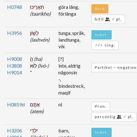
H0748
תַּאֲרִ֣יכוּ
göra lång,
Verb
(taarikho)
förlänga
hifil
♂
pl.
H3956
לָשׁ֑וֹן
tunga, språk,
Subst.
(lashvón)
landtunga,
♂/♀ sing.
vik
H9008
הֲ
(ha)
[?]
H3808
לֽוֹא
(lvó-)
inte, aldrig
Partikel – negation
H9014
־
någonsin
-,
bindestreck,
maqif
H0859d
אַתֶּ֥ם
ni
Pron.
(atem)
personlig
♂
pl.
H3206
יִלְדֵי
barn,
Subst.