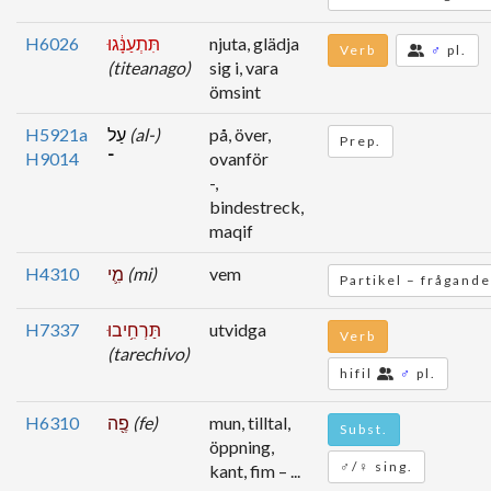
H6026
תִּתְעַנָּ֔גוּ
njuta, glädja
Verb
♂
pl.
(titeanago)
sig i, vara
ömsint
H5921a
עַל
(al-)
på, över,
Prep.
H9014
־
ovanför
-,
bindestreck,
maqif
H4310
מִ֛י
(mi)
vem
Partikel – frågande
H7337
תַּרְחִ֥יבוּ
utvidga
Verb
(tarechivo)
hifil
♂
pl.
H6310
פֶ֖ה
(fe)
mun, tilltal,
Subst.
öppning,
♂/♀ sing.
kant, fim – ...