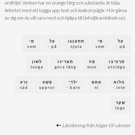
ordföljd. Verben har en orange färg och substantiv är blåa.
Arbetet med att bygga upp text och lexikon pågår. Hör gärna
av dig om du vill vara med och hjälpa till (info@karnbibeln.se).
עַל
מִי
תִּתְעַנָּגוּ
עַל
מִי
vem
på -
njuta
vem
på -
תַּרְחִיבוּ
פֶה
תַּאֲרִיכוּ
לָשׁוֹן
tunga
göra lång
mun
utvidga
הֲלוֹא
אַתֶּם
יִלְדֵי
פֶשַׁע
זֶרַע
säd
uppror
barn -
ni
inte -
שָׁקֶר
lögn
Läsriktning från höger till vänster