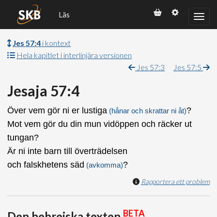
Läs
Jes 57:4
i kontext
Hela kapitlet i interlinjära versionen
Jes 57:3
Jes 57:5
Jesaja 57:4
Över vem gör ni er lustiga
?
(hånar och skrattar ni åt)
Mot vem gör du din mun vidöppen och räcker ut
tungan?
Är ni inte barn till överträdelsen
och falskhetens säd
?
(avkomma)
Rapportera ett problem
BETA
Den hebreiska texten