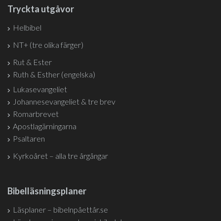
Tryckta utgåvor
Helbibel
NT+ (tre olika färger)
Rut & Ester
Ruth & Esther (engelska)
Lukasevangeliet
Johannesevangeliet & tre brev
Romarbrevet
Apostlagärningarna
Psaltaren
Kyrkoåret – alla tre årgångar
Bibelläsningsplaner
Läsplaner – bibelnpåettår.se