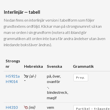
Interlinjär — tabell
Nedan finns en interlinjär version i tabellform som följer
grundtextens ordföljd. Klickar man på strongsnumret så kan
man se orden i sin grundform (notera att ibland gör
grammatiken att orden inte bara får andra ändelser utan även
inledande bokstäver ändras).
Strongs
nr
Hebreiska
Svenska
Grammatik
H5921a
עַל
(al-)
på, över,
Prep.
H9014
־
ovanför
-,
bindestreck,
maqif
H4310
מִי֙
(mi)
vem
Partikel – frågande