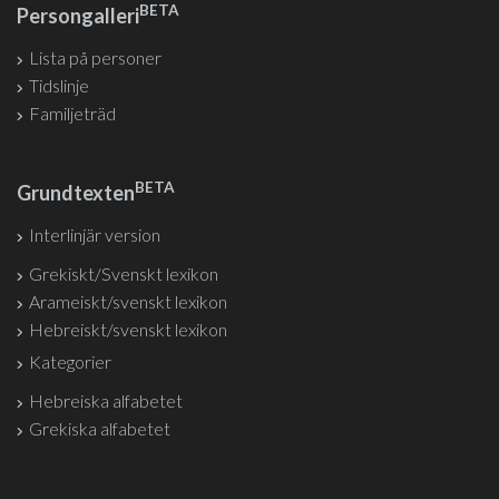
BETA
Persongalleri
Lista på personer
Tidslinje
Familjeträd
BETA
Grundtexten
Interlinjär version
Grekiskt/Svenskt lexikon
Arameiskt/svenskt lexikon
Hebreiskt/svenskt lexikon
Kategorier
Hebreiska alfabetet
Grekiska alfabetet