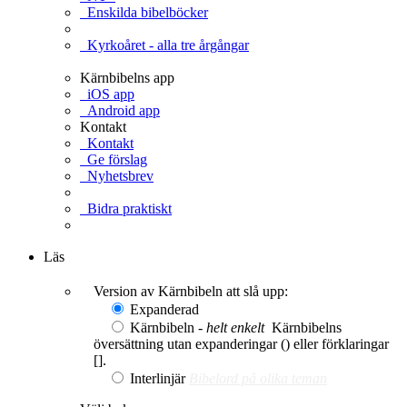
Enskilda bibelböcker
Kyrkoåret - alla tre årgångar
Kärnbibelns app
iOS app
Android app
Kontakt
Kontakt
Ge förslag
Nyhetsbrev
Bidra praktiskt
Ge en gåva
Läs
Version av Kärnbibeln att slå upp:
Expanderad
Kärnbibeln -
helt enkelt
Kärnbibelns
översättning utan expanderingar () eller förklaringar
[].
Interlinjär
Bibelord på olika teman