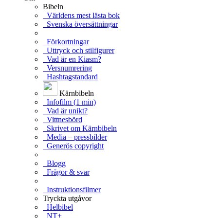
Bibeln
Världens mest lästa bok
Svenska översättningar
Förkortningar
Uttryck och stilfigurer
Vad är en Kiasm?
Versnumrering
Hashtagstandard
Kärnbibeln
Infofilm (1 min)
Vad är unikt?
Vittnesbörd
Skrivet om Kärnbibeln
Media – pressbilder
Generös copyright
Blogg
Frågor & svar
Instruktionsfilmer
Tryckta utgåvor
Helbibel
NT+