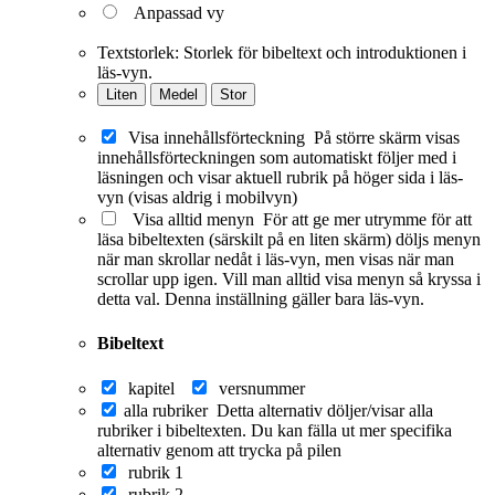
Anpassad vy
Textstorlek:
Storlek för bibeltext och introduktionen i
läs-vyn.
Liten
Medel
Stor
Visa innehållsförteckning
På större skärm visas
innehållsförteckningen som automatiskt följer med i
läsningen och visar aktuell rubrik på höger sida i läs-
vyn (visas aldrig i mobilvyn)
Visa alltid menyn
För att ge mer utrymme för att
läsa bibeltexten (särskilt på en liten skärm) döljs menyn
när man skrollar nedåt i läs-vyn, men visas när man
scrollar upp igen. Vill man alltid visa menyn så kryssa i
detta val. Denna inställning gäller bara läs-vyn.
Bibeltext
kapitel
versnummer
alla rubriker
Detta alternativ döljer/visar alla
rubriker i bibeltexten. Du kan fälla ut mer specifika
alternativ genom att trycka på pilen
rubrik 1
rubrik 2