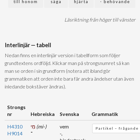
till honom
säga
hjärta
behövande -
Läsriktning från höger till vänster
Interlinjär — tabell
Nedan finns en interlinjär version i tabellform som följer
grundtextens ordföljd. Klickar man på strongsnumret så kan
man se orden i sin grundform (notera att ibland gör
grammatiken att orden inte bara får andra ändelser utan även
inledande bokstäver ändras).
Strongs
nr
Hebreiska
Svenska
Grammatik
H4310
מִי
(mi-)
vem
Partikel – frågande
H9014
־
-,