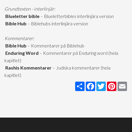
Grundtexten - interlinjär:
Blueletter bible
– Blueletterbibles interlinjära version
Bible Hub
– Biblehubs interlinjära version
Kommentarer:
Bible Hub
– Kommentarer på Biblehub
Enduring Word
– Kommentarer på Enduring word (hela
kapitlet)
Rashis Kommentarer
– Judiska kommentarer (hela
kapitlet)
Share
Facebook
Twitter
Pintere
Em