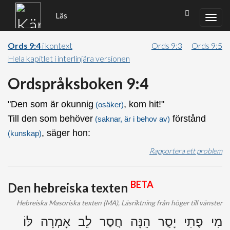
Läs
Ords 9:4
i kontext
Ords 9:3
Ords 9:5
Hela kapitlet i interlinjära versionen
Ordspråksboken 9:4
"Den som är okunnig
, kom hit!"
(osäker)
Till den som behöver
förstånd
(saknar, är i behov av)
, säger hon:
(kunskap)
Rapportera ett problem
BETA
Den hebreiska texten
Hebreiska Masoriska texten (MA), Läsriktning från höger till vänster
מִי פֶתִי יָסֻר הֵנָּה חֲסַר לֵב אָמְרָה לּוֹ