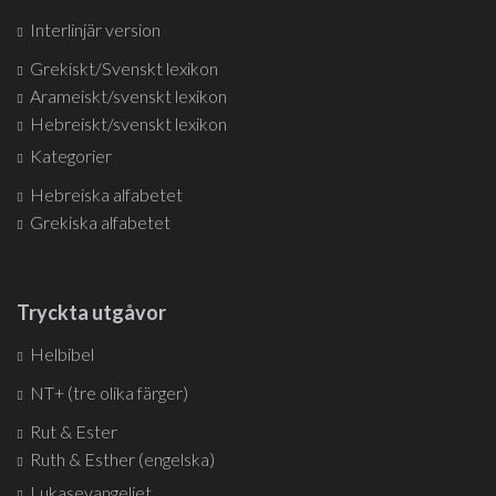
Interlinjär version
Grekiskt/Svenskt lexikon
Arameiskt/svenskt lexikon
Hebreiskt/svenskt lexikon
Kategorier
Hebreiska alfabetet
Grekiska alfabetet
Tryckta utgåvor
Helbibel
NT+ (tre olika färger)
Rut & Ester
Ruth & Esther (engelska)
Lukasevangeliet