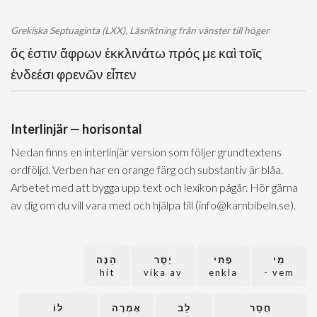
Grekiska Septuaginta (LXX), Läsriktning från vänster till höger
ὅς ἐστιν ἄφρων ἐκκλινάτω πρός με καὶ τοῖς
ἐνδεέσι φρενῶν εἶπεν
Interlinjär — horisontal
Nedan finns en interlinjär version som följer grundtextens
ordföljd. Verben har en orange färg och substantiv är blåa.
Arbetet med att bygga upp text och lexikon pågår. Hör gärna
av dig om du vill vara med och hjälpa till (info@karnbibeln.se).
מִי
פֶתִי
יָסֻר
הֵנָּה
hit
vika av
enkla
vem -
חֲסַר
לֵב
אָמְרָה
לּוֹ