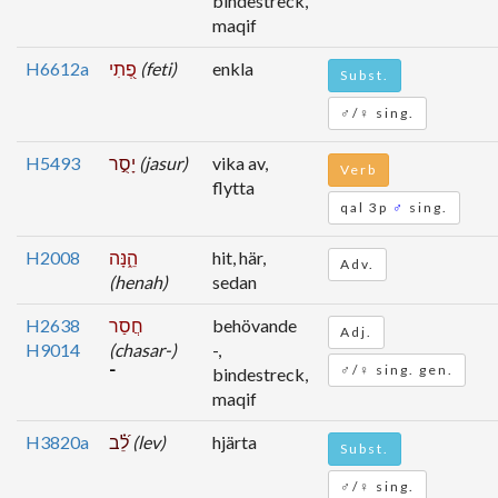
bindestreck,
maqif
H6612a
פֶ֭תִי
(feti)
enkla
Subst.
♂/♀ sing.
H5493
יָסֻ֣ר
(jasur)
vika av,
Verb
flytta
qal 3p
♂
sing.
H2008
הֵ֑נָּה
hit, här,
Adv.
(henah)
sedan
H2638
חֲסַר
behövande
Adj.
H9014
(chasar-)
-,
♂/♀ sing. gen.
־
bindestreck,
maqif
H3820a
לֵ֝֗ב
(lev)
hjärta
Subst.
♂/♀ sing.