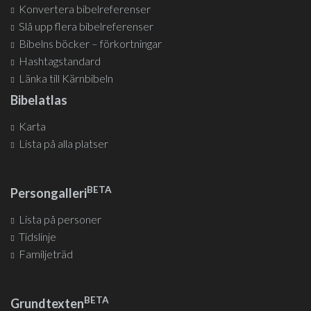
Konvertera bibelreferenser
Slå upp flera bibelreferenser
Bibelns böcker – förkortningar
Hashtagstandard
Länka till Kärnbibeln
Bibelatlas
Karta
Lista på alla platser
BETA
Persongalleri
Lista på personer
Tidslinje
Familjeträd
BETA
Grundtexten