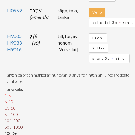
H0559
אָ֣מְרָה
säga, tala,
Verb
(amerah)
tänka
qal qatal 3p
♀
sing.
H9005
לּֽ
(l)
till, för, av
Prep.
H9033
וֹ
(vó)
honom
Suffix
H9016
[Vers slut]
pron. 3p
♂
sing.
Färgen på orden markerar hur ovanlig användningen är, ju rödare desto
ovanligare.
Färgskala:
1-5
6-10
11-50
51-100
101-500
501-1000
1000+