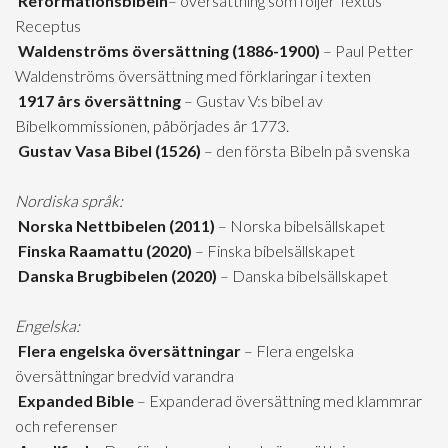
Reformationsbibeln
– översättning som följer Textus
Receptus
Waldenströms översättning (1886-1900)
– Paul Petter
Waldenströms översättning med förklaringar i texten
1917 års översättning
– Gustav V:s bibel av
Bibelkommissionen, påbörjades år 1773.
Gustav Vasa Bibel (1526)
– den första Bibeln på svenska
Nordiska språk:
Norska Nettbibelen (2011)
– Norska bibelsällskapet
Finska Raamattu (2020)
– Finska bibelsällskapet
Danska Brugbibelen (2020)
– Danska bibelsällskapet
Engelska:
Flera engelska översättningar
– Flera engelska
översättningar bredvid varandra
Expanded Bible
– Expanderad översättning med klammrar
och referenser