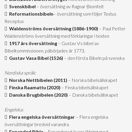
Svenskbibel
– översättning av Ragnar Blomfelt
Reformationsbibeln
– översättning som följer Textus
Receptus
Waldenströms översättning (1886-1900)
– Paul Petter
Waldenströms översättning med förklaringar i texten
1917 års översättning
– Gustav V:s bibel av
Bibelkommissionen, påbörjades år 1773.
Gustav Vasa Bibel (1526)
– den första Bibeln på svenska
Nordiska språk:
Norska Nettbibelen (2011)
– Norska bibelsällskapet
Finska Raamattu (2020)
– Finska bibelsällskapet
Danska Brugbibelen (2020)
– Danska bibelsällskapet
Engelska:
Flera engelska översättningar
– Flera engelska
översättningar bredvid varandra
Expanded Bible
– Expanderad översättning med