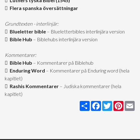
Luthers tyska Bibel (1545)
Flera spanska översättningar
Grundtexten - interlinjär:
Blueletter bible
– Blueletterbibles interlinjära version
Bible Hub
– Biblehubs interlinjära version
Kommentarer:
Bible Hub
– Kommentarer på Biblehub
Enduring Word
– Kommentarer på Enduring word (hela
kapitlet)
Rashis Kommentarer
– Judiska kommentarer (hela
kapitlet)
Share
Facebook
Twitter
Pintere
Em