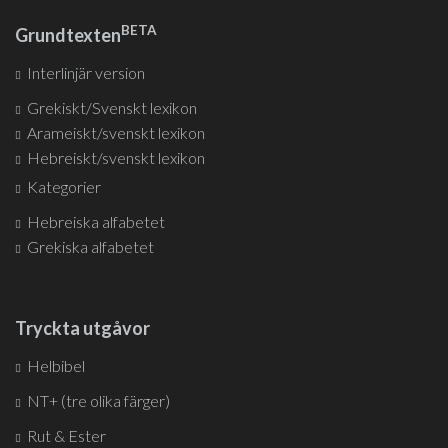
BETA
Grundtexten
Interlinjär version
Grekiskt/Svenskt lexikon
Arameiskt/svenskt lexikon
Hebreiskt/svenskt lexikon
Kategorier
Hebreiska alfabetet
Grekiska alfabetet
Tryckta utgåvor
Helbibel
NT+ (tre olika färger)
Rut & Ester