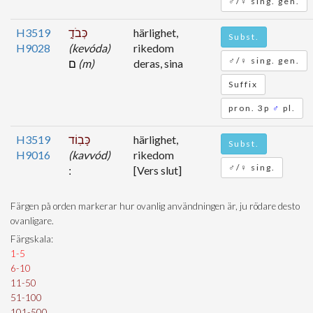
♂/♀ sing. gen.
H3519
כְּבֹדָ֣
härlighet,
Subst.
H9028
(kevóda)
rikedom
♂/♀ sing. gen.
ם
(m)
deras, sina
Suffix
pron. 3p
♂
pl.
H3519
כָּבֽוֹד
härlighet,
Subst.
H9016
(kavvód)
rikedom
♂/♀ sing.
[Vers slut]
Färgen på orden markerar hur ovanlig användningen är, ju rödare desto
ovanligare.
Färgskala:
1-5
6-10
11-50
51-100
101-500