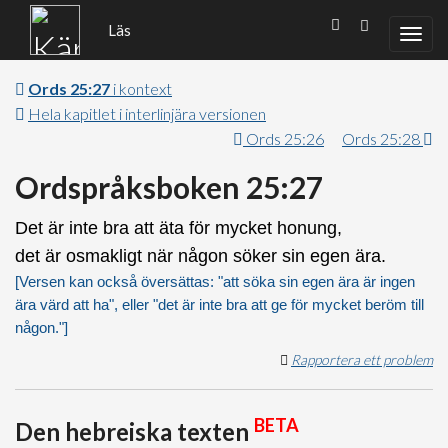
Läs
Ords 25:27
i kontext
Hela kapitlet i interlinjära versionen
Ords 25:26
Ords 25:28
Ordspråksboken 25:27
Det är inte bra att äta för mycket honung,
det är osmakligt när någon söker sin egen ära.
[Versen kan också översättas: "att söka sin egen ära är ingen
ära värd att ha", eller "det är inte bra att ge för mycket beröm till
någon."]
Rapportera ett problem
BETA
Den hebreiska texten