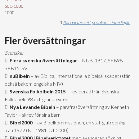
501-1000
1000+
Rapportera ett problem – interlinjär
Fler översättningar
Svenska:
Flera svenska översättningar
– NUB, 1917, SFB98,
SFB15, SVL
nuBibeln
– av Biblica, Internationella bibelsällskapet (står
också bakom engelska NIV)
Svenska Folkbibeln 2015
– reviderad från Svenska
Folkbibeln 98 och grundtexten
Nya Levande Bibeln
– parafrasöversättning av Kenneth
Taylor – skrev för sina barn
Bibel2000
– av Bibelkommissionen, en statlig utredning
från 1972 (NT 1981, GT 2000)
Bibel2000 i Bibelverktyget
med avancerad sökning