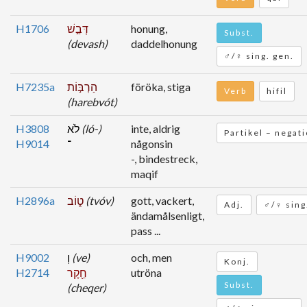
H1706
דְּבַ֣שׁ
honung,
Subst.
(devash)
daddelhonung
♂/♀ sing. gen.
H7235a
הַרְבּ֣וֹת
föröka, stiga
Verb
hifil
(harebvót)
H3808
לֹא
(ló-)
inte, aldrig
Partikel – negat
H9014
־
någonsin
-, bindestreck,
maqif
H2896a
ט֑וֹב
(tvóv)
gott, vackert,
Adj.
♂/♀ sing
ändamålsenligt,
pass ...
H9002
וְ
(ve)
och, men
Konj.
H2714
חֵ֖קֶר
utröna
Subst.
(cheqer)