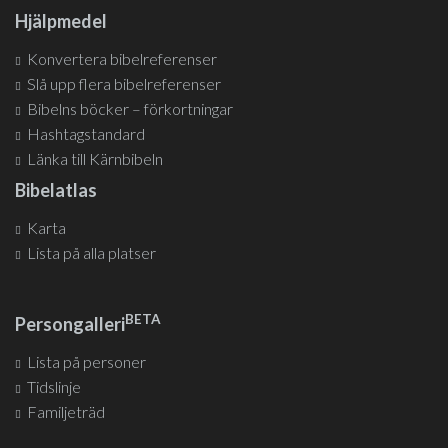
Hjälpmedel
Konvertera bibelreferenser
Slå upp flera bibelreferenser
Bibelns böcker – förkortningar
Hashtagstandard
Länka till Kärnbibeln
Bibelatlas
Karta
Lista på alla platser
BETA
Persongalleri
Lista på personer
Tidslinje
Familjeträd