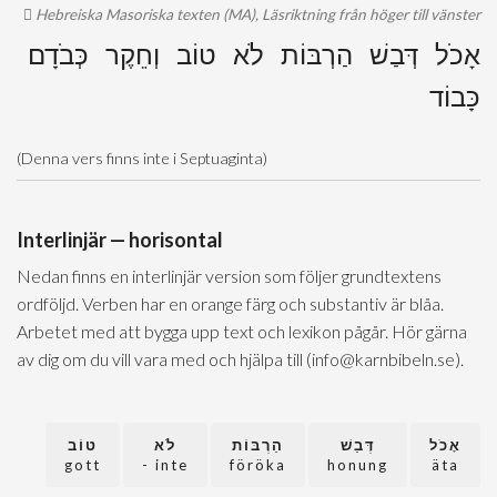
Hebreiska Masoriska texten (MA), Läsriktning från höger till vänster
אָכֹל דְּבַשׁ הַרְבּוֹת לֹא טוֹב וְחֵקֶר כְּבֹדָם
כָּבוֹד
(Denna vers finns inte i Septuaginta)
Interlinjär — horisontal
Nedan finns en interlinjär version som följer grundtextens
ordföljd. Verben har en orange färg och substantiv är blåa.
Arbetet med att bygga upp text och lexikon pågår. Hör gärna
av dig om du vill vara med och hjälpa till (info@karnbibeln.se).
אָכֹל
דְּבַשׁ
הַרְבּוֹת
לֹא
טוֹב
gott
inte -
föröka
honung
äta