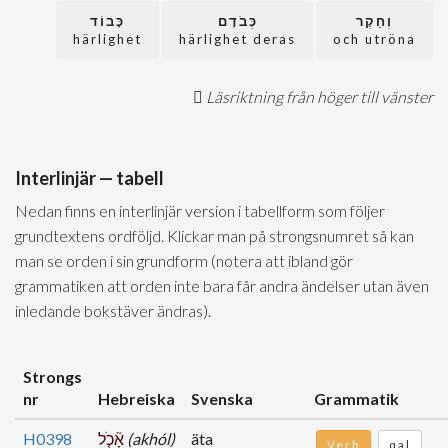
וְחֵקֶר
כְּבֹדָם
כָּבוֹד
härlighet
härlighet deras
och utröna
Läsriktning från höger till vänster
Interlinjär — tabell
Nedan finns en interlinjär version i tabellform som följer
grundtextens ordföljd. Klickar man på strongsnumret så kan
man se orden i sin grundform (notera att ibland gör
grammatiken att orden inte bara får andra ändelser utan även
inledande bokstäver ändras).
Strongs
nr
Hebreiska
Svenska
Grammatik
H0398
אָ֘כֹ֤ל
(akhól)
äta
Verb
qal