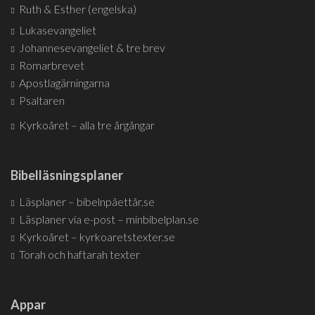
Ruth & Esther (engelska)
Lukasevangeliet
Johannesevangeliet & tre brev
Romarbrevet
Apostlagärningarna
Psaltaren
Kyrkoåret – alla tre årgångar
Bibelläsningsplaner
Läsplaner – bibelnpåettår.se
Läsplaner via e-post – minbibelplan.se
Kyrkoåret – kyrkoaretstexter.se
Torah och haftarah texter
Appar