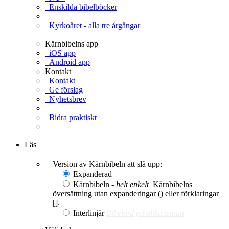
Enskilda bibelböcker
Kyrkoåret - alla tre årgångar
Kärnbibelns app
iOS app
Android app
Kontakt
Kontakt
Ge förslag
Nyhetsbrev
Bidra praktiskt
Ge en gåva
Läs
Version av Kärnbibeln att slå upp:
Expanderad
Kärnbibeln -
helt enkelt
Kärnbibelns
översättning utan expanderingar () eller förklaringar
[].
Interlinjär
Bibelord på olika teman