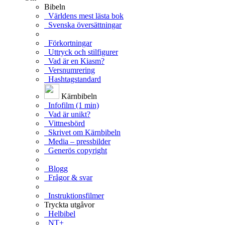
Bibeln
Världens mest lästa bok
Svenska översättningar
Förkortningar
Uttryck och stilfigurer
Vad är en Kiasm?
Versnumrering
Hashtagstandard
Kärnbibeln
Infofilm (1 min)
Vad är unikt?
Vittnesbörd
Skrivet om Kärnbibeln
Media – pressbilder
Generös copyright
Blogg
Frågor & svar
Instruktionsfilmer
Tryckta utgåvor
Helbibel
NT+