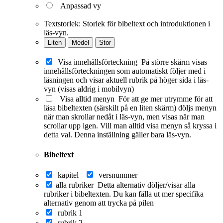
Anpassad vy
Textstorlek:
Storlek för bibeltext och introduktionen i
läs-vyn.
Liten
Medel
Stor
Visa innehållsförteckning
På större skärm visas
innehållsförteckningen som automatiskt följer med i
läsningen och visar aktuell rubrik på höger sida i läs-
vyn (visas aldrig i mobilvyn)
Visa alltid menyn
För att ge mer utrymme för att
läsa bibeltexten (särskilt på en liten skärm) döljs menyn
när man skrollar nedåt i läs-vyn, men visas när man
scrollar upp igen. Vill man alltid visa menyn så kryssa i
detta val. Denna inställning gäller bara läs-vyn.
Bibeltext
kapitel
versnummer
alla rubriker
Detta alternativ döljer/visar alla
rubriker i bibeltexten. Du kan fälla ut mer specifika
alternativ genom att trycka på pilen
rubrik 1
rubrik 2