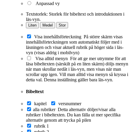
Anpassad vy
Textstorlek:
Storlek för bibeltext och introduktionen i
läs-vyn.
Liten
Medel
Stor
Visa innehållsförteckning
På större skärm visas
innehållsförteckningen som automatiskt följer med i
läsningen och visar aktuell rubrik på höger sida i läs-
vyn (visas aldrig i mobilvyn)
Visa alltid menyn
För att ge mer utrymme för att
läsa bibeltexten (särskilt på en liten skärm) döljs menyn
när man skrollar nedåt i läs-vyn, men visas när man
scrollar upp igen. Vill man alltid visa menyn så kryssa i
detta val. Denna inställning gäller bara läs-vyn.
Bibeltext
kapitel
versnummer
alla rubriker
Detta alternativ döljer/visar alla
rubriker i bibeltexten. Du kan fälla ut mer specifika
alternativ genom att trycka på pilen
rubrik 1
rubrik 2