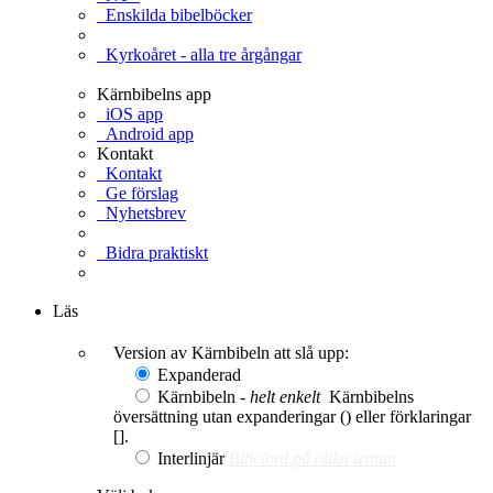
Enskilda bibelböcker
Kyrkoåret - alla tre årgångar
Kärnbibelns app
iOS app
Android app
Kontakt
Kontakt
Ge förslag
Nyhetsbrev
Bidra praktiskt
Ge en gåva
Läs
Version av Kärnbibeln att slå upp:
Expanderad
Kärnbibeln -
helt enkelt
Kärnbibelns
översättning utan expanderingar () eller förklaringar
[].
Interlinjär
Bibelord på olika teman