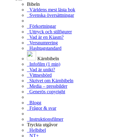
Bibeln
Världens mest lästa bok
Svenska översättningar
Förkortningar
Uttryck och stilfigurer
Vad är en Kiasm?
Versnumrering
Hashtagstandard
Kärnbibeln
Infofilm (1 min)
Vad är unikt?
Vittnesbörd
Skrivet om Kärnbibeln
Media – pressbilder
Generös copyright
Blogg
Frågor & svar
Instruktionsfilmer
Tryckta utgåvor
Helbibel
NT+