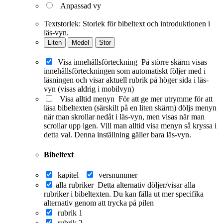
Anpassad vy
Textstorlek:
Storlek för bibeltext och introduktionen i
läs-vyn.
Liten
Medel
Stor
Visa innehållsförteckning
På större skärm visas
innehållsförteckningen som automatiskt följer med i
läsningen och visar aktuell rubrik på höger sida i läs-
vyn (visas aldrig i mobilvyn)
Visa alltid menyn
För att ge mer utrymme för att
läsa bibeltexten (särskilt på en liten skärm) döljs menyn
när man skrollar nedåt i läs-vyn, men visas när man
scrollar upp igen. Vill man alltid visa menyn så kryssa i
detta val. Denna inställning gäller bara läs-vyn.
Bibeltext
kapitel
versnummer
alla rubriker
Detta alternativ döljer/visar alla
rubriker i bibeltexten. Du kan fälla ut mer specifika
alternativ genom att trycka på pilen
rubrik 1
rubrik 2