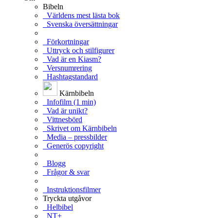
Bibeln
Världens mest lästa bok
Svenska översättningar
Förkortningar
Uttryck och stilfigurer
Vad är en Kiasm?
Versnumrering
Hashtagstandard
Kärnbibeln
Infofilm (1 min)
Vad är unikt?
Vittnesbörd
Skrivet om Kärnbibeln
Media – pressbilder
Generös copyright
Blogg
Frågor & svar
Instruktionsfilmer
Tryckta utgåvor
Helbibel
NT+