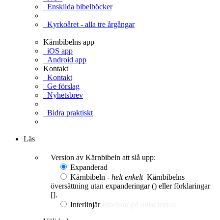
Enskilda bibelböcker
Kyrkoåret - alla tre årgångar
Kärnbibelns app
iOS app
Android app
Kontakt
Kontakt
Ge förslag
Nyhetsbrev
Bidra praktiskt
Ge en gåva
Läs
Version av Kärnbibeln att slå upp:
Expanderad
Kärnbibeln -
helt enkelt
Kärnbibelns
översättning utan expanderingar () eller förklaringar
[].
Interlinjär
Bibelord på olika teman