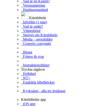
Vad är en Kiasm?
Versnumrering
Hashtagstandard
Kärnbibeln
Infofilm (1 min)
Vad är unikt?
Vittnesbörd
Skrivet om Kärnbibeln
Media – pressbilder
Generös copyright
Blogg
Frågor & svar
Instruktionsfilmer
Tryckta utgåvor
Helbibel
NT+
Enskilda bibelböcker
Kyrkoåret - alla tre årgångar
Kärnbibelns app
iOS app