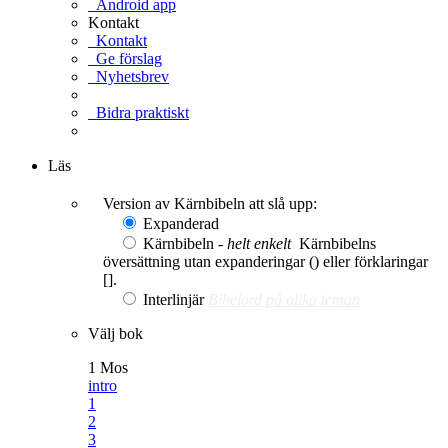
Android app
Kontakt
Kontakt
Ge förslag
Nyhetsbrev
Bidra praktiskt
Ge en gåva
Läs
Version av Kärnbibeln att slå upp:
Expanderad
Kärnbibeln -
helt enkelt
Kärnbibelns
översättning utan expanderingar () eller förklaringar
[].
Interlinjär
Bibelord på olika teman
Välj bok
1 Mos
intro
1
2
3