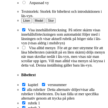
Anpassad vy
Textstorlek:
Storlek för bibeltext och introduktionen i
läs-vyn.
Liten
Medel
Stor
Visa innehållsförteckning
På större skärm visas
innehållsförteckningen som automatiskt följer med i
läsningen och visar aktuell rubrik på höger sida i läs-
vyn (visas aldrig i mobilvyn)
Visa alltid menyn
För att ge mer utrymme för att
läsa bibeltexten (särskilt på en liten skärm) döljs menyn
när man skrollar nedåt i läs-vyn, men visas när man
scrollar upp igen. Vill man alltid visa menyn så kryssa i
detta val. Denna inställning gäller bara läs-vyn.
Bibeltext
kapitel
versnummer
alla rubriker
Detta alternativ döljer/visar alla
rubriker i bibeltexten. Du kan fälla ut mer specifika
alternativ genom att trycka på pilen
rubrik 1
rubrik 2