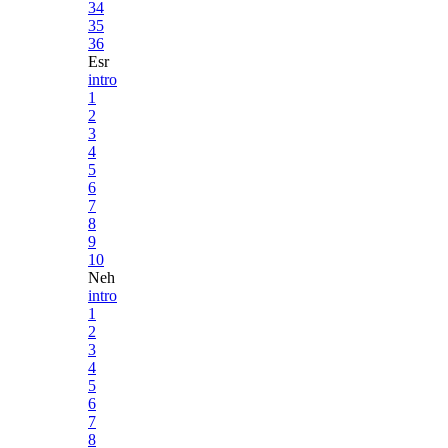
34
35
36
Esr
intro
1
2
3
4
5
6
7
8
9
10
Neh
intro
1
2
3
4
5
6
7
8