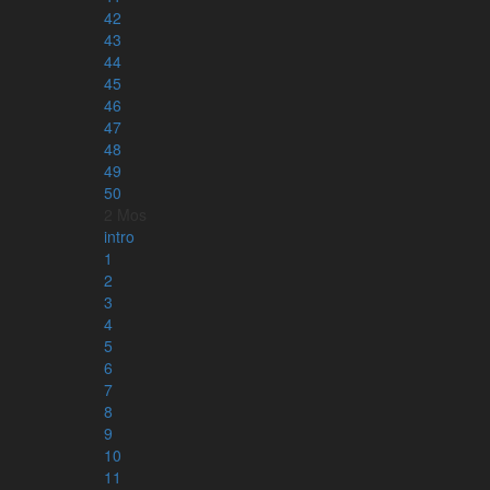
42
43
Läs mer om appen
44
45
46
47
48
49
50
2 Mos
intro
1
2
3
4
5
6
7
8
9
Kontakt
10
info@karnbibeln.se
11