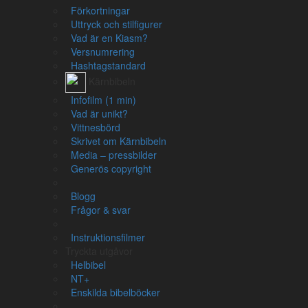
Alla svenska översättningar
Förkortningar
Uttryck och stilfigurer
Uttryck och stilfigurer
Vad är en Kiasm?
Vad är en Kiasm?
Versnumrering
Hashtagstandard
Kärnbibeln
Hjälpmedel
Infofilm (1 min)
Konvertera bibelreferenser
Vad är unikt?
Slå upp flera bibelreferenser
Vittnesbörd
Bibelns böcker – förkortningar
Skrivet om Kärnbibeln
Hashtagstandard
Media – pressbilder
Länka till Kärnbibeln
Generös copyright
Bibelatlas
Blogg
Karta
Frågor & svar
Lista på alla platser
Instruktionsfilmer
Tryckta utgåvor
Helbibel
BETA
Persongalleri
NT+
Enskilda bibelböcker
Lista på personer