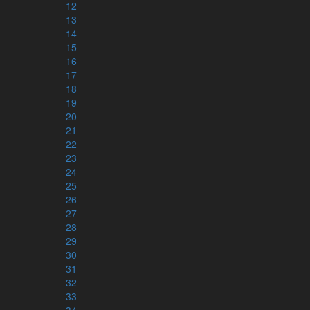
Ge förslag
12
Bidra
13
14
15
16
Följ oss
17
Instagram
18
Facebook
19
Youtube
20
Nyhetsbrev
21
22
23
Stöd arbetet
24
25
Ge en gåva
26
Bankgiro: 5793-7641
27
Swish: 123-478 48 80
28
Webshop - Kärnbibeln
merch
29
30
31
32
© 2004-2026 Svenska Kärnbibeln
33