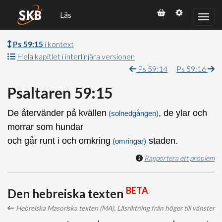
Läs
Ps 59:15
i kontext
Hela kapitlet i interlinjära versionen
Ps 59:14
Ps 59:16
Psaltaren 59:15
De återvänder på kvällen
, de ylar och
(solnedgången)
morrar som hundar
och går runt i och omkring
staden.
(omringar)
Rapportera ett problem
BETA
Den hebreiska texten
Hebreiska Masoriska texten (MA), Läsriktning från höger till vänster