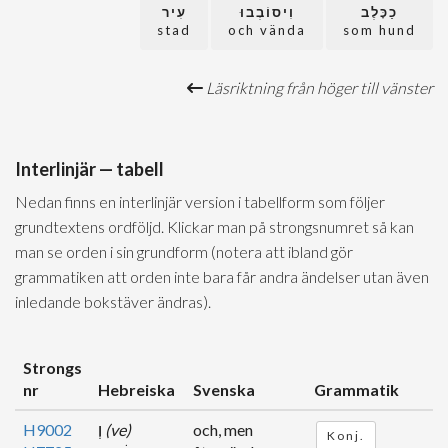
כַכָּלֶב
וִיסוֹבְבוּ
עִיר
stad
och vända
som hund
Läsriktning från höger till vänster
Interlinjär — tabell
Nedan finns en interlinjär version i tabellform som följer
grundtextens ordföljd. Klickar man på strongsnumret så kan
man se orden i sin grundform (notera att ibland gör
grammatiken att orden inte bara får andra ändelser utan även
inledande bokstäver ändras).
Strongs
nr
Hebreiska
Svenska
Grammatik
H9002
וְ
(ve)
och, men
Konj.