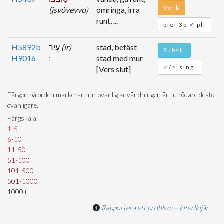
Verb
(jsvóvevvo)
omringa, irra
runt, ...
piel 3p
♂
pl.
H5892b
עִֽיר
(ir)
stad, befäst
Subst.
H9016
stad med mur
♂/♀ sing.
[Vers slut]
Färgen på orden markerar hur ovanlig användningen är, ju rödare desto
ovanligare.
Färgskala:
1-5
6-10
11-50
51-100
101-500
501-1000
1000+
Rapportera ett problem – interlinjär