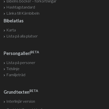
Bibelns böcker – förkortningar
Hashtagstandard
Länka till Kärnbibeln
Bibelatlas
Karta
Lista på alla platser
BETA
Persongalleri
Lista på personer
Tidslinje
Familjeträd
BETA
Grundtexten
Interlinjär version