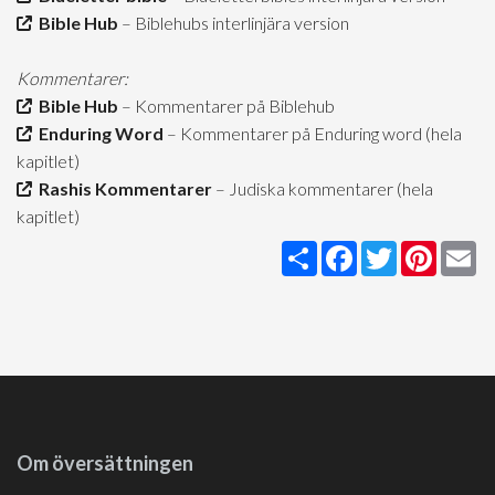
Bible Hub
– Biblehubs interlinjära version
Kommentarer:
Bible Hub
– Kommentarer på Biblehub
Enduring Word
– Kommentarer på Enduring word (hela
kapitlet)
Rashis Kommentarer
– Judiska kommentarer (hela
kapitlet)
Share
Facebook
Twitter
Pintere
Em
Om översättningen