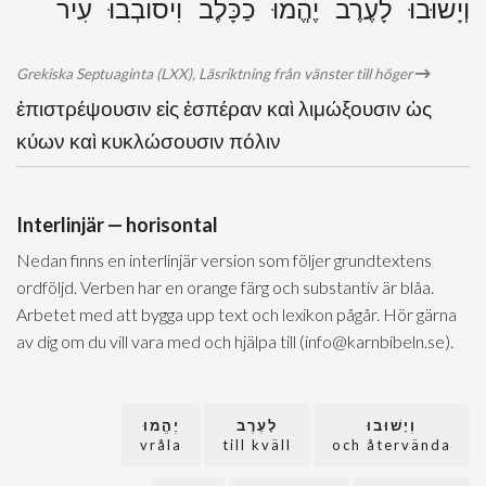
וְיָשׁוּבוּ לָעֶרֶב יֶהֱמוּ כַכָּלֶב וִיסוֹבְבוּ עִיר
Grekiska Septuaginta (LXX), Läsriktning från vänster till höger
ἐπιστρέψουσιν εἰς ἑσπέραν καὶ λιμώξουσιν ὡς
κύων καὶ κυκλώσουσιν πόλιν
Interlinjär — horisontal
Nedan finns en interlinjär version som följer grundtextens
ordföljd. Verben har en orange färg och substantiv är blåa.
Arbetet med att bygga upp text och lexikon pågår. Hör gärna
av dig om du vill vara med och hjälpa till (info@karnbibeln.se).
וְיָשׁוּבוּ
לָעֶרֶב
יֶהֱמוּ
vråla
till kväll
och återvända