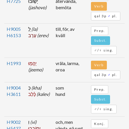
H7725
יָשׁ֣וּבוּ
återvända,
Verb
(jashovo)
bemöta
qal 3p
♂
pl.
H9005
לָ֭
(la)
till, för, av
Prep.
H6153
עֶרֶב
(erev)
kväll
Subst.
♂/♀ sing.
H1993
יֶהֱמ֥וּ
vråla, larma,
Verb
(jeemo)
oroa
qal 3p
♂
pl.
H9004
כַ
(kha)
som
Prep.
H3611
כָּ֗לֶב
(kalev)
hund
Subst.
♂/♀ sing.
H9002
וִ
(vi)
och, men
Konj.
H5437
יס֥וֹבְבוּ
vända, gå runt,