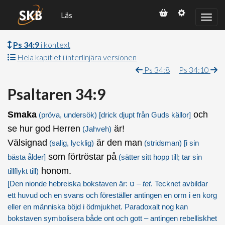
Läs
Ps 34:9
i kontext
Hela kapitlet i interlinjära versionen
Ps 34:8
Ps 34:10
Psaltaren 34:9
Smaka
och
(pröva, undersök)
[drick djupt från Guds källor]
se hur god Herren
är!
(Jahveh)
Välsignad
är den man
(salig, lycklig)
(stridsman)
[i sin
som förtröstar på
bästa ålder]
(sätter sitt hopp till; tar sin
honom.
tillflykt till)
[Den nionde hebreiska bokstaven är: ט –
tet
. Tecknet avbildar
ett huvud och en svans och föreställer antingen en orm i en korg
eller en människa böjd i ödmjukhet. Paradoxalt nog kan
bokstaven symbolisera både ont och gott – antingen rebelliskhet