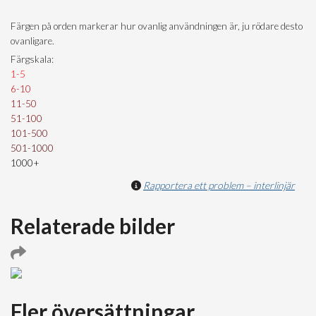
Färgen på orden markerar hur ovanlig användningen är, ju rödare desto
ovanligare.
Färgskala:
1-5
6-10
11-50
51-100
101-500
501-1000
1000+
Rapportera ett problem – interlinjär
Relaterade bilder
Fler översättningar