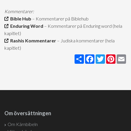
Kommentarer:
Bible Hub
– Kommentarer på Biblehub
Enduring Word
– Kommentarer på Enduring word (hela
kapitlet)
Rashis Kommentarer
– Judiska kommentarer (hela
kapitlet)
Share
Facebook
Twitter
Pintere
Em
Om översättningen
Om Kärnbibeln