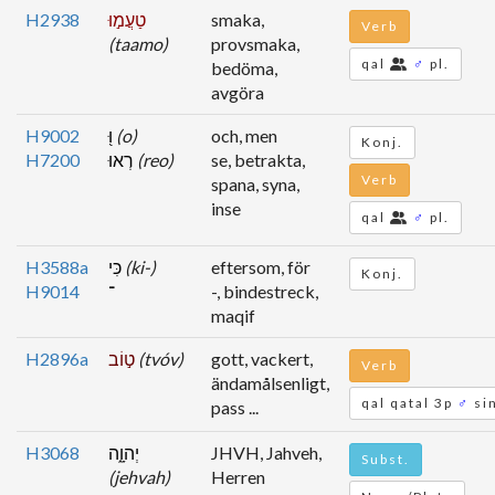
H2938
טַעֲמ֣וּ
smaka,
Verb
(taamo)
provsmaka,
qal
♂
pl.
bedöma,
avgöra
H9002
וּ֭
(o)
och, men
Konj.
H7200
רְאוּ
(reo)
se, betrakta,
Verb
spana, syna,
inse
qal
♂
pl.
H3588a
כִּי
(ki-)
eftersom, för
Konj.
H9014
־
-, bindestreck,
maqif
H2896a
ט֣וֹב
(tvóv)
gott, vackert,
Verb
ändamålsenligt,
qal qatal 3p
♂
si
pass ...
H3068
יְהוָ֑ה
JHVH, Jahveh,
Subst.
(jehvah)
Herren