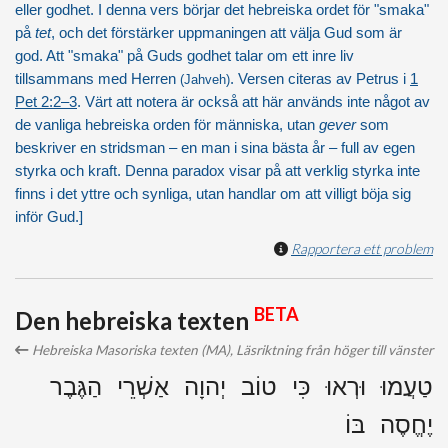
eller godhet. I denna vers börjar det hebreiska ordet för "smaka"
på
tet
, och det förstärker uppmaningen att välja Gud som är
god. Att "smaka" på Guds godhet talar om ett inre liv
tillsammans med Herren
. Versen citeras av Petrus i
1
(Jahveh)
Pet 2:2–3
. Värt att notera är också att här används inte något av
de vanliga hebreiska orden för människa, utan
gever
som
beskriver en stridsman – en man i sina bästa år – full av egen
styrka och kraft. Denna paradox visar på att verklig styrka inte
finns i det yttre och synliga, utan handlar om att villigt böja sig
inför Gud.]
Rapportera ett problem
BETA
Den hebreiska texten
Hebreiska Masoriska texten (MA), Läsriktning från höger till vänster
טַעֲמוּ וּרְאוּ כִּי טוֹב יְהוָה אַשְׁרֵי הַגֶּבֶר
יֶחֱסֶה בּוֹ