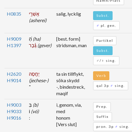
Namn/Plats
H0835
אַֽשְׁרֵ֥י
salig, lycklig
Subst.
(asherei)
♂
pl. gen.
H9009
הַ֝
(ha)
[best. form]
Partikel
H1397
גֶּ֗בֶר
(gever)
stridsman, man
Subst.
♂/♀ sing.
H2620
יֶחֱסֶה
ta sin tillflykt,
Verb
H9014
(jechese-)
söka skydd
qal 3p
♂
sing.
־
-, bindestreck,
maqif
H9003
בּֽ
(b)
i, genom, via,
Prep.
H9033
וֹ
(vó)
med
Suffix
H9016
honom
[Vers slut]
pron. 3p
♂
sing.