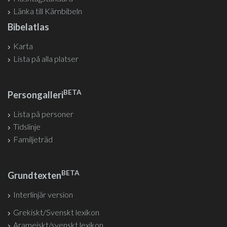
Länka till Kärnbibeln
Bibelatlas
Karta
Lista på alla platser
BETA
Persongalleri
Lista på personer
Tidslinje
Familjeträd
BETA
Grundtexten
Interlinjär version
Grekiskt/Svenskt lexikon
Arameiskt/svenskt lexikon