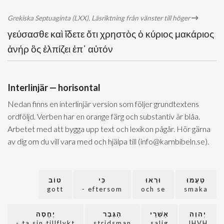
Grekiska Septuaginta (LXX), Läsriktning från vänster till höger
γεύσασθε καὶ ἴδετε ὅτι χρηστὸς ὁ κύριος μακάριος
ἀνήρ ὃς ἐλπίζει ἐπ᾽ αὐτόν
Interlinjär — horisontal
Nedan finns en interlinjär version som följer grundtextens
ordföljd. Verben har en orange färg och substantiv är blåa.
Arbetet med att bygga upp text och lexikon pågår. Hör gärna
av dig om du vill vara med och hjälpa till (info@karnbibeln.se).
טַעֲמוּ
וּרְאוּ
כִּי
טוֹב
gott
eftersom -
och se
smaka
יְהוָה
אַשְׁרֵי
הַגֶּבֶר
יֶחֱסֶה
ta sin tillflykt -
stridsman
salig
JHVH