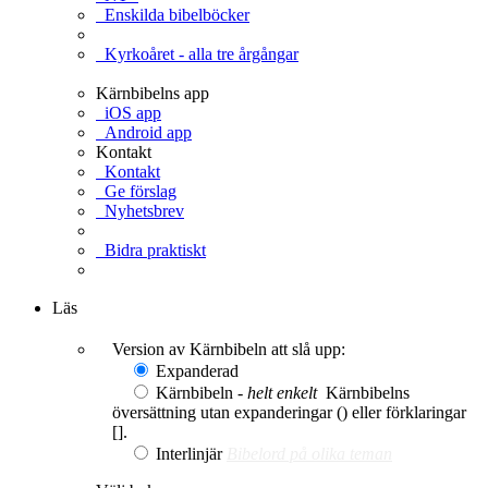
Enskilda bibelböcker
Kyrkoåret - alla tre årgångar
Kärnbibelns app
iOS app
Android app
Kontakt
Kontakt
Ge förslag
Nyhetsbrev
Bidra praktiskt
Ge en gåva
Läs
Version av Kärnbibeln att slå upp:
Expanderad
Kärnbibeln -
helt enkelt
Kärnbibelns
översättning utan expanderingar () eller förklaringar
[].
Interlinjär
Bibelord på olika teman