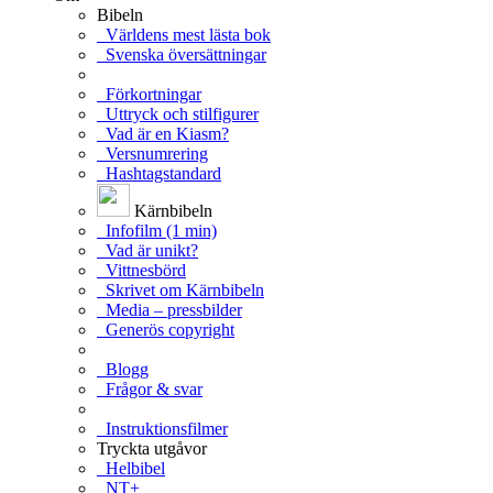
Bibeln
Världens mest lästa bok
Svenska översättningar
Förkortningar
Uttryck och stilfigurer
Vad är en Kiasm?
Versnumrering
Hashtagstandard
Kärnbibeln
Infofilm (1 min)
Vad är unikt?
Vittnesbörd
Skrivet om Kärnbibeln
Media – pressbilder
Generös copyright
Blogg
Frågor & svar
Instruktionsfilmer
Tryckta utgåvor
Helbibel
NT+