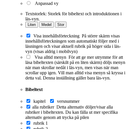
Anpassad vy
Textstorlek:
Storlek för bibeltext och introduktionen i
läs-vyn.
Liten
Medel
Stor
Visa innehållsförteckning
På större skärm visas
innehållsförteckningen som automatiskt följer med i
läsningen och visar aktuell rubrik på höger sida i läs-
vyn (visas aldrig i mobilvyn)
Visa alltid menyn
För att ge mer utrymme för att
läsa bibeltexten (särskilt på en liten skärm) döljs menyn
när man skrollar nedåt i läs-vyn, men visas när man
scrollar upp igen. Vill man alltid visa menyn så kryssa i
detta val. Denna inställning gäller bara läs-vyn.
Bibeltext
kapitel
versnummer
alla rubriker
Detta alternativ döljer/visar alla
rubriker i bibeltexten. Du kan fälla ut mer specifika
alternativ genom att trycka på pilen
rubrik 1
rubrik 2